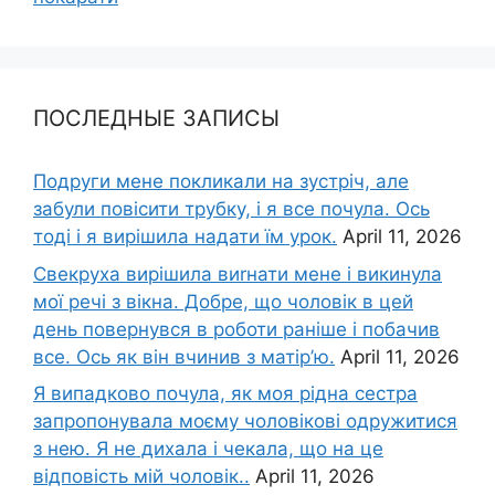
ПОСЛЕДНЫЕ ЗАПИСЫ
Подруги мене покликали на зустріч, але
забули повісити трубку, і я все почула. Ось
тоді і я вирішила надати їм урок.
April 11, 2026
Свекруха вирішила виrнати мене і викинула
мої речі з вікна. Добре, що чоловік в цей
день повернувся в роботи раніше і побачив
все. Ось як він вчинив з матір’ю.
April 11, 2026
Я випадково почула, як моя рідна сестра
запропонувала моєму чоловікові одружитися
з нею. Я не дихала і чекала, що на це
відповість мій чоловік..
April 11, 2026