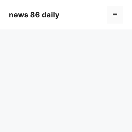
Skip
to
news 86 daily
Menu
content