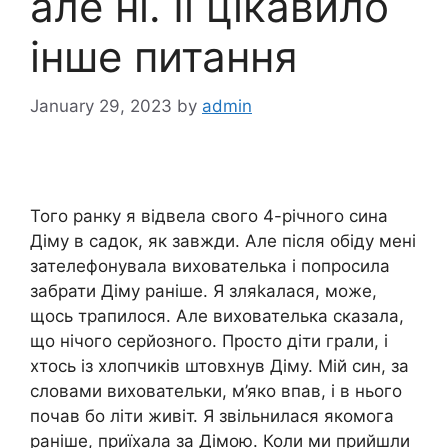
але ні. Її цікавило
інше питання
January 29, 2023
by
admin
Того ранку я відвела свого 4-річного сина
Діму в садок, як завжди. Але після обіду мені
зателефонувала вихователька і попросила
забрати Діму раніше. Я зляkалася, може,
щось трапилося. Але вихователька сказала,
що нічого серйозного. Просто діти грали, і
хтось із хлопчиків штовхнув Діму. Мій син, за
словами виховательки, м’яко впав, і в нього
почав бо літи живіт. Я звільнилася якомога
раніше, приїхала за Дімою. Коли ми прийшли