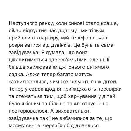
Наступного ранку, коли синові стало краще,
ліkар відпустив нас додому і ми тільки
прийшли в квартиру, мій телефон почав
розри ватися від дзвінків. Це була та сама
завідувачка. Я думала, що вона
цікавитиметься здоров’ям Діми, але ні. Її
більше хвилював імідж їхнього дитячого
садка. Адже тепер багато матусь
захвилювалися, чим же годують їхніх дітей.
Тепер у садок щодня приїжджають перевірки
та стежать за тим, щоб харчування у дітей
було якісним та більше таких отруєнь не
повторювалося. А виховательки і
завідувачка так і не вибачилися за те, що
моєму синові через їх обід довелося