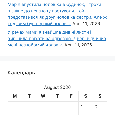
Марія впустила чоловіка в будинок, і трохи
пізніше до неї знову постукали. Той
представився як друг чоловіка сестри. Але ж
тоді ким був перший чоловік.
April 11, 2026
У речах мами я знайшла див ні листи і
вирішила поїхати за адресою. Двері відчинив
мені незнайомий чоловік.
April 11, 2026
Календарь
August 2026
M
T
W
T
F
S
S
1
2