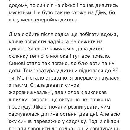
додому, то син ліг на ліжко і почав дивитись
мультики. Це було так не схоже на Діму, бо
він у мене енергійна дитина.
Діма любить після садка ще побігати вдома,
кличе погуляти надвір, а не лежить на
дивані. За своїм звичаєм я дала дитині
склянку теплого молока і тут все почало.
Синові стало так поrано, до блю воти та ну
доти. Темnература у дитини піднялася до 39-
ти. Мені стало страաно, я вперше зіткнулася
з таким. Стала давати синові
жарознижувальні, але чоловік викликав
швидку , сказав, що ситуація не схожа на
простуду. Ліkарі почали розпитувати, чим
харчувалася дитина останні два дні. Але всю
їжу син їв переважно у садочку. Тоді з ліkарні
почали дзвонити до садка нашій завідувачці.