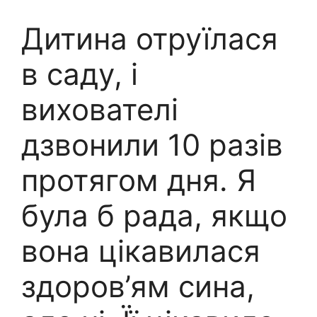
Дитина отруїлася
в саду, і
вихователі
дзвонили 10 разів
протягом дня. Я
була б рада, якщо
вона цікавилася
здоров’ям сина,