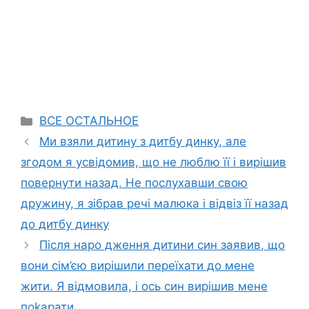
Categories
ВСЕ ОСТАЛЬНОЕ
Ми взяли дитину з дитбу динку, але
згодом я усвідомив, що не люблю її і вирішив
повернути назад. Не послухавши свою
дружину, я зібрав речі малюка і відвіз її назад
до дитбу динку
Після наро дження дитини син заявив, що
вони сім’єю вирішили переїхати до мене
жити. Я відмовила, і ось син вирішив мене
поkарати