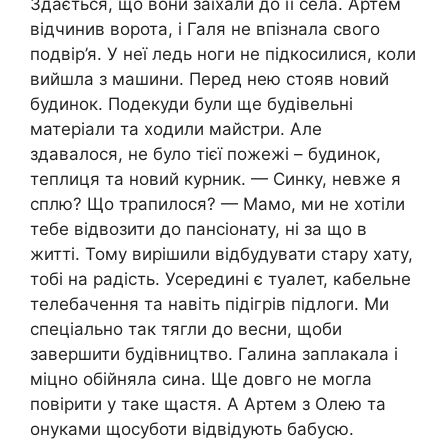
Здається, що вони заїхали до її села. Артем
відчинив ворота, і Галя не впізнала свого
подвір’я. У неї ледь ноги не підкосилися, коли
вийшла з машини. Перед нею стояв новий
будинок. Подекуди були ще будівельні
матеріали та ходили майстри. Але
здавалося, не було тієї пожежі – будинок,
теплиця та новий курник. — Синку, невже я
сплю? Що трапилося? — Мамо, ми не хотіли
тебе відвозити до пансіонату, ні за що в
житті. Тому вирішили відбудувати стару хату,
тобі на радість. Усередині є туалет, кабельне
телебачення та навіть підігрів підлоги. Ми
спеціально так тягли до весни, щоби
завершити будівництво. Галина заплакала і
міцно обійняла сина. Ще довго не могла
повірити у таке щастя. А Артем з Олею та
онуками щосуботи відвідують бабусю.