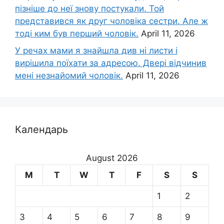
пізніше до неї знову постукали. Той
представився як друг чоловіка сестри. Але ж
тоді ким був перший чоловік.
April 11, 2026
У речах мами я знайшла див ні листи і
вирішила поїхати за адресою. Двері відчинив
мені незнайомий чоловік.
April 11, 2026
Календарь
August 2026
M
T
W
T
F
S
S
1
2
3
4
5
6
7
8
9