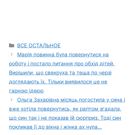
Categories
ВСЕ ОСТАЛЬНОЕ
Марія повинна була повернутися на
роботу і постало питання про обхід дітей.
Вирішили, що свекруха та теща по черзі
доглядають їх. Тільки виявилося це не
гарною ідеєю
Ольга Захарівна місяць погостила у сина і
вже хотіла повернутись, як раптом згадала,
що син так і не показав їй сюрприз. Тоді син
покликав її до вікна і жінка ах нула…