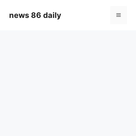
Skip
to
news 86 daily
Menu
content