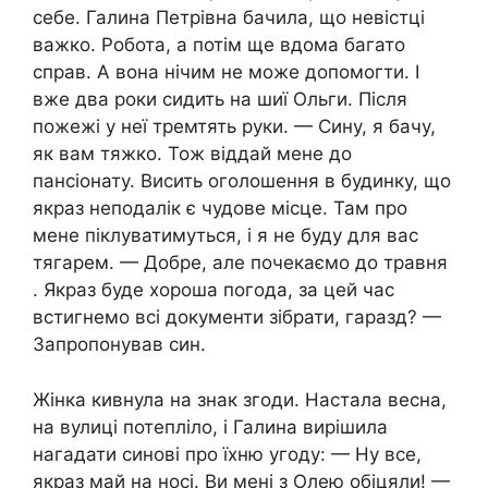
себе. Галина Петрівна бачила, що невістці
важко. Робота, а потім ще вдома багато
справ. А вона нічим не може допомогти. І
вже два роки сидить на шиї Ольги. Після
пожежі у неї тремтять руки. — Сину, я бачу,
як вам тяжко. Тож віддай мене до
пансіонату. Висить оголошення в будинку, що
якраз неподалік є чудове місце. Там про
мене піклуватимуться, і я не буду для вас
тягарем. — Добре, але почекаємо до травня
. Якраз буде хороша погода, за цей час
встигнемо всі документи зібрати, гаразд? —
Запропонував син.
Жінка кивнула на знак згоди. Настала весна,
на вулиці потепліло, і Галина вирішила
нагадати синові про їхню угоду: — Ну все,
якраз май на носі. Ви мені з Олею обіцяли! —