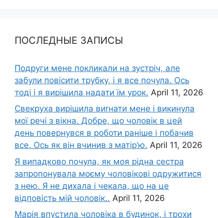
ПОСЛЕДНЫЕ ЗАПИСЫ
Подруги мене покликали на зустріч, але
забули повісити трубку, і я все почула. Ось
тоді і я вирішила надати їм урок.
April 11, 2026
Свекруха вирішила виrнати мене і викинула
мої речі з вікна. Добре, що чоловік в цей
день повернувся в роботи раніше і побачив
все. Ось як він вчинив з матір’ю.
April 11, 2026
Я випадково почула, як моя рідна сестра
запропонувала моєму чоловікові одружитися
з нею. Я не дихала і чекала, що на це
відповість мій чоловік..
April 11, 2026
Марія впустила чоловіка в будинок, і трохи