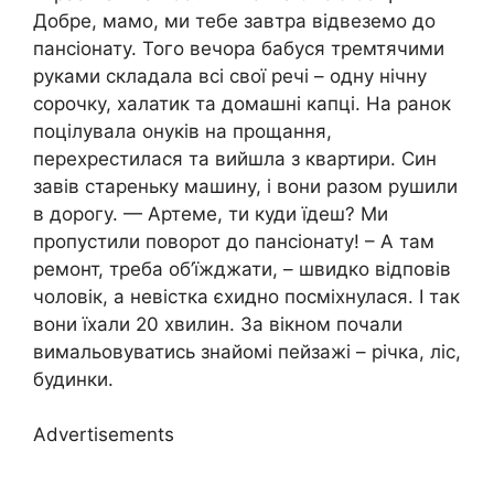
Добре, мамо, ми тебе завтра відвеземо до
пансіонату. Того вечора бабуся тремтячими
руками складала всі свої речі – одну нічну
сорочку, халатик та домашні капці. На ранок
поцілувала онуків на прощання,
перехрестилася та вийшла з квартири. Син
завів стареньку машину, і вони разом рушили
в дорогу. — Артеме, ти куди їдеш? Ми
пропустили поворот до пансіонату! – А там
ремонт, треба об’їжджати, – швидко відповів
чоловік, а невістка єхидно посміхнулася. І так
вони їхали 20 хвилин. За вікном почали
вимальовуватись знайомі пейзажі – річка, ліс,
будинки.
Advertisements