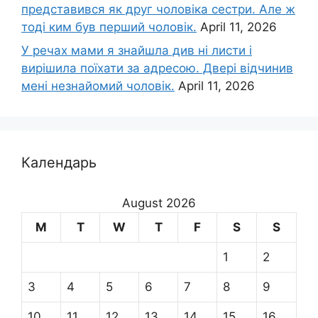
представився як друг чоловіка сестри. Але ж
тоді ким був перший чоловік.
April 11, 2026
У речах мами я знайшла див ні листи і
вирішила поїхати за адресою. Двері відчинив
мені незнайомий чоловік.
April 11, 2026
Календарь
August 2026
M
T
W
T
F
S
S
1
2
3
4
5
6
7
8
9
10
11
12
13
14
15
16