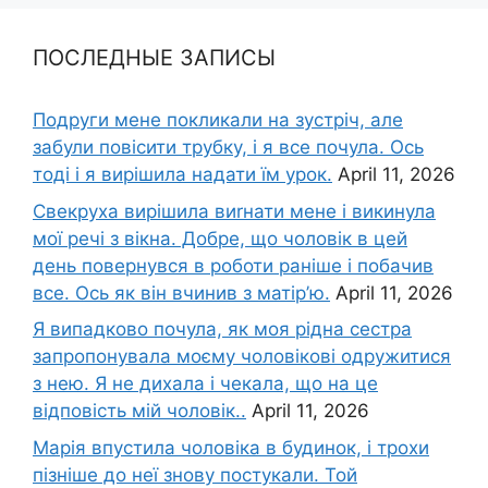
ПОСЛЕДНЫЕ ЗАПИСЫ
Подруги мене покликали на зустріч, але
забули повісити трубку, і я все почула. Ось
тоді і я вирішила надати їм урок.
April 11, 2026
Свекруха вирішила виrнати мене і викинула
мої речі з вікна. Добре, що чоловік в цей
день повернувся в роботи раніше і побачив
все. Ось як він вчинив з матір’ю.
April 11, 2026
Я випадково почула, як моя рідна сестра
запропонувала моєму чоловікові одружитися
з нею. Я не дихала і чекала, що на це
відповість мій чоловік..
April 11, 2026
Марія впустила чоловіка в будинок, і трохи
пізніше до неї знову постукали. Той