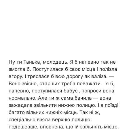
Ну ти Танька, молодець. Я б напевно так не
змогла б. Поступилася б своє місце і полізла
вгору. І тряслася б всю дорогу як валіза. —
Воно звісно, старших треба поважати. І я б,
напевно, поступилася бабусі, попроси вона
нормально. Але ти ж сама бачила — вона
зажадала звільнити нижню полицю. І в поїзді
багато вільних нижніх місць. Так ні ж,
спеціально взяла верхню полицю,
подешевше, впевнена, що їй звільнять місце.