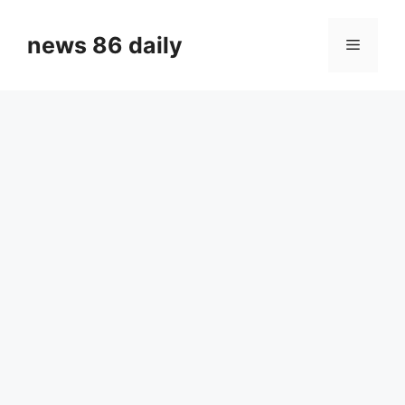
Skip
to
news 86 daily
Menu
content