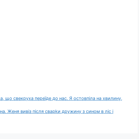
, що свекруха переїде до нас. Я остовпіла на хвилину,
а. Женя вивіз після сварkи дружину з сином в ліс і