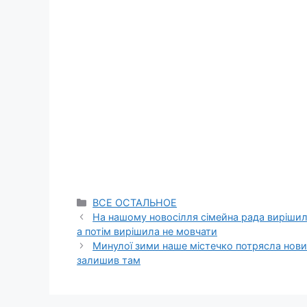
Categories
ВСЕ ОСТАЛЬНОЕ
На нашому новосілля сімейна рада вирішила
а потім вирішила не мовчати
Минулої зими наше містечко потрясла новин
залишив там