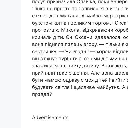
посуд призначила Славіка, поки вечеря
жінка не просто так з’явилася в його ж
сім’єю, допомагала. А майже через рік в
букетом квітів і великим тортом. -Ок
пропозицію Микола, відкриваючи коро
кричали діти. Очі Оксани, здавалося, 
вона підняла палець вгору, — тільки я
сестричку. — Чи згодні! — хором відпові
він зіпхнув турботи зі своїми дітьми на
зважилася на сьому дитину. Вважають, 
прийняли таке рішення. Але вона щасли
бути мамою одразу сімох дітей і вийти 
будувати світле і щасливе майбутнє. А 
правда?
Advertisements