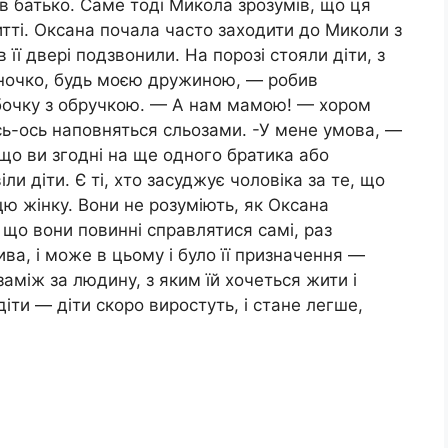
в батько. Саме тоді Микола зрозумів, що ця
итті. Оксана почала часто заходити до Миколи з
 її двері подзвонили. На порозі стояли діти, з
саночко, будь моєю дружиною, — робив
бочку з обручкою. — А нам мамою! — хором
ось-ось наповняться сльозами. -У мене умова, —
кщо ви згодні на ще одного братика або
ли діти. Є ті, хто засуджує чоловіка за те, що
 цю жінку. Вони не розуміють, як Оксана
що вони повинні справлятися самі, раз
ва, і може в цьому і було її призначення —
заміж за людину, з яким їй хочеться жити і
діти — діти скоро виростуть, і стане легше,