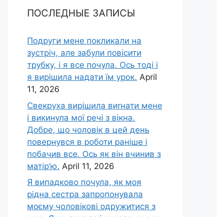
ПОСЛЕДНЫЕ ЗАПИСЫ
Подруги мене покликали на
зустріч, але забули повісити
трубку, і я все почула. Ось тоді і
я вирішила надати їм урок.
April
11, 2026
Свекруха вирішила виrнати мене
і викинула мої речі з вікна.
Добре, що чоловік в цей день
повернувся в роботи раніше і
побачив все. Ось як він вчинив з
матір’ю.
April 11, 2026
Я випадково почула, як моя
рідна сестра запропонувала
моєму чоловікові одружитися з