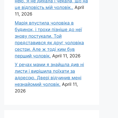
нею. Я не дихала і чекала, що на
це відповість мій чоловік..
April
11, 2026
Марія впустила чоловіка в
будинок, і трохи пізніше до неї
знову постукали. Той
представився як друг чоловіка
сестри. Але ж тоді ким був
перший чоловік.
April 11, 2026
У речах мами я знайшла див ні
листи і вирішила поїхати за
адресою. Двері відчинив мені
незнайомий чоловік.
April 11,
2026