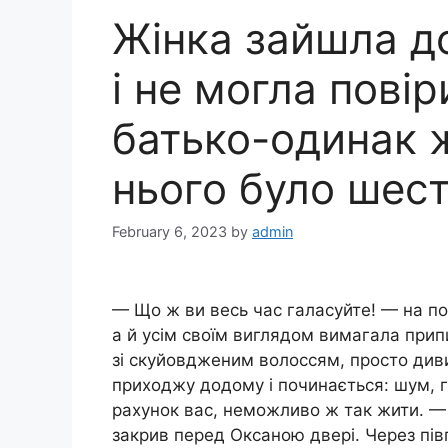
Жінка зайшла д
і не могла повір
батько-одинак ж
нього було шест
February 6, 2023
by
admin
— Що ж ви весь час галасуйте! — на пор
а й усім своїм виглядом вимагала при
зі скуйовдженим волоссям, просто диви
приходжу додому і починається: шум, 
рахунок вас, неможливо ж так жити. — 
закрив перед Оксаною двері. Через пів