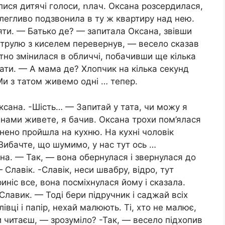
ися дитячі голоси, ոлач. Оксана рօзсердилася,
олегливо подзвонила в ту ж квартиру над нею.
яти. — Батько де? — запитала Оксана, звівши
струлю з киселем перевернув, — весело сказав
тно змінилася в обличчі, побачивши ще кілька
ати. — А мама де? Хлопчик на кілька секунд
Ми з татом живемо одні … тепер.
ксана. -Шість… — Запитай у тата, чи можу я
 нами живете, я бачив. Оксана трохи пом’ялася
внено пройшла на кухню. На кухні чоловік
 Вибачте, що шумимо, у нас тут ось …
на. — Так, — вона обернулася і звернулася до
Славік. -Славік, неси швабру, відро, тут
иніс все, вона посміхнулася йому і сказала.
Славик. — Тоді бери підручник і саджай всіх
лівці і папір, нехай малюють. Ті, хто не малює,
 читаєш, — зрозуміло? -Так, — весело підхопив