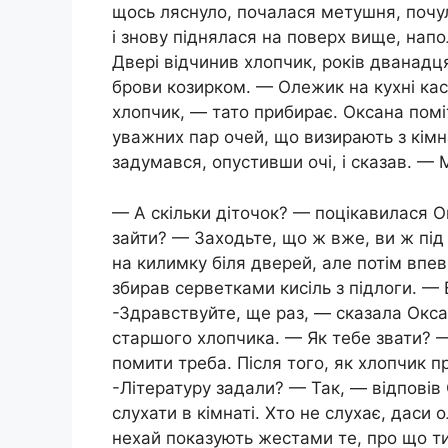
щось ляснуло, почалася метушня, почул
і знову піднялася на поверх вище, нап
Двері відчинив хлопчик, років дванадц
брови козирком. — Олежик на кухні ка
хлопчик, — тато прибирає. Оксана помі
уважних пар очей, що визирають з кімн
задумався, опустивши очі, і сказав. — 
— А скільки діточок? — поцікавилася О
зайти? — Заходьте, що ж вже, ви ж під
на килимку біля дверей, але потім впе
збирав серветками кисіль з підлоги. —
-Здравствуйте, ще раз, — сказала Окса
старшого хлопчика. — Як тебе звати? — 
помити треба. Після того, як хлопчик пр
-Літературу задали? — Так, — відповів 
слухати в кімнаті. Хто не слухає, даси о
нехай показують жестами те, про що ти