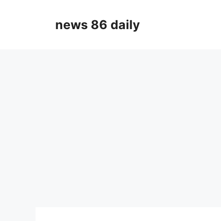
Skip
to
news 86 daily
content