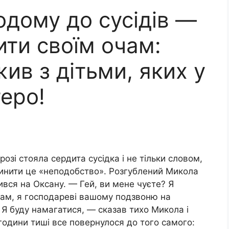
одому до сусідів —
ити своїм очам:
ив з дітьми, яких у
еро!
озі стояла сердита сусідка і не тільки словом,
пинити це «неподобство». Розгублений Микола
вся на Оксану. — Гей, ви мене чуєте? Я
гам, я господареві вашому подзвоню на
Я буду намагатися, — сказав тихо Микола і
години тиші все повернулося до того самого: