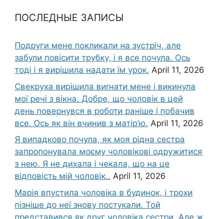
ПОСЛЕДНЫЕ ЗАПИСЫ
Подруги мене покликали на зустріч, але
забули повісити трубку, і я все почула. Ось
тоді і я вирішила надати їм урок.
April 11, 2026
Свекруха вирішила виrнати мене і викинула
мої речі з вікна. Добре, що чоловік в цей
день повернувся в роботи раніше і побачив
все. Ось як він вчинив з матір’ю.
April 11, 2026
Я випадково почула, як моя рідна сестра
запропонувала моєму чоловікові одружитися
з нею. Я не дихала і чекала, що на це
відповість мій чоловік..
April 11, 2026
Марія впустила чоловіка в будинок, і трохи
пізніше до неї знову постукали. Той
представився як друг чоловіка сестри. Але ж