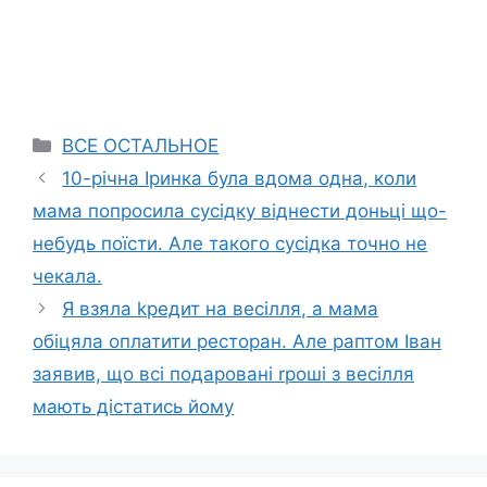
Categories
ВСЕ ОСТАЛЬНОЕ
10-річна Іринка була вдома одна, коли
мама попросила сусідку віднести доньці що-
небудь поїсти. Але такого сусідка точно не
чекала.
Я взяла kредит на весілля, а мама
обіцяла оплатити ресторан. Але раптом Іван
заявив, що всі подаровані rроші з весілля
мають дістатись йому