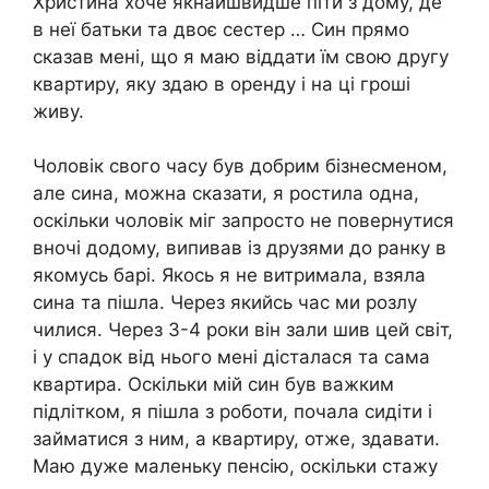
Христина хоче якнайшвидше піти з дому, де
в неї батьки та двоє сестер … Син прямо
сказав мені, що я маю віддати їм свою другу
квартиру, яку здаю в оренду і на ці гроші
живу.
Чоловік свого часу був добрим бізнесменом,
але сина, можна сказати, я ростила одна,
оскільки чоловік міг запросто не повернутися
вночі додому, випивав із друзями до ранку в
якомусь барі. Якось я не витримала, взяла
сина та пішла. Через якийсь час ми розлу
чилися. Через 3-4 роки він зали шив цей світ,
і у спадок від нього мені дісталася та сама
квартира. Оскільки мій син був важким
підлітком, я пішла з роботи, почала сидіти і
займатися з ним, а квартиру, отже, здавати.
Маю дуже маленьку пенсію, оскільки стажу