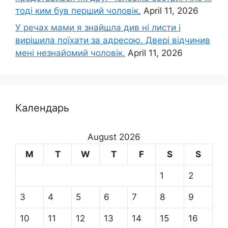
тоді ким був перший чоловік.
April 11, 2026
У речах мами я знайшла див ні листи і
вирішила поїхати за адресою. Двері відчинив
мені незнайомий чоловік.
April 11, 2026
Календарь
August 2026
M
T
W
T
F
S
S
1
2
3
4
5
6
7
8
9
10
11
12
13
14
15
16