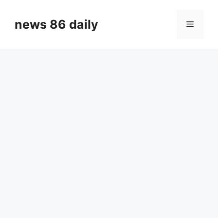
Skip
to
news 86 daily
Menu
content