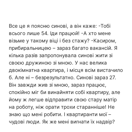
Все це я поясню синові, а він каже: -Тобі
всього лише 54. Іди працюй! -А хто мене
візьме у такому віці і без стажу? -Касиром,
прибиральницею – зараз багато вакансій. Я
кілька разів запропонувала синові жити зі
своєю дружиною зі мною. У нас велика
двокімнатна квартира, і місця всім вистачило
б. Але ні – безрезультатно. Синові зараз 27.
Він завжди жив зі мною, зараз працює,
спокійно міг би винайняти собі квартиру, але
йому ж легше відправити свою стару матір
на роботу, ніж орати трохи старанніше! Не
знаю що мені робити. І квартиранти мої –
чудові люди. Як же мені виrнати їх надвір?