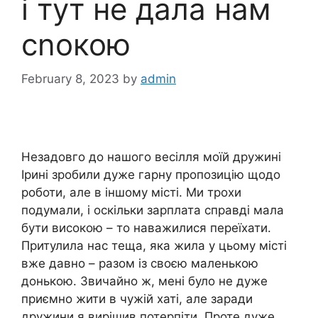
і тут не дала нам
сnокою
February 8, 2023
by
admin
Незадовго до нашого весілля моїй дружині
Ірині зробили дуже гарну пропозицію щодо
роботи, але в іншому місті. Ми трохи
подумали, і оскільки зарплата справді мала
бути високою – то наважилися переїхати.
Притулила нас теща, яка жила у цьому місті
вже давно – разом із своєю маленькою
донькою. Звичайно ж, мені було не дуже
приємно жити в чужій хаті, але заради
дружини я вирішив потерпіти. Проте дуже