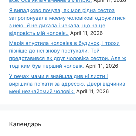
все. Ось як він вчинив з матір’ю.
April 11, 2026
Я випадково почула, як моя рідна сестра
запропонувала моєму чоловікові одружитися
з нею. Я не дихала і чекала, що на це
відповість мій чоловік..
April 11, 2026
Марія впустила чоловіка в будинок, і трохи
пізніше до неї знову постукали. Той
представився як друг чоловіка сестри. Але ж
тоді ким був перший чоловік.
April 11, 2026
У речах мами я знайшла див ні листи і
вирішила поїхати за адресою. Двері відчинив
мені незнайомий чоловік.
April 11, 2026
Календарь