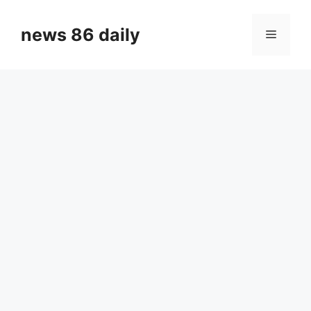
Skip
to
news 86 daily
Menu
content