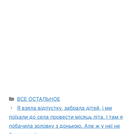
Categories
ВСЕ ОСТАЛЬНОЕ
Я взяла відпустку, забрала дітей, і ми
поїхали до села провести місяць літа. І там я
побачила золовку з донькою. Але ж у неї не