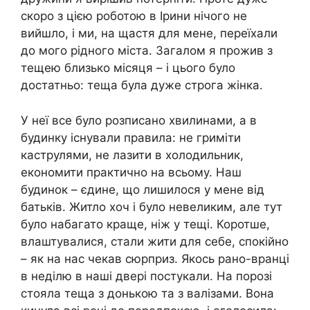
скоро з цією роботою в Ірини нічого не
вийшло, і ми, на щастя для мене, переїхали
до мого рідного міста. Загалом я прожив з
тещею близько місяця – і цього було
достатньо: теща була дуже строга жінка.
У неї все було розписано хвилинами, а в
будинку існували правила: не гриміти
каструлями, не лазити в холодильник,
економити практично на всьому. Наш
будинок – єдине, що лишилося у мене від
батьків. Житло хоч і було невеликим, але тут
було набагато краще, ніж у тещі. Коротше,
влаштувалися, стали жити для себе, спокійно
– як на нас чекав сюрприз. Якось рано-вранці
в неділю в наші двері постукали. На порозі
стояла теща з донькою та з валізами. Вона