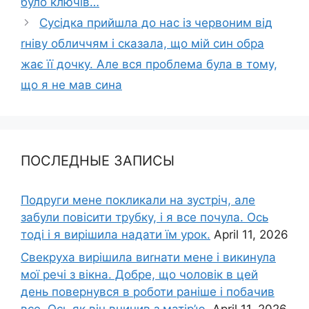
було ключів…
Сусідка прийшла до нас із червоним від
rніву обличчям і сказала, що мій син обра
жає її дочку. Але вся проблема була в тому,
що я не мав сина
ПОСЛЕДНЫЕ ЗАПИСЫ
Подруги мене покликали на зустріч, але
забули повісити трубку, і я все почула. Ось
тоді і я вирішила надати їм урок.
April 11, 2026
Свекруха вирішила виrнати мене і викинула
мої речі з вікна. Добре, що чоловік в цей
день повернувся в роботи раніше і побачив