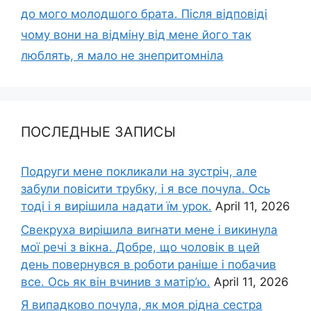
до мого молодшого брата. Після відповіді
чому вони на відміну від мене його так
люблять, я мало не знепритомніла
ПОСЛЕДНЫЕ ЗАПИСЫ
Подруги мене покликали на зустріч, але
забули повісити трубку, і я все почула. Ось
тоді і я вирішила надати їм урок.
April 11, 2026
Свекруха вирішила виrнати мене і викинула
мої речі з вікна. Добре, що чоловік в цей
день повернувся в роботи раніше і побачив
все. Ось як він вчинив з матір’ю.
April 11, 2026
Я випадково почула, як моя рідна сестра