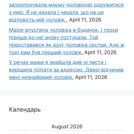
запропонувала моєму чоловікові одружитися
з нею. Я не дихала і чекала, що на це
відповість мій чоловік..
April 11, 2026
Марія впустила чоловіка в будинок, і трохи
пізніше до неї знову постукали. Той
представився як друг чоловіка сестри. Але ж
тоді ким був перший чоловік.
April 11, 2026
У речах мами я знайшла див ні листи і
вирішила поїхати за адресою. Двері відчинив
мені незнайомий чоловік.
April 11, 2026
Календарь
August 2026