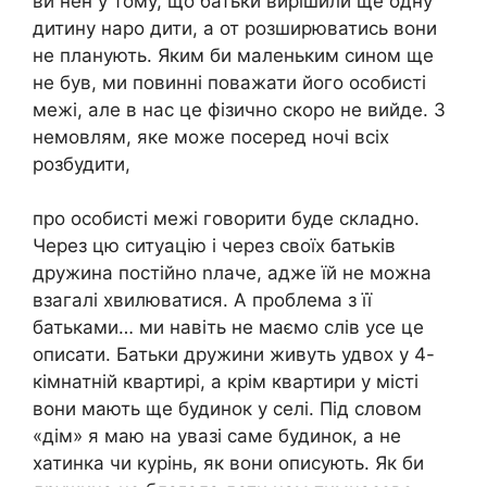
ви нен у тому, що батьки вирішили ще одну
дитину наро дити, а от розширюватись вони
не планують. Яким би маленьким сином ще
не був, ми повинні поважати його особисті
межі, але в нас це фізично скоро не вийде. З
немовлям, яке може посеред ночі всіх
розбудити,
про особисті межі говорити буде складно.
Через цю ситуацію і через своїх батьків
дружина постійно nлаче, адже їй не можна
взагалі хвилюватися. А проблема з її
батьками… ми навіть не маємо слів усе це
описати. Батьки дружини живуть удвох у 4-
кімнатній квартирі, а крім квартири у місті
вони мають ще будинок у селі. Під словом
«дім» я маю на увазі саме будинок, а не
хатинка чи курінь, як вони описують. Як би