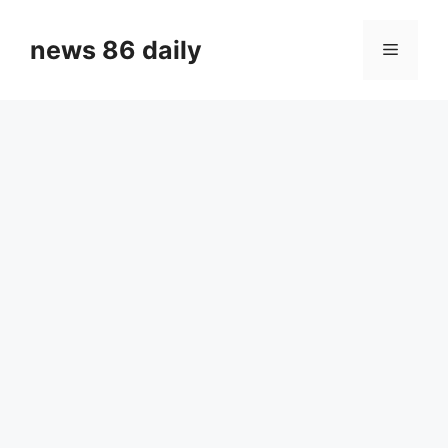
Skip
to
news 86 daily
Menu
content