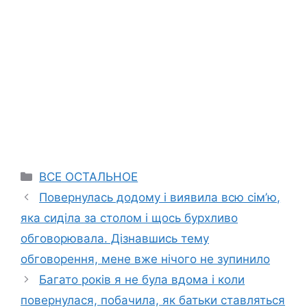
Categories
ВСЕ ОСТАЛЬНОЕ
Повернулась додому і виявила всю сім’ю,
яка сиділа за столом і щось бурхливо
обговорювала. Дізнавшись тему
обговорення, мене вже нічого не зупинило
Багато років я не була вдома і коли
повернулася, побачила, як батьки ставляться