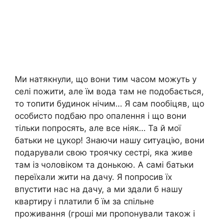
Ми натякнули, що вони тим часом можуть у
селі пожити, але їм вода там не подобається,
то топити будинок нічим… Я сам пообіцяв, що
особисто подбаю про опалення і що вони
тільки попросять, але все ніяк… Та й мої
батьки не цукор! Знаючи нашу ситуацію, вони
подарували свою троячку сестрі, яка живе
там із чоловіком та донькою. А самі батьки
переїхали жити на дачу. Я попросив їх
впустити нас на дачу, а ми здали б нашу
квартиру і платили б їм за спільне
проживання (гроші ми пропонували також і