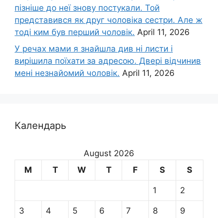
пізніше до неї знову постукали. Той
представився як друг чоловіка сестри. Але ж
тоді ким був перший чоловік.
April 11, 2026
У речах мами я знайшла див ні листи і
вирішила поїхати за адресою. Двері відчинив
мені незнайомий чоловік.
April 11, 2026
Календарь
August 2026
M
T
W
T
F
S
S
1
2
3
4
5
6
7
8
9