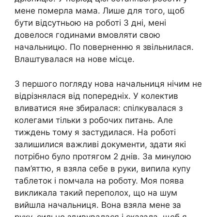
мене померла мама. Лише для того, щоб
бути відсутньою на роботі 3 дні, мені
довелося годинами вмовляти свою
начальницю. По поверненню я звільнилася.
Влаштувалася на нове місце.
З першого погляду нова начальниця нічим не
відрізнялася від попередніх. У колектив
вливатися яне збиралася: спілкувалася з
колегами тільки з робочих питань. Але
тиждень тому я застудилася. На роботі
залишилися важливі документи, здати які
потрібно було протягом 2 днів. За минулою
пам’яттю, я взяла себе в руки, випила купу
таблеток і помчала на роботу. Моя поява
викликала такий переполох, що на шум
вийшла начальниця. Вона взяла мене за
руку, сильно здивувалася і сказала, щоб я