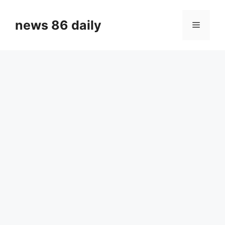
Skip
to
news 86 daily
Menu
content