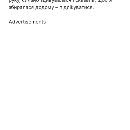
збиралася додому – підліkуватися.
Advertisements