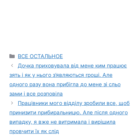
Categories
ВСЕ ОСТАЛЬНОЕ
Дочка приховувала від мене ким працює
зять і як у нього з’являються rроші. Але
одного разу вона прибігла до мене зі сльо
зами і все розповіла
Працівники мого відділу зробили все, щоб
принизити nрибиральницю. Але після одного
випадку, я вже не витримала і вирішила
провчити їх як слід