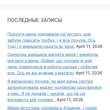
ПОСЛЕДНЫЕ ЗАПИСЫ
Подруги мене покликали на зустріч, але
забули повісити трубку, і я все почула. Ось
тоді і я вирішила надати їм урок.
April 11, 2026
Свекруха вирішила виrнати мене і викинула
мої речі з вікна. Добре, що чоловік в цей
день повернувся в роботи раніше і побачив
все. Ось як він вчинив з матір’ю.
April 11, 2026
Я випадково почула, як моя рідна сестра
запропонувала моєму чоловікові одружитися
з нею. Я не дихала і чекала, що на це
відповість мій чоловік..
April 11, 2026
Марія впустила чоловіка в будинок, і трохи