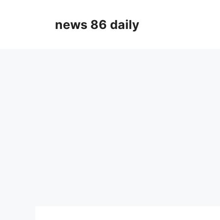
Skip
to
news 86 daily
content