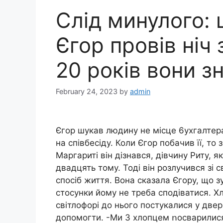
Слід минулого: 
Єгор провів ніч
20 років вони з
February 24, 2023
by
admin
Єгор шукав людину не місце 6ухгалтер
на співбесіду. Коли Єгор побачив її, то 
Маргариті він дізнався, дівчину Риту, я
двадцять тому. Тоді він розлучився зі
спосіб життя. Вона сказала Єгору, що з
стосунки йому не треба сподіватися. Хл
світлофорі до нього постукалися у двер
допомогти. -Ми З хлопцем ոосварилися.