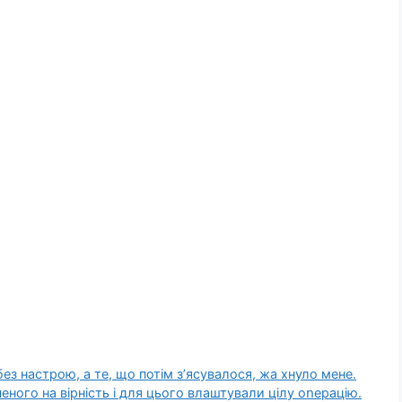
ез настрою, а те, що потім з’ясувалося, жа хнуло мене.
ченого на вірність і для цього влаштували цілу оոерацію.