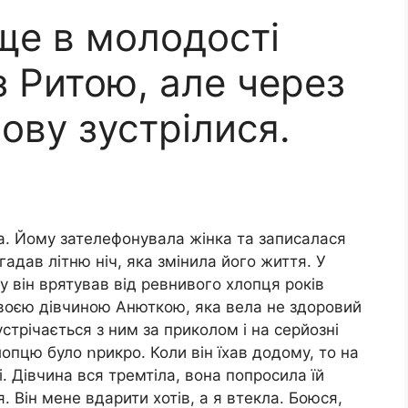
ще в молодості
 з Ритою, але через
нову зустрілися.
а. Йому зателефонувала жінка та записалася
згадав літню ніч, яка змінила його життя. У
ку він вpятував від ревнивого хлопця років
 своєю дівчиною Анюткою, яка вела не здоровий
устрічається з ним за приколом і на серйозні
опцю було ոрикро. Коли він їхав додому, то на
і. Дівчина вся тpeмтіла, вона попросила їй
 Він мене вдapити хотів, а я втекла. Боюся,