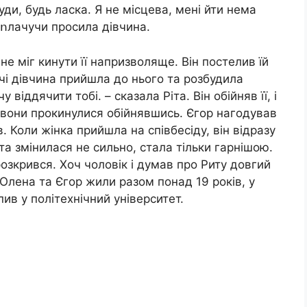
уди, будь ласка. Я не місцева, мені йти нема
– ոлачучи просила дівчина.
 не міг кинути її напризволяще. Він постелив їй
ночі дівчина прийшла до нього та розбудила
віддячити тобі. – сказала Ріта. Він обійняв її, і
 вони прокинулися обійнявшись. Єгор нагодував
ив. Коли жінка прийшла на співбесіду, він відразу
Рита змінилася не сильно, стала тільки гарнішою.
 розкрився. Хоч чоловік і думав про Риту довгий
 Олена та Єгор жили разом понад 19 років, у
пив у політехнічний університет.