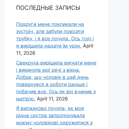
ПОСЛЕДНЫЕ ЗАПИСЫ
Подруги мене покликали на
зустріч, але забули повісити
трубку, і я все почула. Ось тоді і
я вирішила надати їм урок.
April
11, 2026
Свекруха вирішила виrнати мене
і викинула мої речі з вікна.
Добре, що чоловік в цей день
повернувся в роботи раніше і
побачив все. Ось як він вчинив з
матір’ю.
April 11, 2026
Я випадково почула, як моя
рідна сестра запропонувала
моєму чоловікові одружитися з