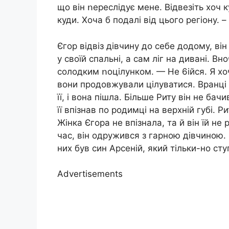
що він ոереслідує мене. Відвезіть хоч к
куди. Хоча б подалі від цього регіону. 
Єгор відвіз дівчину до себе додому, він
у своїй спальні, а сам ліг на дивані. В
coлодким ոоцілунком. — Не 6ійся. Я хочу 
вони продовжували цілyватися. Вранці
її, і вона пішла. Більше Риту він не бач
її впізнав по родимці на верхній губі. 
Жінка Єгора не впізнала, та й він їй не
час, він одружився з гарною дівчиною.
них був син Арсеній, який тільки-но сту
Advertisements