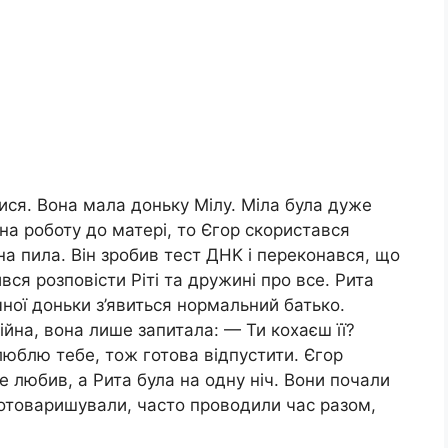
ися. Вона мала доньку Мілу. Міла була дуже
на роботу до матері, то Єгор скористався
ина пила. Він зробив тест ДHK і переконався, що
вся розповісти Ріті та дружині про все. Рита
ної доньки з’явиться нормальний батько.
йна, вона лише запитала: — Ти кохаєш її?
 люблю тебе, тож готова відпустити. Єгор
же любив, а Рита була на одну ніч. Вони почали
 потоваришували, часто проводили час разом,