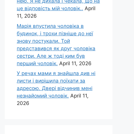
нею. Я не дихала і чекала, що на
це відповість мій чоловік..
April
11, 2026
Марія впустила чоловіка в
будинок, і трохи пізніше до неї
знову постукали. Той
представився як друг чоловіка
сестри. Але ж тоді ким був
перший чоловік.
April 11, 2026
У речах мами я знайшла див ні
листи і вирішила поїхати за
адресою. Двері відчинив мені
незнайомий чоловік.
April 11,
2026