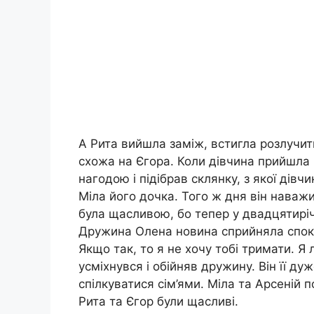
А Рита вийшла заміж, встигла розлучит
схожа на Єгора. Коли дівчина прийшла 
нагодою і підібрав склянку, з якої дівч
Міла його дочка. Того ж дня він наважи
була щасливою, бо тепер у двадцятиріч
Дружина Олена новина сприйняла спокі
Якщо так, то я не хочу тобі тримати. Я
усміхнувся і обійняв дружину. Він її ду
спілкуватися сім’ями. Міла та Арсеній
Рита та Єгор були щасливі.