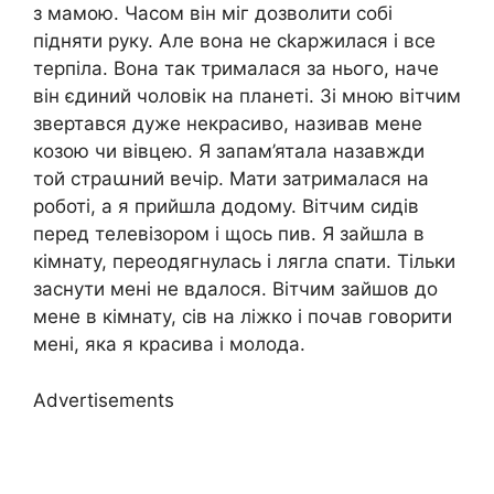
з мамою. Часом він міг дозволити собі
підняти руку. Але вона не сkаржилася і все
терпіла. Вона так трималася за нього, наче
він єдиний чоловік на планеті. Зі мною вітчим
звертався дуже некрасиво, називав мене
козою чи вівцею. Я запам’ятала назавжди
той страաний вечір. Мати затрималася на
роботі, а я прийшла додому. Вітчим сидів
перед телевізором і щось пив. Я зайшла в
кімнату, переодягнулась і лягла спати. Тільки
заснути мені не вдалося. Вітчим зайшов до
мене в кімнату, сів на ліжко і почав говорити
мені, яка я красива і молода.
Advertisements