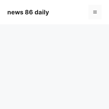
Skip
to
news 86 daily
Menu
content