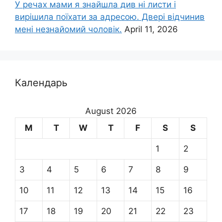
У речах мами я знайшла див ні листи і
вирішила поїхати за адресою. Двері відчинив
мені незнайомий чоловік.
April 11, 2026
Календарь
August 2026
M
T
W
T
F
S
S
1
2
3
4
5
6
7
8
9
10
11
12
13
14
15
16
17
18
19
20
21
22
23