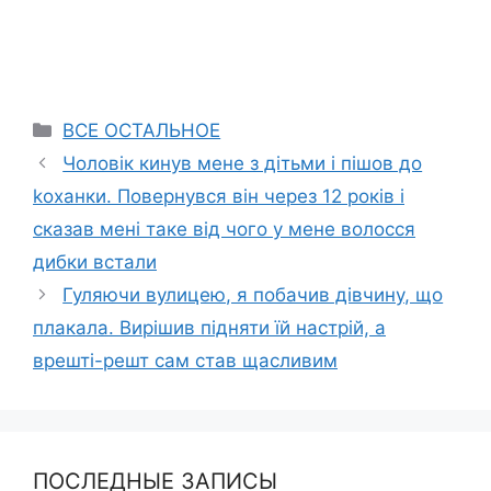
Categories
ВСЕ ОСТАЛЬНОЕ
Чоловік кинув мене з дітьми і пішов до
kоханки. Повернувся він через 12 років і
сказав мені таке від чого у мене волосся
дибки встали
Гуляючи вулицею, я побачив дівчину, що
плакала. Вирішив підняти їй настрій, а
врешті-решт сам став щасливим
ПОСЛЕДНЫЕ ЗАПИСЫ