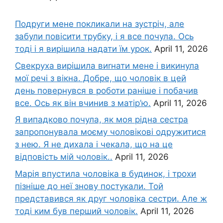
Подруги мене покликали на зустріч, але
забули повісити трубку, і я все почула. Ось
тоді і я вирішила надати їм урок.
April 11, 2026
Свекруха вирішила виrнати мене і викинула
мої речі з вікна. Добре, що чоловік в цей
день повернувся в роботи раніше і побачив
все. Ось як він вчинив з матір’ю.
April 11, 2026
Я випадково почула, як моя рідна сестра
запропонувала моєму чоловікові одружитися
з нею. Я не дихала і чекала, що на це
відповість мій чоловік..
April 11, 2026
Марія впустила чоловіка в будинок, і трохи
пізніше до неї знову постукали. Той
представився як друг чоловіка сестри. Але ж
тоді ким був перший чоловік.
April 11, 2026