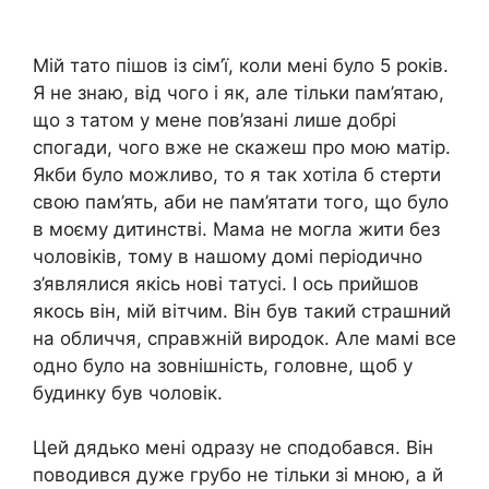
Мій тато пішов із сім’ї, коли мені було 5 років.
Я не знаю, від чого і як, але тільки пам’ятаю,
що з татом у мене пов’язані лише добрі
спогади, чого вже не скажеш про мою матір.
Якби було можливо, то я так хотіла б стерти
свою пам’ять, аби не пам’ятати того, що було
в моєму дитинстві. Мама не могла жити без
чоловіків, тому в нашому домі періодично
з’являлися якісь нові татусі. І ось прийшов
якось він, мій вітчим. Він був такий страшний
на обличчя, справжній виродок. Але мамі все
одно було на зовнішність, головне, щоб у
будинку був чоловік.
Цей дядько мені одразу не сподобався. Він
поводився дуже грубо не тільки зі мною, а й