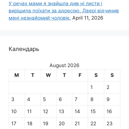
У речах мами я знайшла див ні листи і
вирішила поїхати за адресою. Двері відчинив
мені незнайомий чоловік.
April 11, 2026
Календарь
August 2026
M
T
W
T
F
S
S
1
2
3
4
5
6
7
8
9
10
11
12
13
14
15
16
17
18
19
20
21
22
23