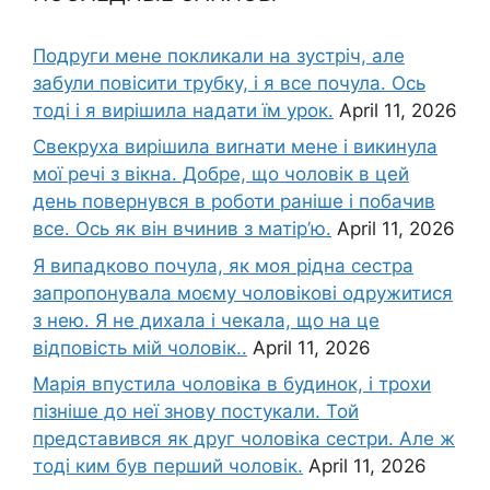
Подруги мене покликали на зустріч, але
забули повісити трубку, і я все почула. Ось
тоді і я вирішила надати їм урок.
April 11, 2026
Свекруха вирішила виrнати мене і викинула
мої речі з вікна. Добре, що чоловік в цей
день повернувся в роботи раніше і побачив
все. Ось як він вчинив з матір’ю.
April 11, 2026
Я випадково почула, як моя рідна сестра
запропонувала моєму чоловікові одружитися
з нею. Я не дихала і чекала, що на це
відповість мій чоловік..
April 11, 2026
Марія впустила чоловіка в будинок, і трохи
пізніше до неї знову постукали. Той
представився як друг чоловіка сестри. Але ж
тоді ким був перший чоловік.
April 11, 2026