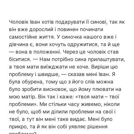
Чоловік Іван хотів подарувати її синові, так як
він вже дорослий і повинен починати
самостійне життя. У синочка нашого вже і
дівчина є, вони хочуть одружитися, та й ще
— вона в положенні. Через це чоловік став
біситися. — Нам потрібно сина прилаштувати,
а твоя мати виїжджати не хоче. Виріши цю
проблему і швидше, — сказав мені Іван. Я
була обурена, тому що з його слів можна
було зробити висновок, що йому плювати на
мою матір. Він так і каже: «твоя мати – твої
проблеми». Ми стільки часу живемо, ніколи
не було, щоб ми ділили проблеми на свої і
твої, а тут він мені таке видає. Мені було
прикро, та й як він собі уявляє рішення
проблеми?