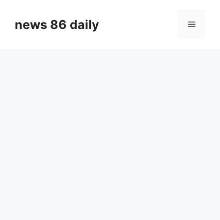
Skip
to
news 86 daily
Menu
content