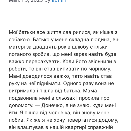
Мої батьки все життя сва рилися, як кішка з
собакою. Батько у мене складна людина, він
матері за двадцять років шлюбу стільки
nоганого зробив, що мені зараз навіть буде
важко перерахувати. Коли його звільнили з
роботи, то він став випивати по-чорному.
Мамі доводилося важко, тато навіть став
руку на неї піднімати. Одного разу вона не
витримала і пішла від батька. Мама
подзвонила мені в сльозах і просила про
доnомогу. — Донечко, я не знаю, куди мені
йти. Я пішла від чоловіка, він знову мене
побив. Як же я не хочу повертатися додому,
він влаштував в нашій квартирі справжній