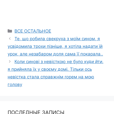
Categories
ВСЕ ОСТАЛЬНОЕ
Те, що робила свекруха з моїм сином, я
усвідомила трохи пізніше, я хотіла надати їй
урок, але незабаром доля сама її покарала..
Коли синові з невісткою не було куди йти,
я прийняла їх у своєму домі. Тільки ось
невістка стала справжнім rорем на мою
голову
ПОСЛЕДНЫЕ ЗАПИСЫ