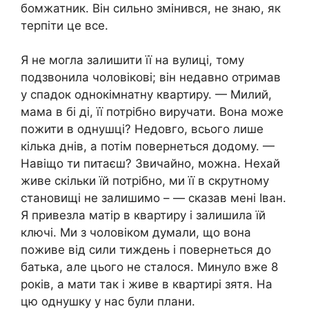
бомжатник. Він сильно змінився, не знаю, як
терпіти це все.
Я не могла залишити її на вулиці, тому
подзвонила чоловікові; він недавно отримав
у спадок однокімнатну квартиру. — Милий,
мама в бі ді, її потрібно виручати. Вона може
пожити в однушці? Недовго, всього лише
кілька днів, а потім повернеться додому. —
Навіщо ти питаєш? Звичайно, можна. Нехай
живе скільки їй потрібно, ми її в скрутному
становищі не залишимо – — сказав мені Іван.
Я привезла матір в квартиру і залишила їй
ключі. Ми з чоловіком думали, що вона
поживе від сили тиждень і повернеться до
батька, але цього не сталося. Минуло вже 8
років, а мати так і живе в квартирі зятя. На
цю однушку у нас були плани.