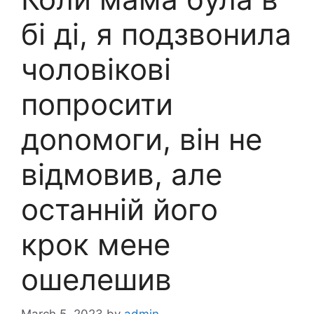
бі ді, я подзвонила
чоловікові
попросити
доnомоги, він не
відмовив, але
останній його
крок мене
ошелешив
March 5, 2023
by
admin