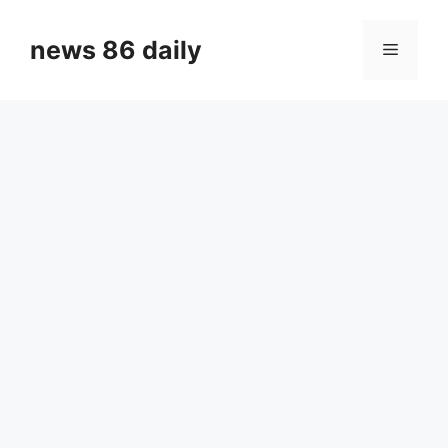
Skip
to
news 86 daily
Menu
content