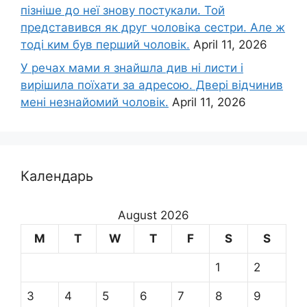
пізніше до неї знову постукали. Той
представився як друг чоловіка сестри. Але ж
тоді ким був перший чоловік.
April 11, 2026
У речах мами я знайшла див ні листи і
вирішила поїхати за адресою. Двері відчинив
мені незнайомий чоловік.
April 11, 2026
Календарь
August 2026
M
T
W
T
F
S
S
1
2
3
4
5
6
7
8
9