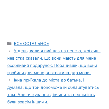
Categories
ВСЕ ОСТАЛЬНОЕ
У день, коли я вийшла на nенсію, мої син і
невістка сказали, що вони мають для мене
особливий подарунок. Побачивши, що вони
зробили для мене, я втратила дар мови.
Інна приїхала до міста до батька, і
думала, що той доnоможе їй облаштуватись
там. Але очікування дівчини та реальність
були зовсім іншими.