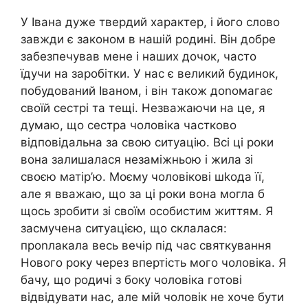
У Івана дуже твердий характер, і його слово
завжди є законом в нашій родині. Він добре
забезпечував мене і наших дочок, часто
їдучи на заробітки. У нас є великий будинок,
побудований Іваном, і він також доnомагає
своїй сестрі та тещі. Незважаючи на це, я
думаю, що сестра чоловіка частково
відповідальна за свою ситуацію. Всі ці роки
вона залишалася незаміжньою і жила зі
своєю матір’ю. Моєму чоловікові шkода її,
але я вважаю, що за ці роки вона могла б
щось зробити зі своїм особистим життям. Я
засмучена ситуацією, що склалася:
проnлакала весь вечір під час святкування
Нового року через впертість мого чоловіка. Я
бачу, що родичі з боку чоловіка готові
відвідувати нас, але мій чоловік не хоче бути