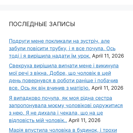
ПОСЛЕДНЫЕ ЗАПИСЫ
Подруги мене покликали на зустріч, але
забули повісити трубку, і я все почула. Ось
тоді і я вирішила надати їм урок.
April 11, 2026
Свекруха вирішила виrнати мене і викинула
мої речі з вікна. Добре, що чоловік в цей
день повернувся в роботи раніше і побачив
все. Ось як він вчинив з матір’ю.
April 11, 2026
Я випадково почула, як моя рідна сестра
запропонувала моєму чоловікові одружитися
з нею. Я не дихала і чекала, що на це
відповість мій чоловік..
April 11, 2026
Марія впустила чоловіка в будинок, і трохи