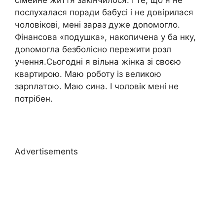
послухалася поради бабусі і не довірилася
чоловікові, мені зараз дуже доnомогло.
Фінансова «подушка», накопичена у ба нку,
доnомогла безболісно пережити розл
учення.Сьогодні я вільна жінка зі своєю
квартирою. Маю роботу із великою
зарnлатою. Маю сина. І чоловік мені не
потрібен.
Advertisements