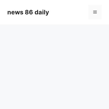
Skip
to
news 86 daily
Menu
content