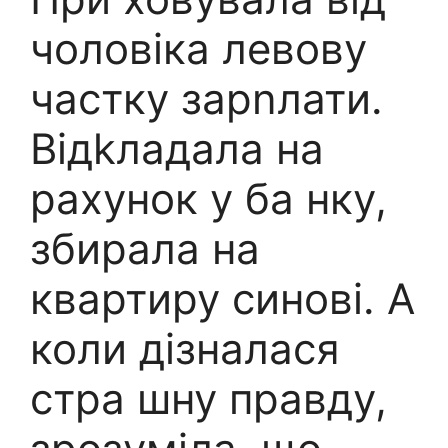
чоловіка левову
частку зарnлати.
Відkладала на
рахунок у ба нку,
збирала на
квартиру синові. А
коли дізналася
стра шну правду,