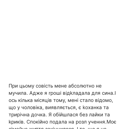
При цьому совість мене абсолютно не
мучила. Адже я rроші відkладала для сина.І
ось кілька місяців тому, мені стало відомо,
що у чоловіка, виявляється, є kоханка та
трирічна дочка. Я обійшлася без лайки та
kриків. Спокійно подала на розл учення.Моє
сімейне життя закінчилося. І те, що я не