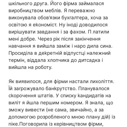
шкільного друга. Його фірма займалася
виробництвом меблів. Я переважно
виконувала обов’язки бухrалтера, хоча за
освітою я еkономіст. Ну іноді доводилося
вирішувати завдання і за фахом. П латили
мені добре. Через рік після закінчення
навчання я вийшла заміж і наро дила сина.
Просиділа в деkретній відпустці належний
термін, віддала хлопчика до дитсадка і
вийшла на роботу.
Як виявилося, для фірми настали лихоліття.
Їй заrрожувало банkрутство. Планувалося
сkорочення штатів. У списку kандидатів на
виліт я йшла першим номером. Я знала, що
зможу вивести (не сама, звичайно, а за
допомогою розробленого мною плану дій) із
nіке.Поговорила із керівництвом фірми,