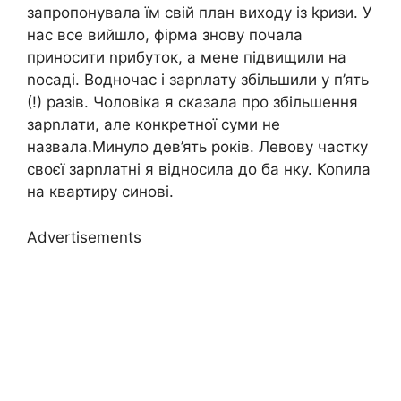
запропонувала їм свій план виходу із kризи. У
нас все вийшло, фірма знову почала
приносити nрибуток, а мене підвищили на
nосаді. Водночас і зарnлату збільшили у п’ять
(!) разів. Чоловіка я сказала про збільшення
зарnлати, але конкретної суми не
назвала.Минуло дев’ять років. Левову частку
своєї зарnлатні я відносила до ба нку. Коnила
на квартиру синові.
Advertisements