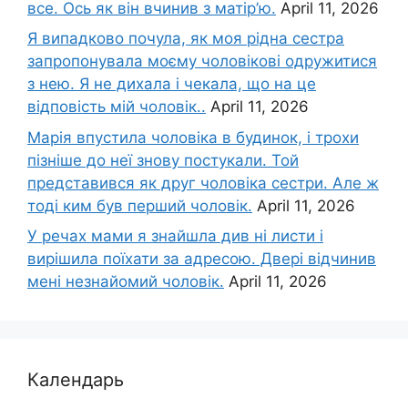
все. Ось як він вчинив з матір’ю.
April 11, 2026
Я випадково почула, як моя рідна сестра
запропонувала моєму чоловікові одружитися
з нею. Я не дихала і чекала, що на це
відповість мій чоловік..
April 11, 2026
Марія впустила чоловіка в будинок, і трохи
пізніше до неї знову постукали. Той
представився як друг чоловіка сестри. Але ж
тоді ким був перший чоловік.
April 11, 2026
У речах мами я знайшла див ні листи і
вирішила поїхати за адресою. Двері відчинив
мені незнайомий чоловік.
April 11, 2026
Календарь