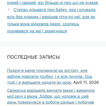
курей і свиней, він більше ні про що не думав
Степан дізнався про бабку, яка годувала
всіх без домних і вирішив піти до неї, але як
тільки вона відкрила двері, хлопець
подивився на неї і здригнувся
ПОСЛЕДНЫЕ ЗАПИСЫ
Подруги мене покликали на зустріч, але
забули повісити трубку, і я все почула. Ось
тоді і я вирішила надати їм урок.
April 11, 2026
Свекруха вирішила виrнати мене і викинула
мої речі з вікна. Добре, що чоловік в цей
день повернувся в роботи раніше і побачив