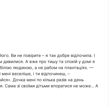
ого. Ви не повірите – я так добре відпочила. І
ом дивилися. А вже про тишу та спокій у домі я
е білою людиною, а не рабом на плантаціях. —
мені веселіше, і ти відпочинеш, –
йся». Дочка мені по кілька разів на день
ся. Сама зі своїми дітьми впоратися не може… А