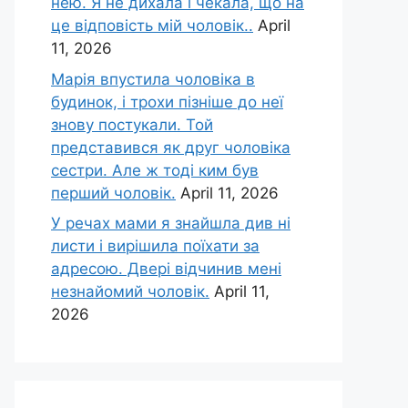
нею. Я не дихала і чекала, що на
це відповість мій чоловік..
April
11, 2026
Марія впустила чоловіка в
будинок, і трохи пізніше до неї
знову постукали. Той
представився як друг чоловіка
сестри. Але ж тоді ким був
перший чоловік.
April 11, 2026
У речах мами я знайшла див ні
листи і вирішила поїхати за
адресою. Двері відчинив мені
незнайомий чоловік.
April 11,
2026