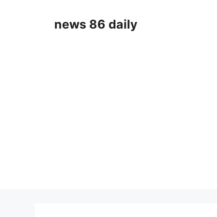
Skip
to
news 86 daily
content