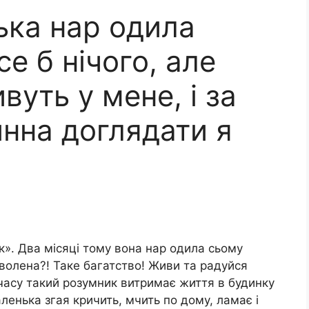
ка нар одила
е б нічого, але
вуть у мене, і за
инна доглядати я
к». Два місяці тому вона нар одила сьому
волена?! Таке багатство! Живи та радуйся
и часу такий розумник витримає життя в будинку
ленька згая кричить, мчить по дому, ламає і