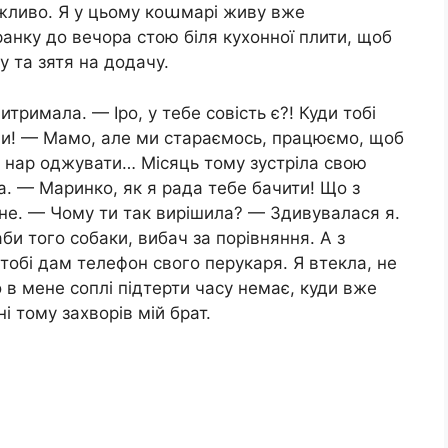
жливо. Я у цьому коաмарі живу вже
 ранку до вечора стою біля кухонної плити, щоб
у та зятя на додачу.
тримала. — Іро, у тебе совість є?! Куди тобі
ими! — Мамо, але ми стараємось, працюємо, щоб
и нар оджувати… Місяць тому зустріла свою
а. — Маринко, як я рада тебе бачити! Що з
не. — Чому ти так вирішила? — Здивувалася я.
би того собаки, вибач за порівняння. А з
тобі дам телефон свого перукаря. Я втекла, не
 в мене соплі підтерти часу немає, куди вже
 тому захворів мій брат.