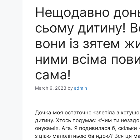
Нещодавно донь
сьому дитину! Вс
вони із зятем жи
ними всіма пов
сама!
March 9, 2023
by
admin
Дочка моя остаточно «злетіла з котушо
дитину. Хтось подумає: «Чим ти незадо
онукам!». Ага. Я подивилася б, скільк
з цією малолітньою ба ндою? Вся ця ма