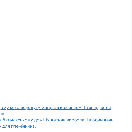
ому мою недолугу матір з її кох анцем. І тепер, коли
ну.
 батьківському домі. Їх дитина виросла, і в один день
у для племінника.