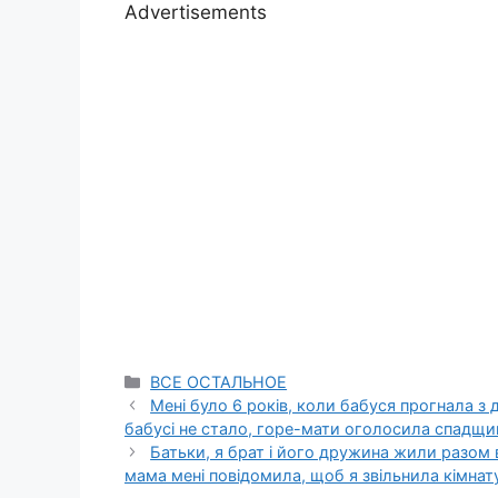
Advertisements
Categories
ВСЕ ОСТАЛЬНОЕ
Мені було 6 років, коли бабуся прогнала з д
бабусі не стало, горе-мати оголосила спадщи
Батьки, я брат і його дружина жили разом в
мама мені повідомила, щоб я звільнила кімнат