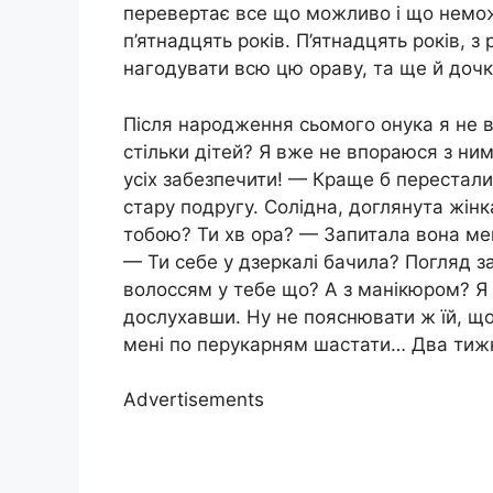
перевертає все що можливо і що немо
п’ятнадцять років. П’ятнадцять років, з
нагодувати всю цю ораву, та ще й дочк
Після народження сьомого онука я не ви
стільки дітей? Я вже не впораюся з н
усіх забезпечити! — Краще б перестал
стару подругу. Солідна, доглянута жінк
тобою? Ти хв ора? — Запитала вона ме
— Ти себе у дзеркалі бачила? Погляд за
волоссям у тебе що? А з манікюром? Я 
дослухавши. Ну не пояснювати ж їй, що
мені по перукарням шастати… Два тижні
Advertisements