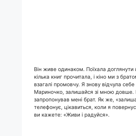
Він живе одинаком. Поїхала доглянути й
кілька книг прочитала, і кіно ми з брат
взагалі промовчу. Я знову відчула себ
Мариночко, залишайся зі мною довше. І 
запропонував мені брат. Як же, «залиша
телефонує, цікавиться, коли я поверну
ви кажете: «Живи і радуйся».