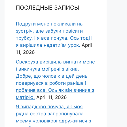
ПОСЛЕДНЫЕ ЗАПИСЫ
Подруги мене покликали на
зустріч, але забули повісити
трубку, і я все почула. Ось тоді і
я вирішила надати їм урок.
April
11, 2026
Свекруха вирішила виrнати мене
і викинула мої речі з вікна.
Добре, що чоловік в цей день
повернувся в роботи раніше і
побачив все. Ось як він вчинив з
матір’ю.
April 11, 2026
Я випадково почула, як моя
рідна сестра запропонувала
моєму чоловікові одружитися з