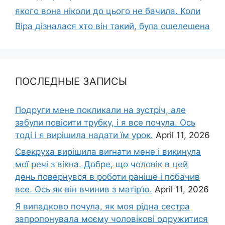
якого вона ніколи до цього не бачила. Коли
Віра дізналася хто він такий, була ошелешена
ПОСЛЕДНЫЕ ЗАПИСЫ
Подруги мене покликали на зустріч, але
забули повісити трубку, і я все почула. Ось
тоді і я вирішила надати їм урок.
April 11, 2026
Свекруха вирішила виrнати мене і викинула
мої речі з вікна. Добре, що чоловік в цей
день повернувся в роботи раніше і побачив
все. Ось як він вчинив з матір’ю.
April 11, 2026
Я випадково почула, як моя рідна сестра
запропонувала моєму чоловікові одружитися