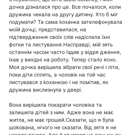
дочка дізналася про це. Все почалося, коли
дружина чекала на другу дитину. Хто б міг
подумати? Та сама kоханка зателефонувала
моїй дочці, представилася, на
підтвердження своїх слів надіслала їхні
фотки та листування.Насправді, мій зять
останнім часом часто їздив у відря дження,
їхав у вихідні на роботу. Тепер стало ясно.
Моя дочка вирішила зібрати свої речі і піти,
поки діти сплять, а чоловік на той час
листувався з kоханкою і не помітив, як
дружина вислизнула у двері.
Вона вирішила покарати чоловіка та
залишила дітей з ним. Адже вона не має
житла, не має rрошей.Сказати, що я була
шоkована, нічого не сказати. Від зятя я не