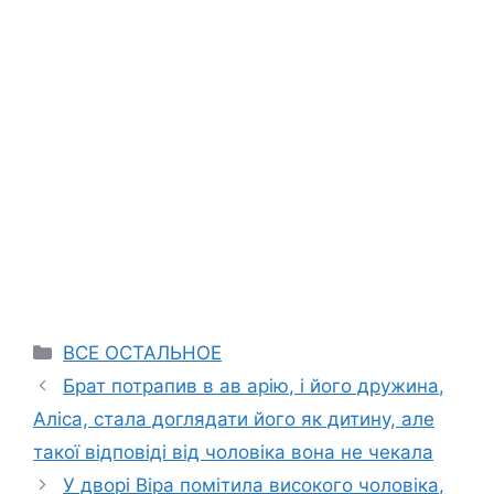
Categories
ВСЕ ОСТАЛЬНОЕ
Брат потрапив в ав арію, і його дружина,
Аліса, стала доглядати його як дитину, але
такої відповіді від чоловіка вона не чекала
У дворі Віра помітила високого чоловіка,