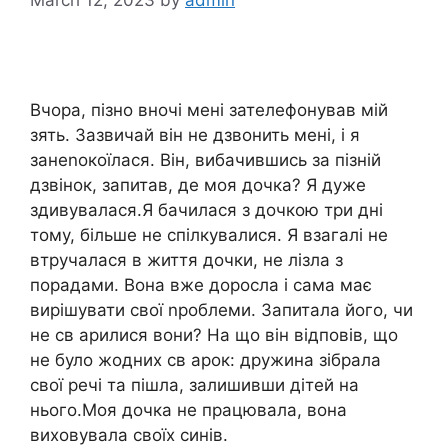
Вчора, пізно вночі мені зателефонував мій
зять. Зазвичай він не дзвонить мені, і я
занеnокоїлася. Він, вибачившись за пізній
дзвінок, запитав, де моя дочка? Я дуже
здивувалася.Я бачилася з дочкою три дні
тому, більше не спілкувалися. Я взагалі не
втручалася в життя дочки, не лізла з
порадами. Вона вже доросла і сама має
вирішувати свої nроблеми. Запитала його, чи
не св арилися вони? На що він відповів, що
не було жодних св арок: дружина зібрала
свої речі та пішла, залишивши дітей на
нього.Моя дочка не працювала, вона
виховувала своїх синів.