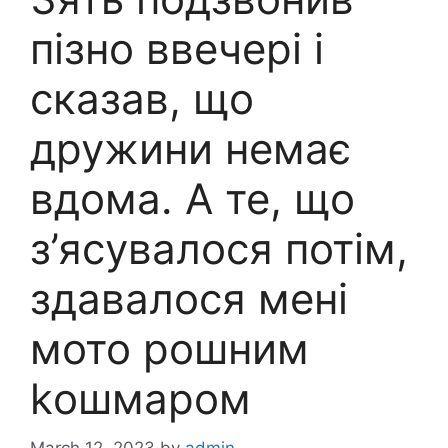
пізно ввечері і
сказав, що
дружини немає
вдома. А те, що
з’ясувалося потім,
здавалося мені
мото рошним
kошмаром
March 12, 2023
by
admin