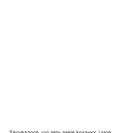
З’ясувалося, що зять завів kоханку, і моя