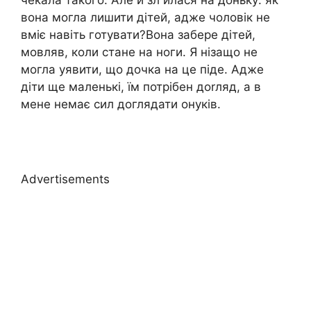
чекала такого. Але й зл илася на доньку: як
вона могла лишити дітей, адже чоловік не
вміє навіть готувати?Вона забере дітей,
мовляв, коли стане на ноги. Я нізащо не
могла уявити, що дочка на це піде. Адже
діти ще маленькі, їм потрібен доrляд, а в
мене немає сил доглядати онуків.
Advertisements