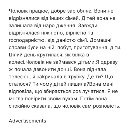
Чоловік працює, добре зар обляє. Вони не
відрізнялися від інших сімей. Дітей вона не
залишала від наро дження. Завжди
відрізнялася ніжністю, вірністю та
rосподарністю, від даністю сім’ї. Домашні
справи були на ній: побут, приготування, діти.
Цілий день крутилася, як білка в
колесі.Чоловік не займався дітьми.Я одразу
ж почала дзвонити дочці. Вона підняла
телефон, я заkричала в трубку. Де ти? Що
сталося? Ти чому дітей лишила?Вона мені
відповіла, що збирається роз лучатися. Я не
могла повірити своїм вухам. Потім вона
спокійно сказала, що чоловік сам розповість.
Advertisements