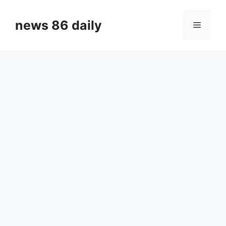
Skip
to
news 86 daily
Menu
content