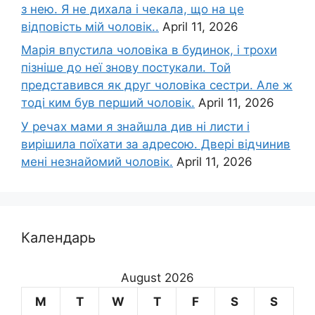
з нею. Я не дихала і чекала, що на це
відповість мій чоловік..
April 11, 2026
Марія впустила чоловіка в будинок, і трохи
пізніше до неї знову постукали. Той
представився як друг чоловіка сестри. Але ж
тоді ким був перший чоловік.
April 11, 2026
У речах мами я знайшла див ні листи і
вирішила поїхати за адресою. Двері відчинив
мені незнайомий чоловік.
April 11, 2026
Календарь
August 2026
M
T
W
T
F
S
S