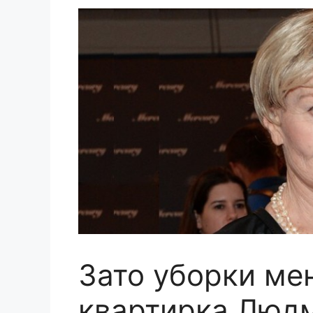
Зато уборки ме
квартирка Люд