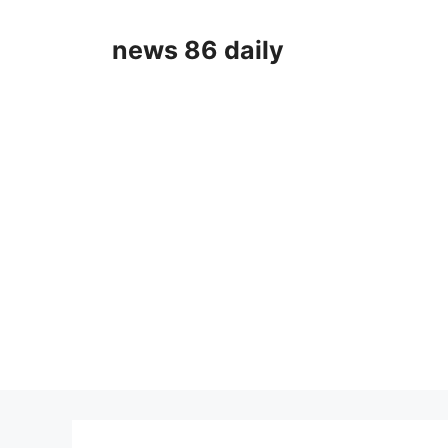
Skip
to
news 86 daily
content