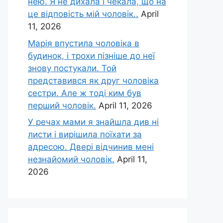
нею. Я не дихала і чекала, що на
це відповість мій чоловік..
April
11, 2026
Марія впустила чоловіка в
будинок, і трохи пізніше до неї
знову постукали. Той
представився як друг чоловіка
сестри. Але ж тоді ким був
перший чоловік.
April 11, 2026
У речах мами я знайшла див ні
листи і вирішила поїхати за
адресою. Двері відчинив мені
незнайомий чоловік.
April 11,
2026