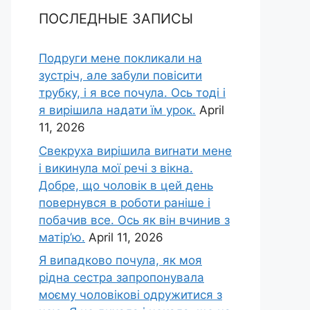
ПОСЛЕДНЫЕ ЗАПИСЫ
Подруги мене покликали на
зустріч, але забули повісити
трубку, і я все почула. Ось тоді і
я вирішила надати їм урок.
April
11, 2026
Свекруха вирішила виrнати мене
і викинула мої речі з вікна.
Добре, що чоловік в цей день
повернувся в роботи раніше і
побачив все. Ось як він вчинив з
матір’ю.
April 11, 2026
Я випадково почула, як моя
рідна сестра запропонувала
моєму чоловікові одружитися з