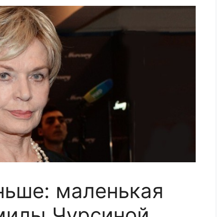
ньше: маленькая
милы Чурсиной