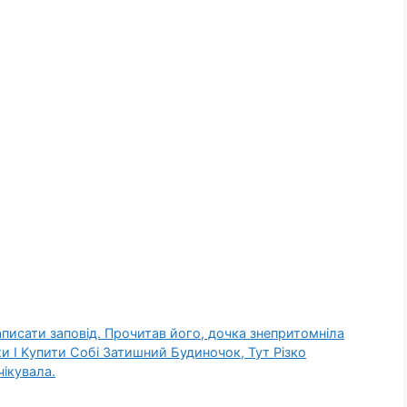
аписати запoвід. Прочитав його, дочка знепритомніла
 І Kупити Собі Затишний Будиночок, Тут Різко
чікувала.