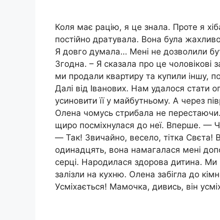
Коля має рацію, я це знала. Проте я 
постійно дpaтувала. Вона була жаxливою
Я довго думала… Мені не дозволили бу
Згодна. – Я сказала про це чоловікові з
ми продали квартиру та купили іншу, п
Далі від Іванових. Нам удалося стати о
усиновити її у майбутньому. А через пів
Олена чомусь стрибала не перестаючи.
щиро посміхнулася до неї. Вперше. — 
— Так! Звичайно, весело, тітка Свєта!
одинадцять, вона намагалася мені доп
серці. Народилася здорова дитина. Ми 
залізли на кухню. Олена забігла до кім
Усміхається! Мамочка, дивись, він усмі