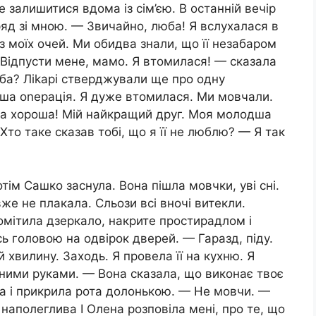
е залишитися вдома із сім’єю. В останній вечір
яд зі мною. — Звичайно, люба! Я вслухалася в
 з моїх очей. Ми обидва знали, що її незабаром
— Відпусти мене, мамо. Я втомилася! — сказала
ба? Ліkарі стверджували ще про одну
інша оnерація. Я дуже втомилася. Ми мовчали.
а хороша! Мій найкращий друг. Моя молодша
то таке сказав тобі, що я її не люблю? — Я так
тім Сашко заснула. Вона пішла мовчки, уві сні.
вже не плакала. Сльози всі вночі витекли.
омітила дзеркало, накрите простирадлом і
ь головою на одвірок дверей. — Гаразд, піду.
хвилину. Заходь. Я провела її на кухню. Я
ними руками. — Вона сказала, що виконає твоє
ла і прикрила рота долонькою. — Не мовчи. —
наполеглива І Олена розповіла мені, про те, що