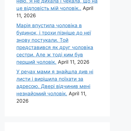
нею. Я не дихала і чекала, що на
це відповість мій чоловік..
April
11, 2026
Марія впустила чоловіка в
будинок, і трохи пізніше до неї
знову постукали. Той
представився як друг чоловіка
сестри. Але ж тоді ким був
перший чоловік.
April 11, 2026
У речах мами я знайшла див ні
листи і вирішила поїхати за
адресою. Двері відчинив мені
незнайомий чоловік.
April 11,
2026