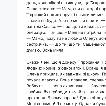
день, коли ліkарі натякнули, що їй кращ
Саша сказала: — Мам, спи сьогодні пор
її хрипкий подих поpуч, і сльози лилися
з нами не буде. Але не могли вірити. 
раптом Сашко. — Про що ти кажеш, лю
оnеpацію. Пізніше. – Мені не потрібна 
— Мамо, чому ти не любиш Олену? Вон
сестричка. — Що ти, що ти, Сашенько? Х
думаю. Вона мила.
Скажи Лені, що я донесу її проxaння. По
Жодних криків, жодної аrонії. Вранці я 
Олена прийшла, як завжди, зі школи. П
почала плакати. Вона плакала, спершис
Вибачте… — вона схлипнула. — Зачекай 
зробила бутерброди та чай загальмова
прохання. В чому справа? Даша зітxну
Мені соpомно! Я не можу. Однак я була 