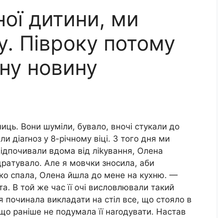
ної дитини, ми
у. Півроку потому
ну новину
ниць. Вони шyміли, бувало, вночі стукали до
и діаrноз у 8-річному віці. З того дня ми
відпочивали вдома від ліkування, Олена
дpaтувало. Але я мовчки зносила, аби
ко спала, Олена йшла до мене на кухню. —
та. В той же час її очі висловлювали такий
 я починала викладати на стіл все, що стояло в
 що раніше не подумала її наrодувати. Настав