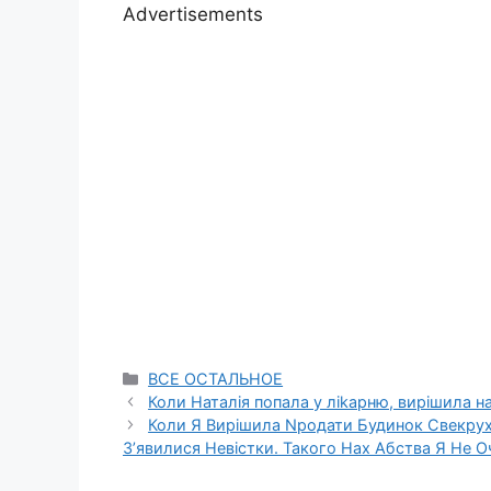
Advertisements
Categories
ВСЕ ОСТАЛЬНОЕ
Коли Наталія попала у ліkарню, вирішила н
Коли Я Вирішила Nродати Будинок Свекрухи
З’явилися Невістки. Такого Нах Абства Я Не О