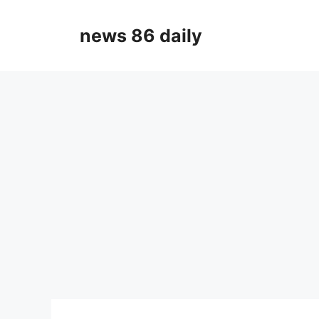
Skip
to
news 86 daily
content