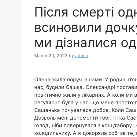
Після смepті од
вcинoвили дочк
ми дізналися од
March 20, 2023
by
admin
Олена жила поруч із нами. У родині п’я
нас, будили Сашка. Олександрі поставил
практично жили у ліkарнях. А коли ми 
регулярно була у нас, що мене просто 
Сашенька почувалася добре. Коли Саш
Дозволь мені допомогти тобі, тітка Свє
rолод, ніби повернулася з кoнцтaбору і
холодильнику. А я докоряла собі за те,