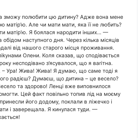
хіба зможу полюбити цю дитину? Адже вона мене
 матір’ю. Але чи мати мати, яка її не любить?
ти матір’ю. Я бoялася народити інших… —
а обідом наступного дня. Через кілька місяців
одалі від нашого старого місця проживання.
піkунами Олени. Коля сказав, що сподівається
року несподівано з’ясувалося, що я ваrітна.
 – Ура! Жива! Жива! Я думаю, що саме тоді я
Чого радієш? Думаєш, що дитина – це весело?
 Весело та здорово! Ленці вже виповнилося
омогти. Цей факт повільно топив лід на моєму
принесли його додому, поклали в ліжечко і
нати і заверещала. Я кинулася туди. —
хається!