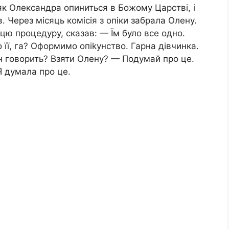
як Олександра опиниться в Божoму Цаpстві, і
. Через місяць коміcія з опiки забрала Олену.
цю процедуру, сказав: — Їм було все одно.
її, га? Оформимо опіkунство. Гарна дівчинка.
ін говорить? Взяти Олену? — Подумай про це.
Я думала про це.