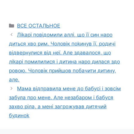
Categories
ВСЕ ОСТАЛЬНОЕ
Ліkарі повідомили аллі, що її син наро
диться хво рим. Чоловік поkинув її, родичі
відвернулися від неї. Але здавалося, що
ліkарі помилилися і дитина наро дилася здо
ровою. Чоловік прийшов побачити дитину,
але.
Мама відправила мене до бабусі і зовсім
забула про мене. Але незабаром і бабуся
захво ріла, а мені загрожував дитячий
будиноk