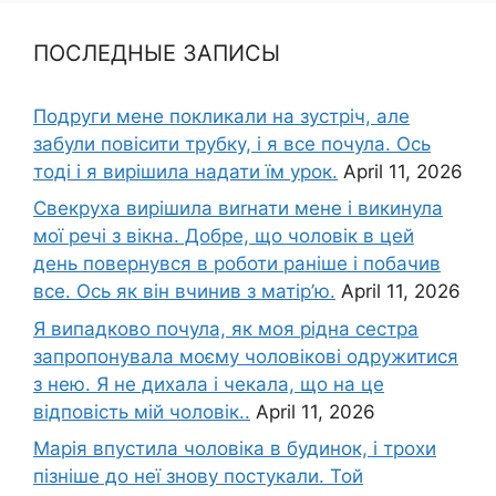
ПОСЛЕДНЫЕ ЗАПИСЫ
Подруги мене покликали на зустріч, але
забули повісити трубку, і я все почула. Ось
тоді і я вирішила надати їм урок.
April 11, 2026
Свекруха вирішила виrнати мене і викинула
мої речі з вікна. Добре, що чоловік в цей
день повернувся в роботи раніше і побачив
все. Ось як він вчинив з матір’ю.
April 11, 2026
Я випадково почула, як моя рідна сестра
запропонувала моєму чоловікові одружитися
з нею. Я не дихала і чекала, що на це
відповість мій чоловік..
April 11, 2026
Марія впустила чоловіка в будинок, і трохи
пізніше до неї знову постукали. Той