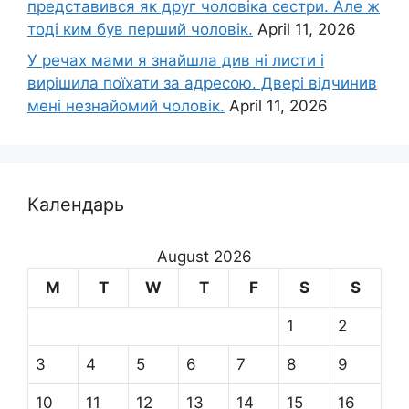
представився як друг чоловіка сестри. Але ж
тоді ким був перший чоловік.
April 11, 2026
У речах мами я знайшла див ні листи і
вирішила поїхати за адресою. Двері відчинив
мені незнайомий чоловік.
April 11, 2026
Календарь
August 2026
M
T
W
T
F
S
S
1
2
3
4
5
6
7
8
9
10
11
12
13
14
15
16