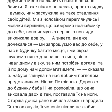
дружина мене не любить і навіть не хоче
бачити. Я вже нічого не чекаю, просто сиджу
і думаю, чим заслужила на таке ставлення
своїх дітей. Ми з чоловіком переглянулись і
мовчки вирішили, що заберемо незнайомку
до себе, вона чомусь з першого погляду
викликала довіру. — А знаєте, ви вже
дочекалися — ми запрошуємо вас до себе, у
нас в будинку багато місця, і ми якраз
шукаємо няню для нашого сина, він в
інвалідному візку, за ним потрібен догляд, та
й по дому нам допомагатимете, — — сказала
я. Бабуся глянула на нас добрим поглядом і
представилася Ніною Петрівною. Дорогою
до будинку баба Ніна розповіла, що одна
виховала двох дітей, поставила їх на ноги.
Старша дочка рано вийшла заміж і народила
їй трьох онуків, її чоловік ніколи не любив