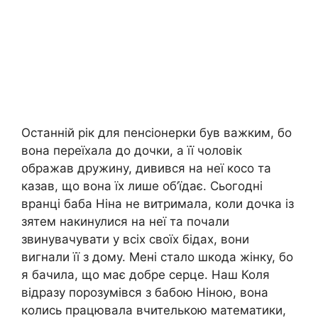
Останній рік для пенсіонерки був важким, бо
вона переїхала до дочки, а її чоловік
ображав дружину, дивився на неї косо та
казав, що вона їх лише об’їдає. Сьогодні
вранці баба Ніна не витримала, коли дочка із
зятем накинулися на неї та почали
звинувачувати у всіх своїх бідах, вони
вигнали її з дому. Мені стало шкода жінку, бо
я бачила, що має добре серце. Наш Коля
відразу порозумівся з бабою Ніною, вона
колись працювала вчителькою математики,