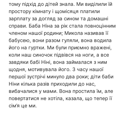
тому підхід до дітей знала. Ми виділили їй
простору кімнату і щомісяця платили
зарплату за догляд за сином та домашні
справи. Баба Ніна за рік стала повноцінним
членом нашої родини; Микола називав її
бабусею, вони разом гуляли, вона водила
його на гуртки. Ми були приємно вражені,
коли наш синочок підвівся на ноги, а все
завдяки бабі Ніні, вона займалася з ним
щодня, мотивувала його. З часу нашої
першої зустрічі минуло два роки; діти баби
Ніни кілька разів приходили до нас,
вибачалися у мами. Вона простила їм, але
повертатися не хотіла, казала, що тепер її
сім’я це ми.