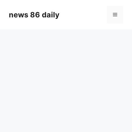
Skip
to
news 86 daily
Menu
content