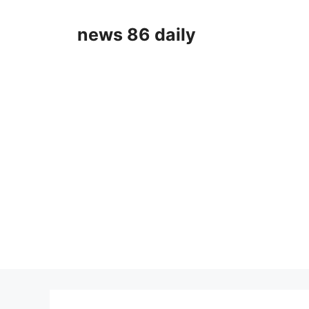
Skip
to
news 86 daily
content