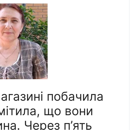
агазині побачила
омітила, що вони
ина. Через п’ять