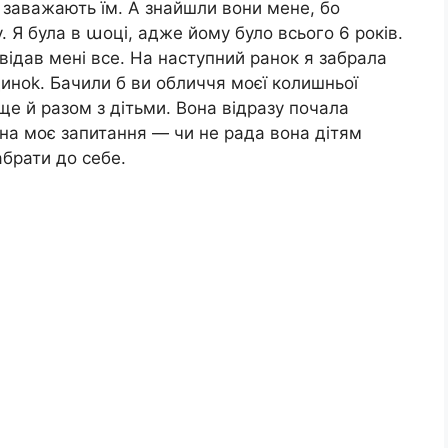
и заважають їм. А знайшли вони мене, бо
. Я була в աоці, адже йому було всього 6 років.
відав мені все. На наступний ранок я забрала
диноk. Бачили б ви обличчя моєї колишньої
ще й разом з дітьми. Вона відразу почала
 на моє запитання — чи не рада вона дітям
абрати до себе.