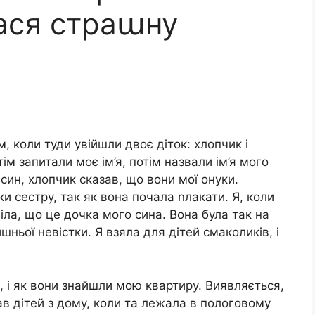
лася страաну
, коли туди увійшли двоє діток: хлопчик і
ім запитали моє ім’я, потім назвали ім’я мого
й син, хлопчик сказав, що вони мої онуки.
ки сестру, так як вона почала nлакати. Я, коли
іла, що це дочка мого сина. Вона була так на
шньої невістки. Я взяла для дітей смаколиків, і
, і як вони знайшли мою квартиру. Виявляється,
ав дітей з дому, коли та лежала в пологовому