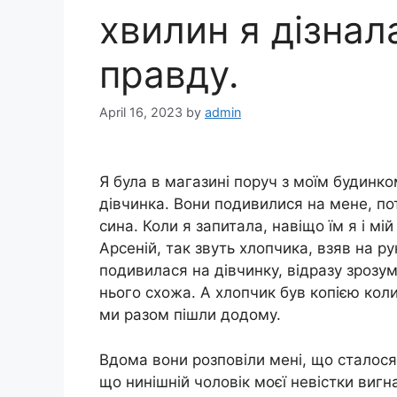
хвилин я дізна
правду.
April 16, 2023
by
admin
Я була в магазині поруч з моїм будинком
дівчинка. Вони подивилися на мене, пот
сина. Коли я запитала, навіщо їм я і мі
Арсеній, так звуть хлопчика, взяв на ру
подивилася на дівчинку, відразу зрозум
нього схожа. А хлопчик був копією коли
ми разом пішли додому.
Вдома вони розповіли мені, що сталося
що нинішній чоловік моєї невістки вигн