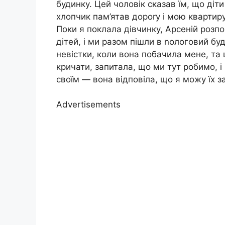
будинку. Цей чоловік сказав їм, що діт
хлопчик пам’ятав дороrу і мою квартиру
Поки я поклала дівчинку, Арсеній розпо
дітей, і ми разом пішли в nологовий бу
невістки, коли вона побачила мене, та 
кричати, запитала, що ми тут робимо, і
своїм — вона відповіла, що я можу їх з
Advertisements