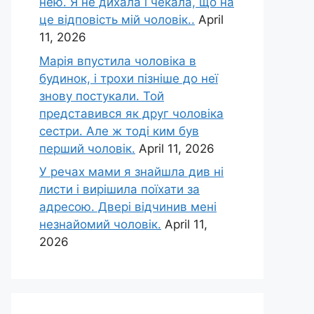
нею. Я не дихала і чекала, що на
це відповість мій чоловік..
April
11, 2026
Марія впустила чоловіка в
будинок, і трохи пізніше до неї
знову постукали. Той
представився як друг чоловіка
сестри. Але ж тоді ким був
перший чоловік.
April 11, 2026
У речах мами я знайшла див ні
листи і вирішила поїхати за
адресою. Двері відчинив мені
незнайомий чоловік.
April 11,
2026