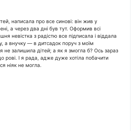
ітей, написала про все синові: він жив у
ені, а через два дні був тут. Оформив всі
шня невістка з радістю все підписала і віддала
у, а внучку — в дитсадок поруч з моїм
я не залишила дітей; а як я змогла б? Ось зараз
до рові. І я рада, адже дуже хотіла побачити
ся ніяк не могла.