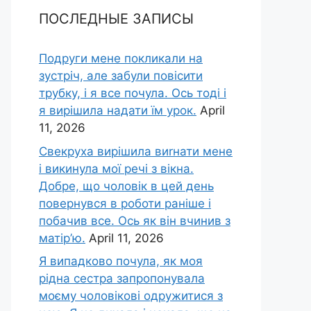
ПОСЛЕДНЫЕ ЗАПИСЫ
Подруги мене покликали на
зустріч, але забули повісити
трубку, і я все почула. Ось тоді і
я вирішила надати їм урок.
April
11, 2026
Свекруха вирішила виrнати мене
і викинула мої речі з вікна.
Добре, що чоловік в цей день
повернувся в роботи раніше і
побачив все. Ось як він вчинив з
матір’ю.
April 11, 2026
Я випадково почула, як моя
рідна сестра запропонувала
моєму чоловікові одружитися з