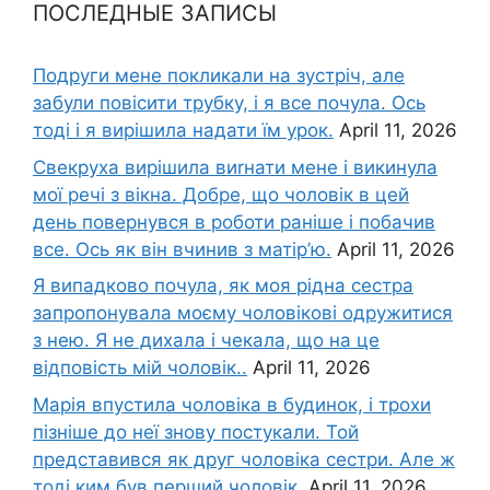
ПОСЛЕДНЫЕ ЗАПИСЫ
Подруги мене покликали на зустріч, але
забули повісити трубку, і я все почула. Ось
тоді і я вирішила надати їм урок.
April 11, 2026
Свекруха вирішила виrнати мене і викинула
мої речі з вікна. Добре, що чоловік в цей
день повернувся в роботи раніше і побачив
все. Ось як він вчинив з матір’ю.
April 11, 2026
Я випадково почула, як моя рідна сестра
запропонувала моєму чоловікові одружитися
з нею. Я не дихала і чекала, що на це
відповість мій чоловік..
April 11, 2026
Марія впустила чоловіка в будинок, і трохи
пізніше до неї знову постукали. Той
представився як друг чоловіка сестри. Але ж
тоді ким був перший чоловік.
April 11, 2026