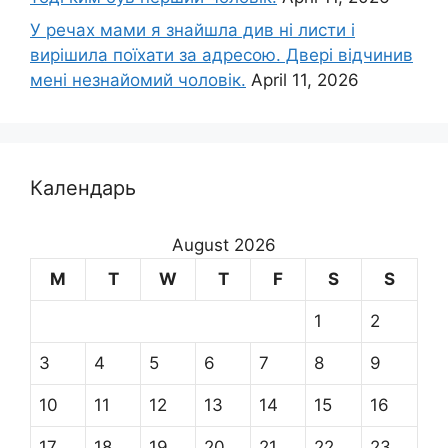
У речах мами я знайшла див ні листи і
вирішила поїхати за адресою. Двері відчинив
мені незнайомий чоловік.
April 11, 2026
Календарь
August 2026
M
T
W
T
F
S
S
1
2
3
4
5
6
7
8
9
10
11
12
13
14
15
16
17
18
19
20
21
22
23