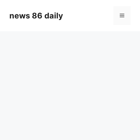
Skip
to
news 86 daily
Menu
content