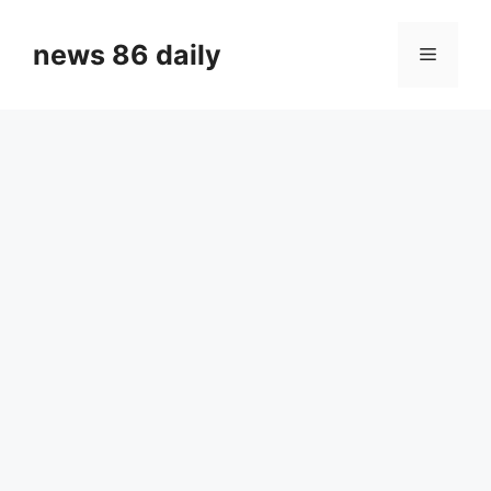
Skip
to
news 86 daily
Menu
content