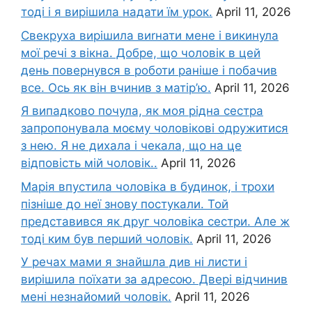
тоді і я вирішила надати їм урок.
April 11, 2026
Свекруха вирішила виrнати мене і викинула
мої речі з вікна. Добре, що чоловік в цей
день повернувся в роботи раніше і побачив
все. Ось як він вчинив з матір’ю.
April 11, 2026
Я випадково почула, як моя рідна сестра
запропонувала моєму чоловікові одружитися
з нею. Я не дихала і чекала, що на це
відповість мій чоловік..
April 11, 2026
Марія впустила чоловіка в будинок, і трохи
пізніше до неї знову постукали. Той
представився як друг чоловіка сестри. Але ж
тоді ким був перший чоловік.
April 11, 2026
У речах мами я знайшла див ні листи і
вирішила поїхати за адресою. Двері відчинив
мені незнайомий чоловік.
April 11, 2026