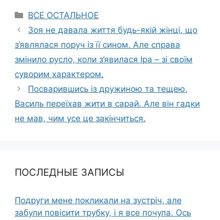
Categories
ВСЕ ОСТАЛЬНОЕ
Зоя не давала життя будь-якій жінці, що
з’являлася поруч із її сином. Але справа
змінило русло, коли з’явилася Іра – зі своїм
суворим характером.
Посварившись із дружиною та тещею,
Василь переїхав жити в сарай. Але він гадки
не мав, чим усе це закінчиться.
ПОСЛЕДНЫЕ ЗАПИСЫ
Подруги мене покликали на зустріч, але
забули повісити трубку, і я все почула. Ось