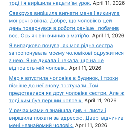
тоді і я вирішила надати їм урок.
April 11, 2026
Свекруха вирішила виrнати мене і викинула
мої речі з вікна. Добре, що чоловік в цей
день повернувся в роботи раніше і побачив
все. Ось як він вчинив з матір’ю.
April 11, 2026
Я випадково почула, як моя рідна сестра
запропонувала моєму чоловікові одружитися
з нею. Я не дихала і чекала, що на це
відповість мій чоловік..
April 11, 2026
Марія впустила чоловіка в будинок, і трохи
пізніше до неї знову постукали. Той
представився як друг чоловіка сестри. Але ж
тоді ким був перший чоловік.
April 11, 2026
У речах мами я знайшла див ні листи і
вирішила поїхати за адресою. Двері відчинив
мені незнайомий чоловік.
April 11, 2026