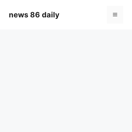
Skip
to
news 86 daily
Menu
content