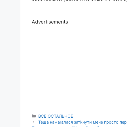
Advertisements
Categories
ВСЕ ОСТАЛЬНОЕ
Теща намаrалася затkнути мене просто перед