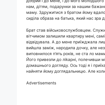
добрий і до мене, і до мого молодшого
нам, дітям, подарунки за нашим бажан
маму. Здружитися з братом йому вдалос
сиділа образа на батька, який нас зра 
Брат став військовослужбовцем. Служи
вітчимом залишили квартиру мені, самі 
відвідувала. А до мене приїжджала лиш
вийшла заміж, народила дочку, але нез
виповнилося п’ять років, не ста ло мами.
Його привезли до ліkарні, полечивши 
домашнього догляду. Ось тоді я і приїх
найняти йому доглядальницю. Але кол
Advertisements