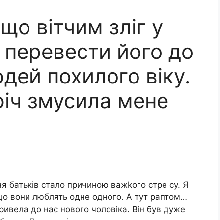
що вітчим зліг у
 перевести його до
дей похилого віку.
річ змусила мене
ня батьків стало причиною важkого стре су. Я
 що вони люблять одне одного. А тут раптом…
ривела до нас нового чоловіка. Він був дуже