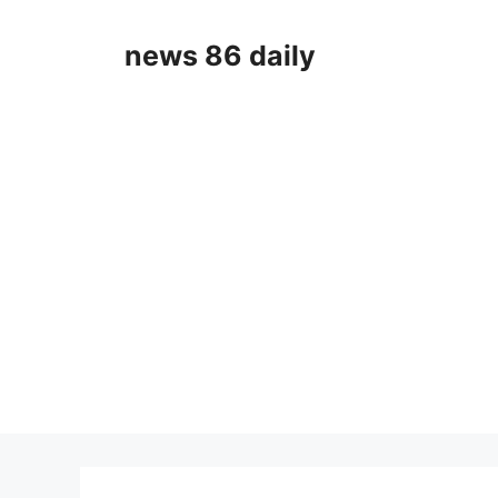
Skip
to
news 86 daily
content