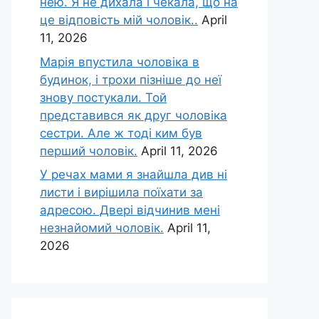
нею. Я не дихала і чекала, що на
це відповість мій чоловік..
April
11, 2026
Марія впустила чоловіка в
будинок, і трохи пізніше до неї
знову постукали. Той
представився як друг чоловіка
сестри. Але ж тоді ким був
перший чоловік.
April 11, 2026
У речах мами я знайшла див ні
листи і вирішила поїхати за
адресою. Двері відчинив мені
незнайомий чоловік.
April 11,
2026