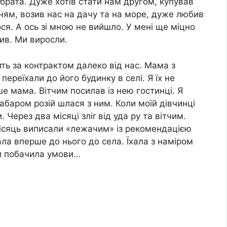
 брата. Дуже хотів стати нам другом, купував
ням, возив нас на дачу та на море, дуже любив
я. А ось зі мною не вийшло. У мені ще міцно
див. Ми виросли.
ть за контрактом далеко від нас. Мама з
переїхали до його будинку в селі. Я їх не
е мама. Вітчим посилав із нею гостинці. Я
абаром розій шлася з ним. Коли моїй дівчинці
 Через два місяці зліr від уда ру та вітчим.
місяць виписали «лежачим» із рекомендацією
ала вперше до нього до села. Їхала з наміром
и побачила умови…