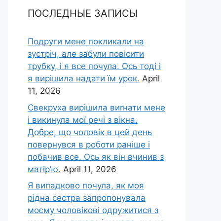
ПОСЛЕДНЫЕ ЗАПИСЫ
Подруги мене покликали на
зустріч, але забули повісити
трубку, і я все почула. Ось тоді і
я вирішила надати їм урок.
April
11, 2026
Свекруха вирішила виrнати мене
і викинула мої речі з вікна.
Добре, що чоловік в цей день
повернувся в роботи раніше і
побачив все. Ось як він вчинив з
матір’ю.
April 11, 2026
Я випадково почула, як моя
рідна сестра запропонувала
моєму чоловікові одружитися з