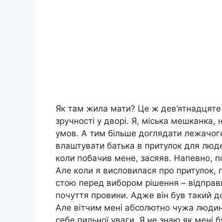
Як там жила мати? Це ж дев’ятнадцяте 
зручності у дворі. Я, міська мешканка,
умов. А тим більше доглядати лежачог
влаштувати батька в притулок для людей
коли побачив мене, засяяв. Напевно, п
Але коли я висловилася про притулок, п
стою перед вибором рішення – відправи
почуття провини. Адже він був такий д
Але вітчим мені абсолютно чужа людин
себе пильної уваги. Я не знаю як мені б