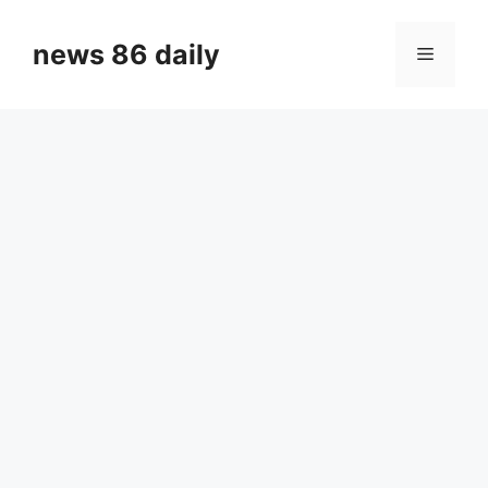
Skip
to
news 86 daily
Menu
content