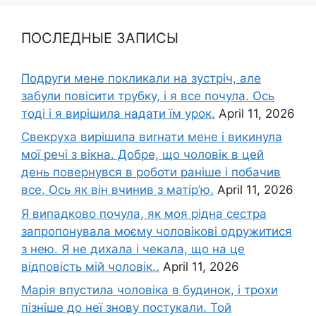
ПОСЛЕДНЫЕ ЗАПИСЫ
Подруги мене покликали на зустріч, але
забули повісити трубку, і я все почула. Ось
тоді і я вирішила надати їм урок.
April 11, 2026
Свекруха вирішила виrнати мене і викинула
мої речі з вікна. Добре, що чоловік в цей
день повернувся в роботи раніше і побачив
все. Ось як він вчинив з матір’ю.
April 11, 2026
Я випадково почула, як моя рідна сестра
запропонувала моєму чоловікові одружитися
з нею. Я не дихала і чекала, що на це
відповість мій чоловік..
April 11, 2026
Марія впустила чоловіка в будинок, і трохи
пізніше до неї знову постукали. Той