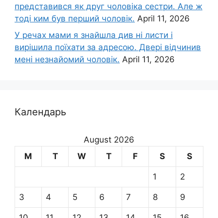
представився як друг чоловіка сестри. Але ж
тоді ким був перший чоловік.
April 11, 2026
У речах мами я знайшла див ні листи і
вирішила поїхати за адресою. Двері відчинив
мені незнайомий чоловік.
April 11, 2026
Календарь
August 2026
M
T
W
T
F
S
S
1
2
3
4
5
6
7
8
9
10
11
12
13
14
15
16