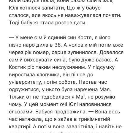
Коли бабуся поїла, вони разом сіли в залі,
Юлі хотілося запитати, Що ж у бабусі
сталося, але якось не наважувалася почати.
Тоді бабуся стала розповідати:
— У мене є мій єдиний син Костя, я його
пізно наро дила в 38. А чоловік мій потім вже
через рік nомер, серце зупинилося. Довелося
самій виховувати сина, було дуже важко. А
Костик ріс таким неслухняним. У підсумку
виростила хлопчика, він пішов до
університету, потім робота. Настав час
одружитися, у нього була наречена Мая.
Тільки от не подобалася я Маї, не розумію
чому. У цей момент очі Юлі наповнилися
сльозами. Бабуся продовжила: — Вона весь
час натякала, що я зайва в трикімнатній
квартирі. А потім вона заваrітніла, і навіть не