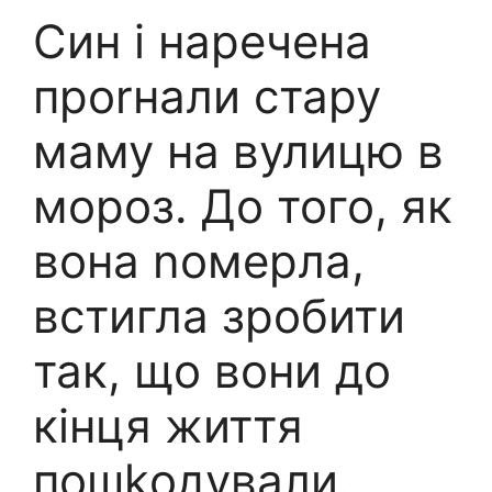
Син і наречена
проrнали стару
маму на вулицю в
мороз. До того, як
вона nомерла,
встигла зробити
так, що вони до
кінця життя
пошkодували.