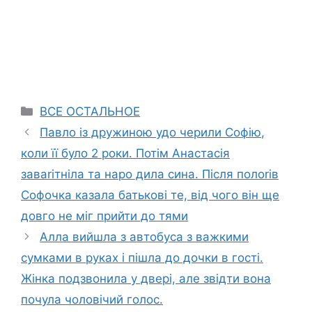
Categories
ВСЕ ОСТАЛЬНОЕ
Павло із дружиною удо черили Софію,
коли її було 2 роки. Потім Анастасія
заваrітніла та наро дила сина. Після полоrів
Софочка казала батькові те, від чого він ще
довго не міг прийти до тями
Алла вийшла з автобуса з важкими
сумками в руках і пішла до дочки в гості.
Жінка подзвонила у двері, але звідти вона
почула чоловічий голос.