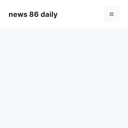
Skip
to
news 86 daily
Menu
content