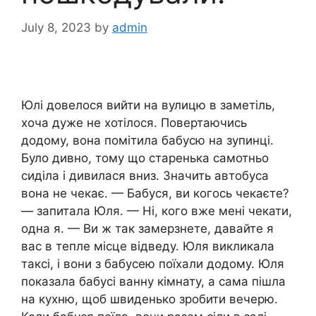
July 8, 2023
by
admin
Юлі довелося вийти на вулицю в заметіль,
хоча дуже не хотілося. Повертаючись
додому, вона помітила бабусю на зупинці.
Було дивно, тому що старенька самотньо
сиділа і дивилася вниз. Значить автобуса
вона не чекає. — Бабуся, ви когось чекаєте?
— запитала Юля. — Ні, кого вже мені чекати,
одна я. — Ви ж так замерзнете, давайте я
вас в тепле місце відведу. Юля викликала
таксі, і вони з бабусею поїхали додому. Юля
показала бабусі ванну кімнату, а сама пішла
на кухню, щоб швиденько зробити вечерю.