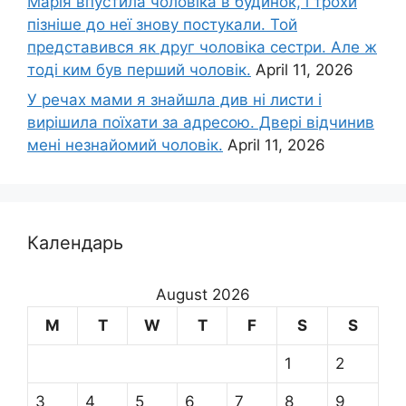
Марія впустила чоловіка в будинок, і трохи
пізніше до неї знову постукали. Той
представився як друг чоловіка сестри. Але ж
тоді ким був перший чоловік.
April 11, 2026
У речах мами я знайшла див ні листи і
вирішила поїхати за адресою. Двері відчинив
мені незнайомий чоловік.
April 11, 2026
Календарь
August 2026
M
T
W
T
F
S
S
1
2
3
4
5
6
7
8
9