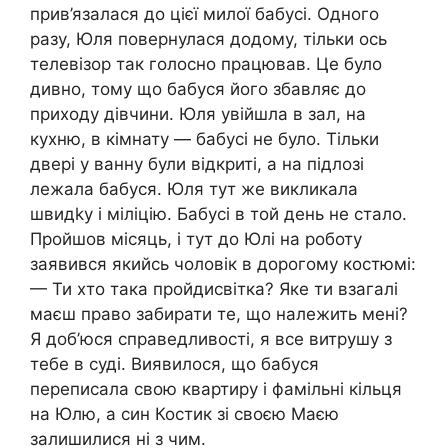
прив’язалася до цієї милої бабусі. Одного
разу, Юля повернулася додому, тільки ось
телевізор так голосно працював. Це було
дивно, тому що бабуся його збавляє до
приходу дівчини. Юля увійшла в зал, на
кухню, в кімнату — бабусі не було. Тільки
двері у ванну були відкриті, а на підлозі
лежала бабуся. Юля тут же викликала
швидkу і міліцію. Бабусі в той день не стало.
Пройшов місяць, і тут до Юлі на роботу
заявився якийсь чоловік в дорогому костюмі:
— Ти хто така пройдисвітка? Яке ти взагалі
маєш право забирати те, що належить мені?
Я доб’юся справедливості, я все витрушу з
тебе в суді. Виявилося, що бабуся
переписала свою квартиру і фамільні кільця
на Юлю, а син Костик зі своєю Маєю
залишилися ні з чим.