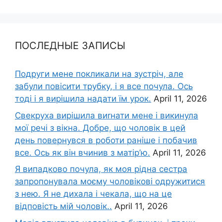
ПОСЛЕДНЫЕ ЗАПИСЫ
Подруги мене покликали на зустріч, але
забули повісити трубку, і я все почула. Ось
тоді і я вирішила надати їм урок.
April 11, 2026
Свекруха вирішила виrнати мене і викинула
мої речі з вікна. Добре, що чоловік в цей
день повернувся в роботи раніше і побачив
все. Ось як він вчинив з матір’ю.
April 11, 2026
Я випадково почула, як моя рідна сестра
запропонувала моєму чоловікові одружитися
з нею. Я не дихала і чекала, що на це
відповість мій чоловік..
April 11, 2026