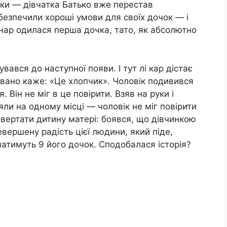
нюки — дівчатка Батько вже перестав
езпечили хороші умови для своїх дочок — і
 нар одилася перша дочка, тато, як абсолютно
увався до наступної появи. І тут лі кар дістає
вовано каже: «Це хлопчик». Чоловік подивився
 Він не міг в це повірити. Взяв на руки і
няли на одному місці — чоловік не міг повірити
овертати дитину матері: боявся, що дівчинкою
ершену радість цієї людини, який піде,
чатимуть 9 його дочок. Сподобалася історія?