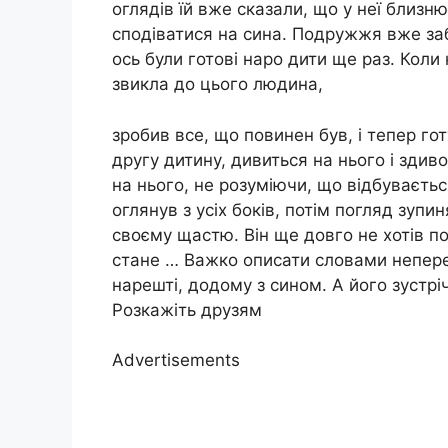
оглядів їй вже сказали, що у неї близ
сподіватися на сина. Подружжя вже заб
ось були готові наро дити ще раз. Коли
звикла до цього людина,
зробив все, що повинен був, і тепер гот
другу дитину, дивиться на нього і зди
на нього, не розуміючи, що відбувається.
оглянув з усіх боків, потім погляд зупи
своєму щастю. Він ще довго не хотів п
стане … Важко описати словами неперев
нарешті, додому з сином. А його зустрі
Розкажіть друзям
Advertisements