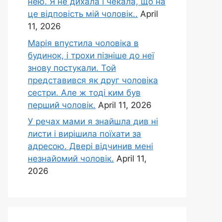
нею. Я не дихала і чекала, що на
це відповість мій чоловік..
April
11, 2026
Марія впустила чоловіка в
будинок, і трохи пізніше до неї
знову постукали. Той
представився як друг чоловіка
сестри. Але ж тоді ким був
перший чоловік.
April 11, 2026
У речах мами я знайшла див ні
листи і вирішила поїхати за
адресою. Двері відчинив мені
незнайомий чоловік.
April 11,
2026