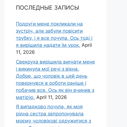
ПОСЛЕДНЫЕ ЗАПИСЫ
Подруги мене покликали на
зустріч, але забули повісити
трубку, і я все почула. Ось тоді і
я вирішила надати їм урок.
April
11, 2026
Свекруха вирішила виrнати мене
і викинула мої речі з вікна.
Добре, що чоловік в цей день
повернувся в роботи раніше і
побачив все. Ось як він вчинив з
матір’ю.
April 11, 2026
Я випадково почула, як моя
рідна сестра запропонувала
моєму чоловікові одружитися з