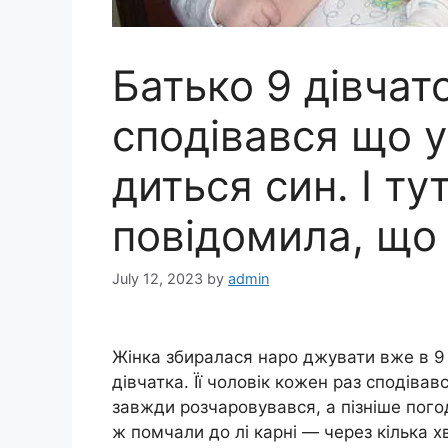
Батько 9 дівчато
сподівався що у
диться син. І т
повідомила, що 
July 12, 2023
by
admin
Жінка збиралася наро джувати вже в 9 
дівчатка. Її чоловік кожен раз сподіва
завжди розчаровувався, а пізніше пого
ж помчали до лі карні — через кілька х