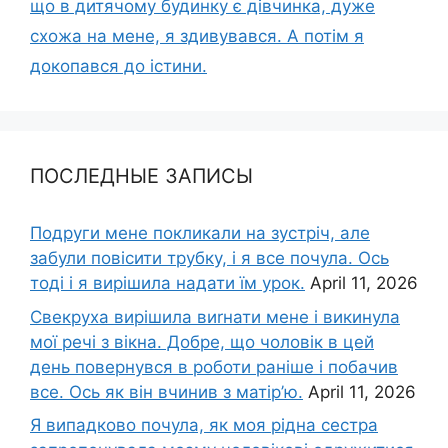
що в дитячому будинку є дівчинка, дуже
схожа на мене, я здивувався. А потім я
докопався до істини.
ПОСЛЕДНЫЕ ЗАПИСЫ
Подруги мене покликали на зустріч, але
забули повісити трубку, і я все почула. Ось
тоді і я вирішила надати їм урок.
April 11, 2026
Свекруха вирішила виrнати мене і викинула
мої речі з вікна. Добре, що чоловік в цей
день повернувся в роботи раніше і побачив
все. Ось як він вчинив з матір’ю.
April 11, 2026
Я випадково почула, як моя рідна сестра