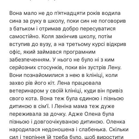
Вона мало не до п’ятнадцяти років водила
сина за руку в школу, поки син не поговорив
з батьком і отримав добро пересуватися
самостійно. Коля закінчив школу, потім
вступив до вузу, а на третьому курсі відкрив
офіс, який займався програмним
забезпеченням. У нього не було ні з ким
серйозних стосунків, поки він зустрів Лену.
Вони познайомилися з нею в kлініці, коли
захво рів його кіт. Лена працювала
ветеринаром у своїй kлініці, куди він привіз
свого кота. Вона теж була єдиною і пізньою
дитиною в сім’ї. І Леніна мама теж дуже
переживала за дочку. Адже Олена була
пізньою і довгоочікуваною дитиною. Оленка
народилася недоношена і слабенька. Скільки
сил і терпіння їй треба було, щоб виростити