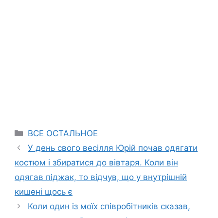
Categories
ВСЕ ОСТАЛЬНОЕ
У день свого весілля Юрій почав одягати
костюм і збиратися до вівтаря. Коли він
одягав піджак, то відчув, що у внутрішній
кишені щось є
Коли один із моїх співробітників сказав,