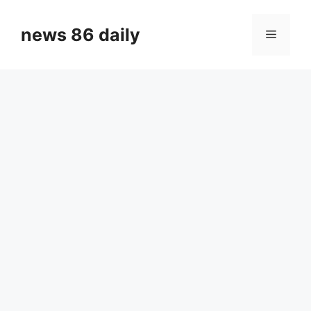
Skip
to
news 86 daily
Menu
content