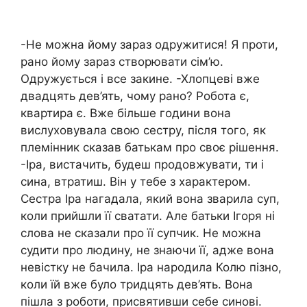
-Не можна йому зараз одружитися! Я проти,
рано йому зараз створювати сім’ю.
Одружується і все закине. -Хлопцеві вже
двадцять дев’ять, чому рано? Робота є,
квартира є. Вже більше години вона
вислуховувала свою сестру, після того, як
племінник сказав батькам про своє рішення.
-Іра, вистачить, будеш продовжувати, ти і
сина, втратиш. Він у тебе з характером.
Сестра Іра нагадала, який вона зварила суп,
коли прийшли її сватати. Але батьки Ігоря ні
слова не сказали про її супчик. Не можна
судити про людину, не знаючи її, адже вона
невістку не бачила. Іра народила Колю пізно,
коли їй вже було тридцять дев’ять. Вона
пішла з роботи, присвятивши себе синові.