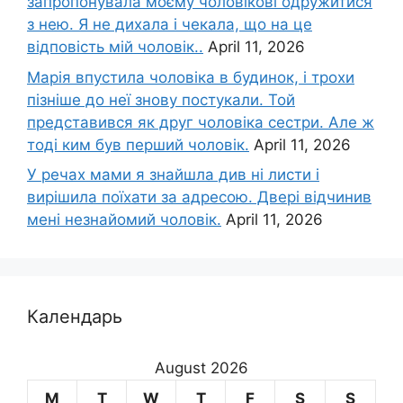
запропонувала моєму чоловікові одружитися
з нею. Я не дихала і чекала, що на це
відповість мій чоловік..
April 11, 2026
Марія впустила чоловіка в будинок, і трохи
пізніше до неї знову постукали. Той
представився як друг чоловіка сестри. Але ж
тоді ким був перший чоловік.
April 11, 2026
У речах мами я знайшла див ні листи і
вирішила поїхати за адресою. Двері відчинив
мені незнайомий чоловік.
April 11, 2026
Календарь
August 2026
M
T
W
T
F
S
S