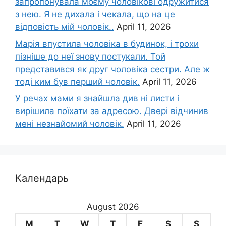
запропонувала моєму чоловікові одружитися
з нею. Я не дихала і чекала, що на це
відповість мій чоловік..
April 11, 2026
Марія впустила чоловіка в будинок, і трохи
пізніше до неї знову постукали. Той
представився як друг чоловіка сестри. Але ж
тоді ким був перший чоловік.
April 11, 2026
У речах мами я знайшла див ні листи і
вирішила поїхати за адресою. Двері відчинив
мені незнайомий чоловік.
April 11, 2026
Календарь
August 2026
M
T
W
T
F
S
S