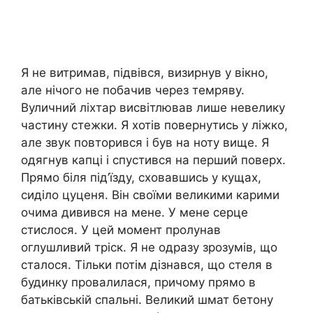
Я не витримав, підвівся, визирнув у вікно,
але нічого не побачив через темряву.
Вуличний ліхтар висвітлював лише невелику
частину стежки. Я хотів повернутись у ліжко,
але звук повторився і був на ноту вище. Я
одягнув капці і спустився на перший поверх.
Прямо біля під’їзду, сховавшись у кущах,
сиділо цуценя. Він своїми великими карими
очима дивився на мене. У мене серце
стислося. У цей момент пролунав
оглушливий тріск. Я не одразу зрозумів, що
сталося. Тільки потім дізнався, що стеля в
будинку провалилася, причому прямо в
батьківській спальні. Великий шмат бетону