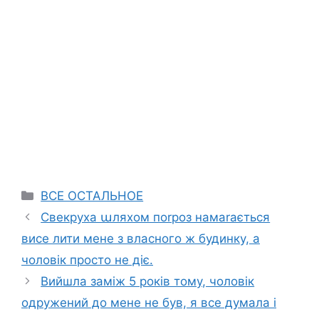
Categories
ВСЕ ОСТАЛЬНОЕ
Свекруха աляхом поrроз намаrається
висе лити мене з власного ж будинку, а
чоловік просто не діє.
Вийшла заміж 5 років тому, чоловік
одружений до мене не був, я все думала і