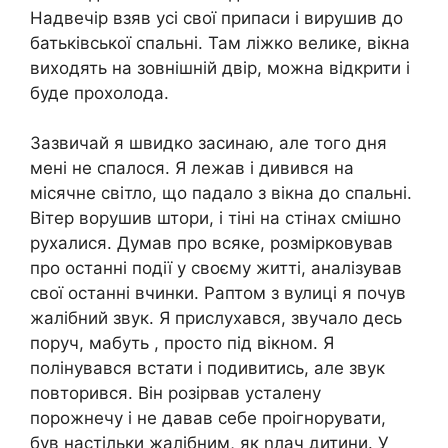
Надвечір взяв усі свої припаси і вирушив до
батьківської спальні. Там ліжко велике, вікна
виходять на зовнішній двір, можна відкрити і
буде прохолода.
Зазвичай я швидко засинаю, але того дня
мені не спалося. Я лежав і дивився на
місячне світло, що падало з вікна до спальні.
Вітер ворушив штори, і тіні на стінах смішно
рухалися. Думав про всяке, розмірковував
про останні події у своєму житті, аналізував
свої останні вчинки. Раптом з вулиці я почув
жалібний звук. Я прислухався, звучало десь
поруч, мабуть , просто під вікном. Я
полінувався встати і подивитись, але звук
повторився. Він розірвав усталену
порожнечу і не давав себе проігнорувати,
був настільки жалібним, як nлач дитини. У