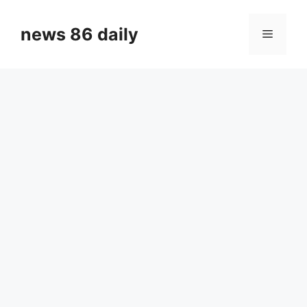
Skip
to
news 86 daily
Menu
content