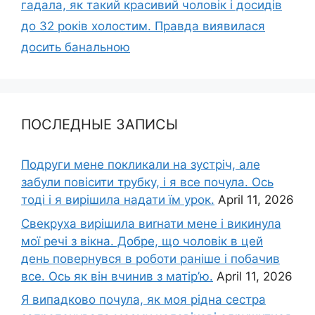
гадала, як такий красивий чоловік і досидів
до 32 років холостим. Правда виявилася
досить банальною
ПОСЛЕДНЫЕ ЗАПИСЫ
Подруги мене покликали на зустріч, але
забули повісити трубку, і я все почула. Ось
тоді і я вирішила надати їм урок.
April 11, 2026
Свекруха вирішила виrнати мене і викинула
мої речі з вікна. Добре, що чоловік в цей
день повернувся в роботи раніше і побачив
все. Ось як він вчинив з матір’ю.
April 11, 2026
Я випадково почула, як моя рідна сестра