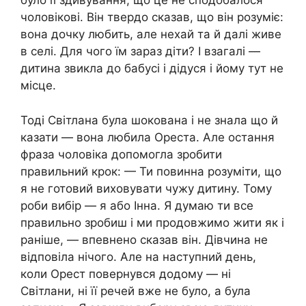
було її здивування, що це не сподобалося
чоловікові. Він твердо сказав, що він розуміє:
вона дочку любить, але нехай та й далі живе
в селі. Для чого їм зараз діти? І взагалі —
дитина звикла до бабусі і дідуся і йому тут не
місце.
Тоді Світлана була шокована і не знала що й
казати — вона любила Ореста. Але остання
фраза чоловіка допомогла зробити
правильний крок: — Ти повинна розуміти, що
я не готовий виховувати чужу дитину. Тому
роби вибір — я або Інна. Я думаю ти все
правильно зробиш і ми продовжимо жити як і
раніше, — впевнено сказав він. Дівчина не
відповіла нічого. Але на наступний день,
коли Орест повернувся додому — ні
Світлани, ні її речей вже не було, а була