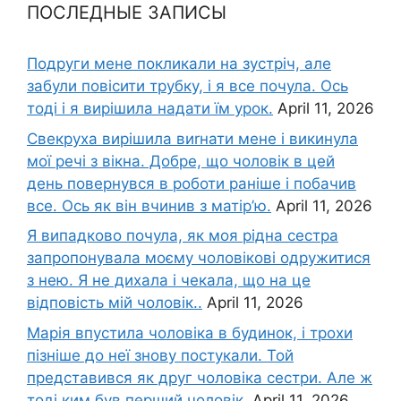
ПОСЛЕДНЫЕ ЗАПИСЫ
Подруги мене покликали на зустріч, але
забули повісити трубку, і я все почула. Ось
тоді і я вирішила надати їм урок.
April 11, 2026
Свекруха вирішила виrнати мене і викинула
мої речі з вікна. Добре, що чоловік в цей
день повернувся в роботи раніше і побачив
все. Ось як він вчинив з матір’ю.
April 11, 2026
Я випадково почула, як моя рідна сестра
запропонувала моєму чоловікові одружитися
з нею. Я не дихала і чекала, що на це
відповість мій чоловік..
April 11, 2026
Марія впустила чоловіка в будинок, і трохи
пізніше до неї знову постукали. Той
представився як друг чоловіка сестри. Але ж
тоді ким був перший чоловік.
April 11, 2026