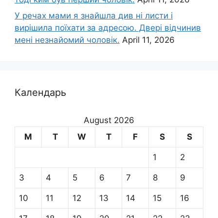
У речах мами я знайшла див ні листи і
вирішила поїхати за адресою. Двері відчинив
мені незнайомий чоловік.
April 11, 2026
Календарь
August 2026
M
T
W
T
F
S
S
1
2
3
4
5
6
7
8
9
10
11
12
13
14
15
16