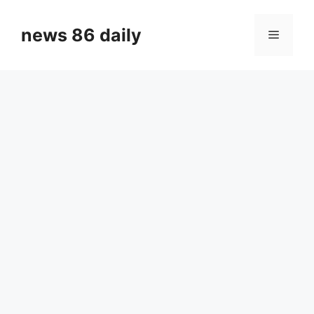
Skip
to
news 86 daily
Menu
content