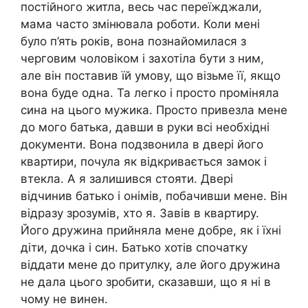
постійного житла, весь час переїжджали,
мама часто змінювала роботи. Коли мені
було п’ять років, вона познайомилася з
черговим чоловіком і захотіла бути з ним,
але він поставив їй умову, що візьме її, якщо
вона буде одна. Та легко і просто проміняла
сина на цього мужика. Просто привезла мене
до мого батька, давши в руки всі необхідні
документи. Вона подзвонила в двері його
квартири, почула як відкривається замок і
втекла. А я залишився стояти. Двері
відчинив батько і онімів, побачивши мене. Він
відразу зрозумів, хто я. Завів в квартиру.
Його дружина прийняла мене добре, як і їхні
діти, дочка і син. Батько хотів спочатку
віддати мене до притулку, але його дружина
не дала цього зробити, сказавши, що я ні в
чому не винен.