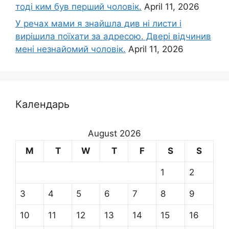
тоді ким був перший чоловік.
April 11, 2026
У речах мами я знайшла див ні листи і
вирішила поїхати за адресою. Двері відчинив
мені незнайомий чоловік.
April 11, 2026
Календарь
August 2026
M
T
W
T
F
S
S
1
2
3
4
5
6
7
8
9
10
11
12
13
14
15
16