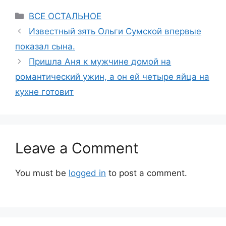
Categories
ВСЕ ОСТАЛЬНОЕ
Известный зять Ольги Сумской впервые
показал сына.
Пришла Аня к мужчине домой на
романтический ужин, а он ей четыре яйца на
кухне готовит
Leave a Comment
You must be
logged in
to post a comment.