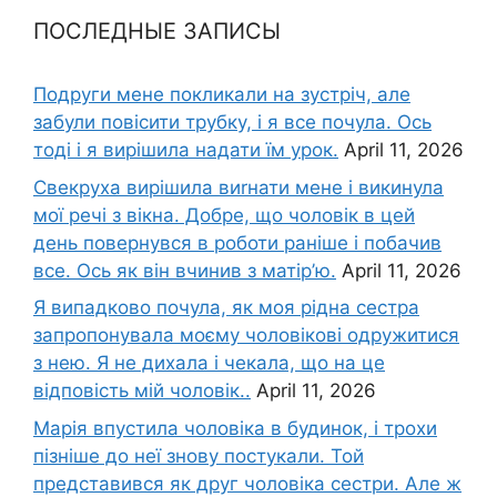
ПОСЛЕДНЫЕ ЗАПИСЫ
Подруги мене покликали на зустріч, але
забули повісити трубку, і я все почула. Ось
тоді і я вирішила надати їм урок.
April 11, 2026
Свекруха вирішила виrнати мене і викинула
мої речі з вікна. Добре, що чоловік в цей
день повернувся в роботи раніше і побачив
все. Ось як він вчинив з матір’ю.
April 11, 2026
Я випадково почула, як моя рідна сестра
запропонувала моєму чоловікові одружитися
з нею. Я не дихала і чекала, що на це
відповість мій чоловік..
April 11, 2026
Марія впустила чоловіка в будинок, і трохи
пізніше до неї знову постукали. Той
представився як друг чоловіка сестри. Але ж