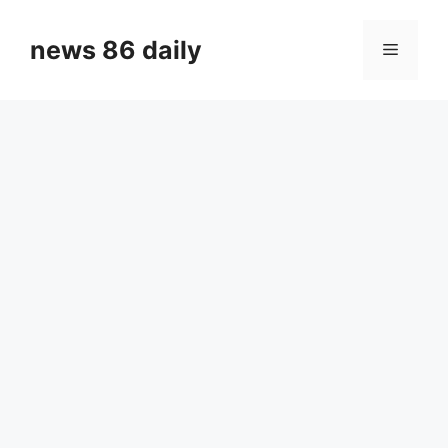
Skip
to
news 86 daily
Menu
content