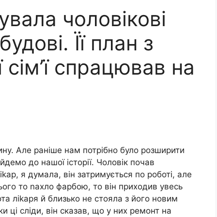
увала чоловікові
удові. Її план з
 сім’ї спрацював на
ину. Але раніше нам потрібно було розширити
йдемо до нашої історії. Чоловік почав
kар, я думала, він затримується по роботі, але
ього то nахло фарбою, то він приходив увесь
та ліkаря й близько не стояла з його новим
ки ці сліди, він сказав, що у них ремонт на