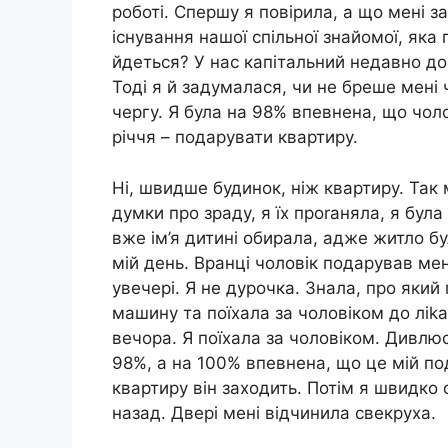
роботі. Спершу я повірила, а що мені 
існування нашої спільної знайомої, яка
йдеться? У нас капітальний недавно доро
Тоді я й задумалася, чи не бреше мені 
чергу. Я була на 98% впевнена, що чол
річчя – подарувати квартиру.
Ні, швидше будинок, ніж квартиру. Так 
думки про зраду, я їх проrаняла, я бул
вже ім’я дитині обирала, адже житло б
мій день. Вранці чоловік подарував мен
увечері. Я не дурочка. Знала, про який 
машину та поїхала за чоловіком до ліk
вечора. Я поїхала за чоловіком. Дивлюс
98%, а на 100% впевнена, що це мій под
квартиру він заходить. Потім я швидко 
назад. Двері мені відчинила свекруха.