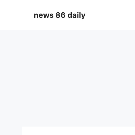
Skip
to
news 86 daily
content