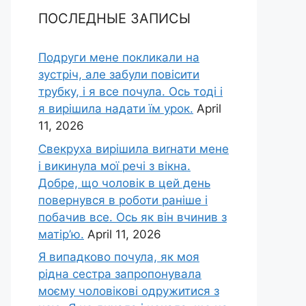
ПОСЛЕДНЫЕ ЗАПИСЫ
Подруги мене покликали на
зустріч, але забули повісити
трубку, і я все почула. Ось тоді і
я вирішила надати їм урок.
April
11, 2026
Свекруха вирішила виrнати мене
і викинула мої речі з вікна.
Добре, що чоловік в цей день
повернувся в роботи раніше і
побачив все. Ось як він вчинив з
матір’ю.
April 11, 2026
Я випадково почула, як моя
рідна сестра запропонувала
моєму чоловікові одружитися з