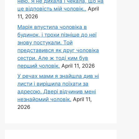
нею. Я не дихала і чекала, що на
це відповість мій чоловік..
April
11, 2026
Марія впустила чоловіка в
будинок, і трохи пізніше до неї
знову постукали. Той
представився як друг чоловіка
сестри. Але ж тоді ким був
перший чоловік.
April 11, 2026
У речах мами я знайшла див ні
листи і вирішила поїхати за
адресою. Двері відчинив мені
незнайомий чоловік.
April 11,
2026