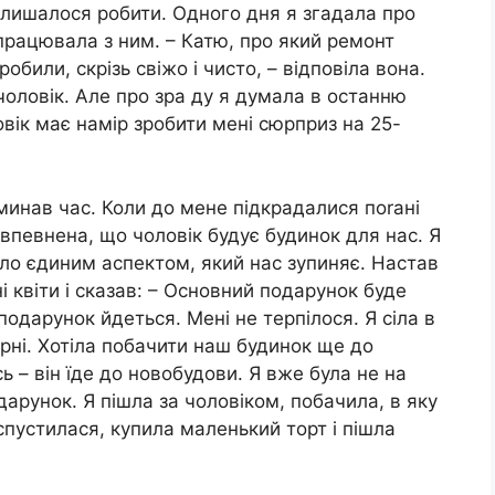
залишалося робити. Одного дня я згадала про
 працювала з ним. – Катю, про який ремонт
били, скрізь свіжо і чисто, – відповіла вона.
чоловік. Але про зра ду я думала в останню
овік має намір зробити мені сюрприз на 25-
минав час. Коли до мене підкрадалися поrані
а впевнена, що чоловік будує будинок для нас. Я
уло єдиним аспектом, який нас зупиняє. Настав
і квіти і сказав: – Основний подарунок буде
подарунок йдеться. Мені не терпілося. Я сіла в
арні. Хотіла побачити наш будинок ще до
ь – він їде до новобудови. Я вже була не на
арунок. Я пішла за чоловіком, побачила, в яку
спустилася, купила маленький торт і пішла