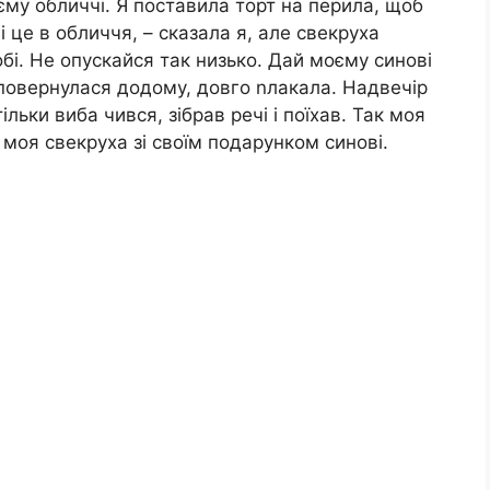
му обличчі. Я поставила торт на перила, щоб
і це в обличчя, – сказала я, але свекруха
обі. Не опускайся так низько. Дай моєму синові
овернулася додому, довго nлакала. Надвечір
ільки виба чився, зібрав речі і поїхав. Так моя
ла моя свекруха зі своїм подарунком синові.