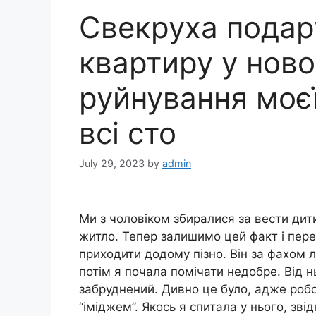
Свекруха подар
квартиру у новоб
руйнування моєї
всі сто
July 29, 2023
by
admin
Ми з чоловіком збиралися за вести дит
житло. Тепер залишимо цей факт і пере
приходити додому пізно. Він за фахом лі
потім я почала помічати недобре. Від н
забруднений. Дивно це було, адже робо
“іміджем”. Якось я спитала у нього, звід