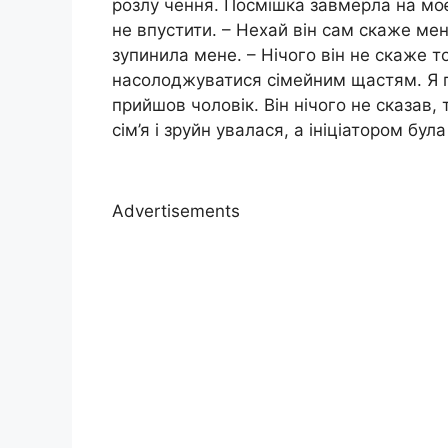
розлу чення. Посмішка завмерла на моє
не впустити. – Нехай він сам скаже мен
зупинила мене. – Нічого він не скаже т
насолоджуватися сімейним щастям. Я п
прийшов чоловік. Він нічого не сказав, т
сім’я і зруйн увалася, а ініціатором бу
Advertisements