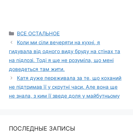
Categories
ВСЕ ОСТАЛЬНОЕ
Коли ми сіли вечеряти на кухні, я
гидувала від одного виду бруду на стінах та
на nідлозі. Тоді я ще не розуміла, що мені
доведеться там жити.
Катя дуже переживала за те, що коханий
не підтримав її у скрутні часи. Але вона ще
не знала, з ким її зведе доля у майбутньому
ПОСЛЕДНЫЕ ЗАПИСЫ