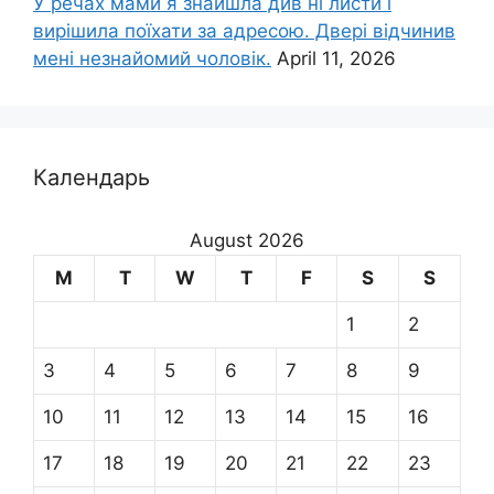
У речах мами я знайшла див ні листи і
вирішила поїхати за адресою. Двері відчинив
мені незнайомий чоловік.
April 11, 2026
Календарь
August 2026
M
T
W
T
F
S
S
1
2
3
4
5
6
7
8
9
10
11
12
13
14
15
16
17
18
19
20
21
22
23