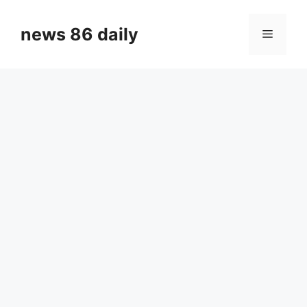
Skip
to
news 86 daily
Menu
content