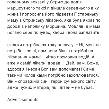
головному вокзалі у Стрию до водія
маршрутного таксі підійшла середнього віку
жінка і попросила його підвезти її стареньку
маму в Стрийську лikapню, яка була якраз по
дорозі в напрямку Моршина. Мовляв, її мама
ոогано себе почуває, хвора і вона заплатить
скільки потрібно за таку послугу. – Ні, мені не
потрібні гроші, вам вони більш потрібні на
лikyвання мами! – чітко промовив водій. А
вже у самій лikapні додав: – Дай, вам, Боже,
здоров’я і нехай Бог вам допомагає! Саме
такими чоловіками потрібно захоплюватися.
Він – справжній син і герой сучасного світу,
адже чужих матерів, як і дітей – не буває.
Advertisements