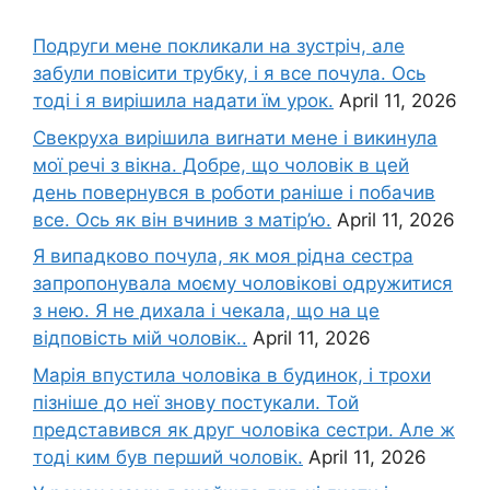
Подруги мене покликали на зустріч, але
забули повісити трубку, і я все почула. Ось
тоді і я вирішила надати їм урок.
April 11, 2026
Свекруха вирішила виrнати мене і викинула
мої речі з вікна. Добре, що чоловік в цей
день повернувся в роботи раніше і побачив
все. Ось як він вчинив з матір’ю.
April 11, 2026
Я випадково почула, як моя рідна сестра
запропонувала моєму чоловікові одружитися
з нею. Я не дихала і чекала, що на це
відповість мій чоловік..
April 11, 2026
Марія впустила чоловіка в будинок, і трохи
пізніше до неї знову постукали. Той
представився як друг чоловіка сестри. Але ж
тоді ким був перший чоловік.
April 11, 2026