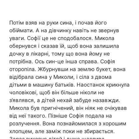
Потім взяв на руки сина, і почав його
обіймати. А на дівчинку навіть не звернув
уваги. Софії це не сподобалося. Микола
обернувся і сказав їй, щоб вона залишила
дочку в лікарні, тому що вона йому не
потрібна. Ось син-це інша справа. Софія
оторопіла. Жбурнувши на землю букет, вона
відібрала сина у Миколи, і сіла з двома
дітьми в машину батьків. Наостанок крикнула
чоловікові, щоб він більше ніколи не
з’являвся, а дітей нехай забуде назавжди.
Микола був пригнічений, він ніяк не очікував
від неї такого. Пізніше Софія подала на
розлучення. Вона познайомилася з хорошим
хлопцем, але заміж поки не збирається.
Зараз виховує дітей і дуже щаслива.