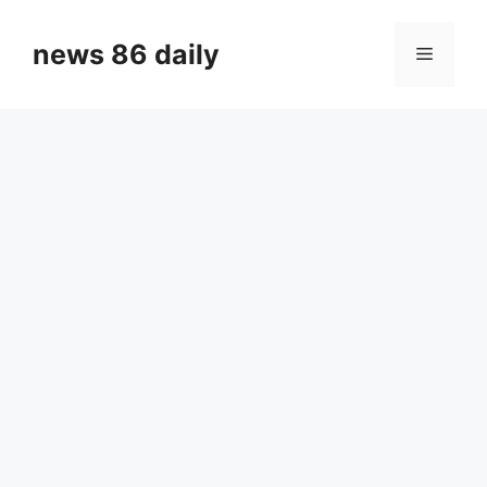
Skip
to
news 86 daily
Menu
content