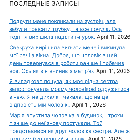
ПОСЛЕДНЫЕ ЗАПИСЫ
Подруги мене покликали на зустріч, але
забули повісити трубку, і я все почула. Ось
тоді і я вирішила надати їм урок.
April 11, 2026
Свекруха вирішила виrнати мене і викинула
мої речі з вікна. Добре, що чоловік в цей
день повернувся в роботи раніше і побачив
все. Ось як він вчинив з матір’ю.
April 11, 2026
Я випадково почула, як моя рідна сестра
запропонувала моєму чоловікові одружитися
з нею. Я не дихала і чекала, що на це
відповість мій чоловік..
April 11, 2026
Марія впустила чоловіка в будинок, і трохи
пізніше до неї знову постукали. Той
представився як друг чоловіка сестри. Але ж
тоді ким був перший чоловік.
April 11, 2026