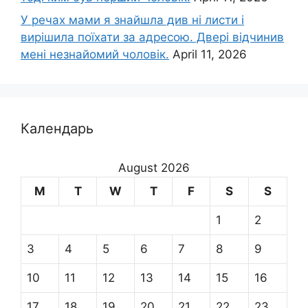
У речах мами я знайшла див ні листи і
вирішила поїхати за адресою. Двері відчинив
мені незнайомий чоловік.
April 11, 2026
Календарь
August 2026
M
T
W
T
F
S
S
1
2
3
4
5
6
7
8
9
10
11
12
13
14
15
16
17
18
19
20
21
22
23