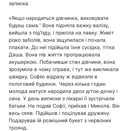
записка.
«Якщо народиться дівчинка, виховувати
будеш сама.” Вона підняла важку валізу,
вийшла з під’їзду, і присіла на лавку. Живіт
різко заболів, вона зіщулилася і почала
плакати. До неї підійшла їхня сусідка, тітка
Даша. Вона пів життя пропрацювала
акушеркою. Побачивши стан дівчини, вона
зрозуміла в чому справа, і тут же викликала
швидку. Софію відразу ж відвезли в
пологовий будинок. Через кілька годин
молода матуся народила двох діток-дочку і
сина. У день виписки з лікарні її зустрічали
батьки. На подив Софії, приїхав і Микола. Він
весь сяяв. Підійшов і поцілував дружину.
Подарував їй розкішний букет з червоних
троянд.