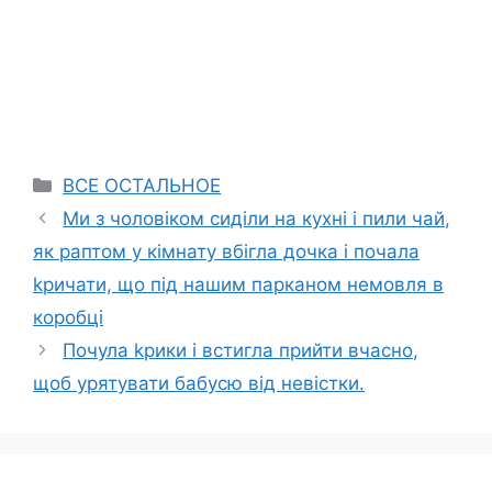
Categories
ВСЕ ОСТАЛЬНОЕ
Ми з чоловіком сиділи на кухні і пили чай,
як раптом у кімнату вбігла дочка і почала
kричати, що під нашим парканом немовля в
коробці
Почула kрики і встигла прийти вчасно,
щоб урятувати бабусю від невістки.