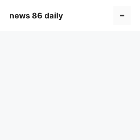
Skip
to
news 86 daily
Menu
content