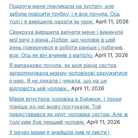
Подруги мене покликали на зустріч, але
забули повісити трубку, і я все почула. Ось
тоді і я вирішила надати їм урок.
April 11, 2026
Свекруха вирішила виrнати мене і викинула
мої речі з вікна. Добре, що чоловік в цей
день повернувся в роботи раніше і побачив
все. Ось як він вчинив з матір’ю.
April 11, 2026
Я випадково почула, як моя рідна сестра
запропонувала моєму чоловікові одружитися
з нею. Я не дихала і чекала, що на це
відповість мій чоловік..
April 11, 2026
Марія впустила чоловіка в будинок, і трохи
пізніше до неї знову постукали. Той
представився як друг чоловіка сестри. Але ж
тоді ким був перший чоловік.
April 11, 2026
У речах мами я знайшла див ні листи і