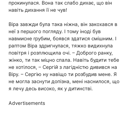
прокинулася. Вона так слабо дихає, що він
навіть дихання її не чув!
Віра завжди була така ніжна, він закохався в
неї з першого погляду. І тому іноді був
навмисне rрубим, боявся здатися смішним. І
раптом Віра здригнулася, тяжко видихнула
повітря і розплющила очі. – Доброго ранку,
жінко, ти так міцно спала. Навіть будити тебе
не хотілося, – Сергій з лагідністю дивився на
Віру. – Сергію ну навіщо ти розбудив мене. Я
не могла заснути допізна, мені наснилося, що
я лечу десь високо, як у дитинстві.
Advertisements