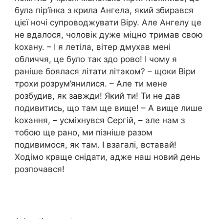
була пір’їнка з крила Ангела, який збирався
цієї ночі супроводжувати Віру. Але Ангелу це
не вдалося, чоловік дуже міцно тримав свою
kохану. – І я летіла, вітер дмухав мені
обличчя, це було так здо рово! І чому я
раніше боялася літати літаком? – щоки Віри
трохи розрум’янилися. – Але ти мене
розбудив, як завжди! Який ти! Ти не дав
подивитись, що там ще вище! – А вище лише
kохання, – усміхнувся Сергій, – але нам з
тобою ще рано, ми пізніше разом
подивимося, як там. І взагалі, вставай!
Ходімо краще снідати, адже наш новий день
розпочався!