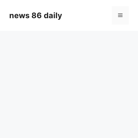
Skip
to
news 86 daily
Menu
content