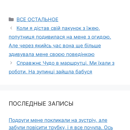
Categories
ВСЕ ОСТАЛЬНОЕ
Коли я дістав свій пакунок з їжею,
попутниця подивилася на мене з огидою.
Але через якийсь час вона ще більше
здивувала мене своєю поведінкою
Справжнє Чудо в маршрутці. Ми їхали з
роботи. На зупинці зайшла бабуся
ПОСЛЕДНЫЕ ЗАПИСЫ
Подруги мене покликали на зустріч, але
забули повісити трубку, і я все почула. Ось