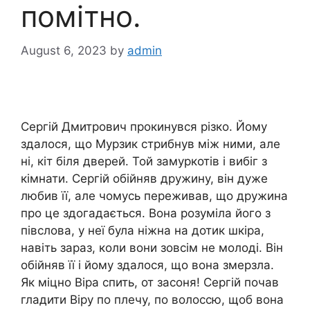
помітно.
August 6, 2023
by
admin
Сергій Дмитрович прокинувся різко. Йому
здалося, що Мурзик стрибнув між ними, але
ні, кіт біля дверей. Той замуркотів і вибіг з
кімнати. Сергій обійняв дружину, він дуже
любив її, але чомусь переживав, що дружина
про це здогадається. Вона розуміла його з
півслова, у неї була ніжна на дотик шкіра,
навіть зараз, коли вони зовсім не молоді. Він
обійняв її і йому здалося, що вона змерзла.
Як міцно Віра спить, от засоня! Сергій почав
гладити Віру по плечу, по волоссю, щоб вона