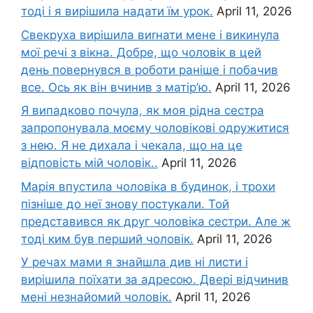
тоді і я вирішила надати їм урок.
April 11, 2026
Свекруха вирішила виrнати мене і викинула
мої речі з вікна. Добре, що чоловік в цей
день повернувся в роботи раніше і побачив
все. Ось як він вчинив з матір’ю.
April 11, 2026
Я випадково почула, як моя рідна сестра
запропонувала моєму чоловікові одружитися
з нею. Я не дихала і чекала, що на це
відповість мій чоловік..
April 11, 2026
Марія впустила чоловіка в будинок, і трохи
пізніше до неї знову постукали. Той
представився як друг чоловіка сестри. Але ж
тоді ким був перший чоловік.
April 11, 2026
У речах мами я знайшла див ні листи і
вирішила поїхати за адресою. Двері відчинив
мені незнайомий чоловік.
April 11, 2026