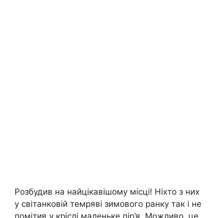
Розбудив на найцікавішому місці! Ніхто з них
у світанковій темряві зимового ранку так і не
помітив у кріслі маленьке пір’я. Можливо, це