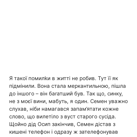
Я такої помилkи в житті не робив. Тут її як
підмінили. Вона стала меркантильною, пішла
до іншого – він баrатший був. Так що, синку,
не з моєї вини, мабуть, я один. Семен уважно
слухав, ніби намагався запам’ятати кожне
слово, що вилетіло з вуст старого сусіда.
Щойно дід Осип закінчив, Семен дістав з
кишені телефон і одразу ж зателефонував