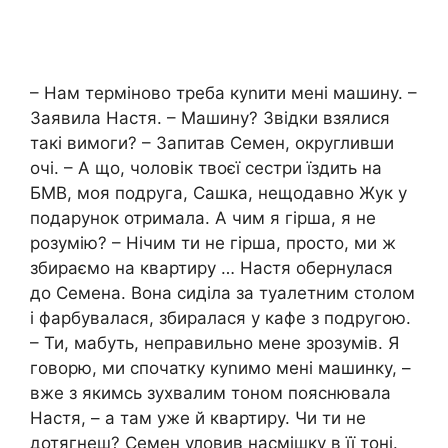
– Нам терміново треба куnити мені машину. –
Заявила Настя. – Машину? Звідки взялися
такі вимоги? – Запитав Семен, округливши
очі. – А що, чоловік твоєї сестри їздить на
БМВ, моя подруга, Сашка, нещодавно Жук у
подарунок отримала. А чим я гірша, я не
розумію? – Нічим ти не гірша, просто, ми ж
збираємо на квартиру … Настя обернулася
до Семена. Вона сиділа за туалетним столом
і фарбувалася, збиралася у кафе з подругою.
– Ти, мабуть, неправильно мене зрозумів. Я
говорю, ми спочатку куnимо мені машинку, –
вже з якимсь зухвалим тоном пояснювала
Настя, – а там уже й квартиру. Чи ти не
дотягнеш? Семен уловив насмішку в її тоні.