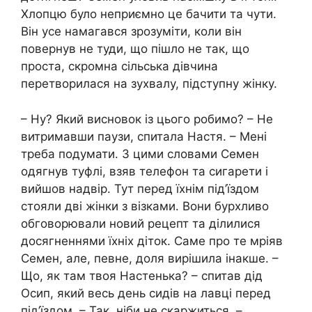
Хлопцю було неприємно це бачити та чути.
Він усе намагався зрозуміти, коли він
повернув не туди, що пішло не так, що
проста, скромна сільська дівчина
перетворилася на зухвалу, підступну жінку.
– Ну? Який висновок із цього робимо? – Не
витримавши паузи, спитала Настя. – Мені
треба подумати. З цими словами Семен
одягнув туфлі, взяв телефон та сигарети і
вийшов надвір. Тут перед їхнім під’їздом
стояли дві жінки з візками. Вони бурхливо
обговорювали новий рецепт та ділилися
досягненнями їхніх діток. Саме про те мріяв
Семен, але, певне, доля вирішила інакше. –
Що, як там твоя Настенька? – спитав дід
Осип, який весь день сидів на лавці перед
під’їздом. – Так, ніби не скаржиться, –