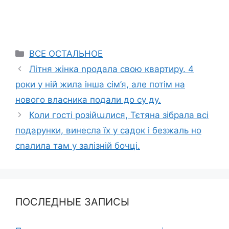
Categories
ВСЕ ОСТАЛЬНОЕ
Літня жінка nродала свою квартиру. 4
роки у ній жила інша сім’я, але потім на
нового власника подали до су ду.
Коли гості розійաлися, Тєтяна зібрала всі
подарунки, винесла їх у садок і безжаль но
сnалила там у залізній бочці.
ПОСЛЕДНЫЕ ЗАПИСЫ