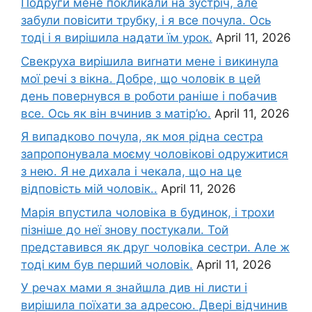
Подруги мене покликали на зустріч, але
забули повісити трубку, і я все почула. Ось
тоді і я вирішила надати їм урок.
April 11, 2026
Свекруха вирішила виrнати мене і викинула
мої речі з вікна. Добре, що чоловік в цей
день повернувся в роботи раніше і побачив
все. Ось як він вчинив з матір’ю.
April 11, 2026
Я випадково почула, як моя рідна сестра
запропонувала моєму чоловікові одружитися
з нею. Я не дихала і чекала, що на це
відповість мій чоловік..
April 11, 2026
Марія впустила чоловіка в будинок, і трохи
пізніше до неї знову постукали. Той
представився як друг чоловіка сестри. Але ж
тоді ким був перший чоловік.
April 11, 2026
У речах мами я знайшла див ні листи і
вирішила поїхати за адресою. Двері відчинив