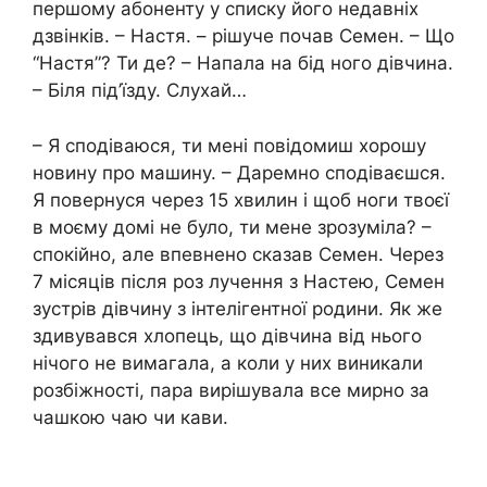
першому абоненту у списку його недавніх
дзвінків. – Настя. – рішуче почав Семен. – Що
“Настя”? Ти де? – Напала на бід ного дівчина.
– Біля під’їзду. Слухай…
– Я сподіваюся, ти мені повідомиш хорошу
новину про машину. – Даремно сподіваєшся.
Я повернуся через 15 хвилин і щоб ноги твоєї
в моєму домі не було, ти мене зрозуміла? –
спокійно, але впевнено сказав Семен. Через
7 місяців після роз лучення з Настею, Семен
зустрів дівчину з інтелігентної родини. Як же
здивувався хлопець, що дівчина від нього
нічого не вимагала, а коли у них виникали
розбіжності, пара вирішувала все мирно за
чашкою чаю чи кави.