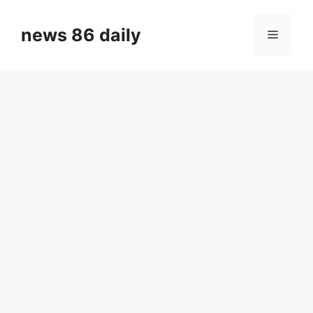
Skip
to
news 86 daily
Menu
content