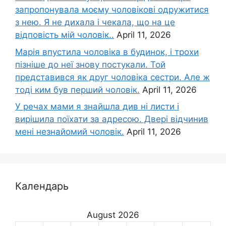
запропонувала моєму чоловікові одружитися
з нею. Я не дихала і чекала, що на це
відповість мій чоловік..
April 11, 2026
Марія впустила чоловіка в будинок, і трохи
пізніше до неї знову постукали. Той
представився як друг чоловіка сестри. Але ж
тоді ким був перший чоловік.
April 11, 2026
У речах мами я знайшла див ні листи і
вирішила поїхати за адресою. Двері відчинив
мені незнайомий чоловік.
April 11, 2026
Календарь
August 2026