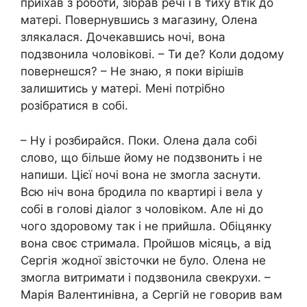
приїхав з роботи, зібрав речі і в тиху втік до
матері. Повернувшись з магазину, Олена
злякалася. Дочекавшись ночі, вона
подзвонила чоловікові. – Ти де? Коли додому
повернешся? – Не знаю, я поки вірішів
залишитись у матері. Мені потрібно
розібратися в собі.
– Ну і розбирайся. Поки. Олена дала собі
слово, що більше йому не подзвонить і не
напиши. Цієї ночі вона не змогла заснути.
Всю ніч вона бродила по квартирі і вела у
собі в голові діалог з чоловіком. Але ні до
чого здоровому так і не прийшла. Обіцянку
вона своє стримала. Пройшов місяць, а від
Сергія жодної звісточки не було. Олена не
змогла витримати і подзвонила свекрухи. –
Марія Валентинівна, а Сергій не говорив вам