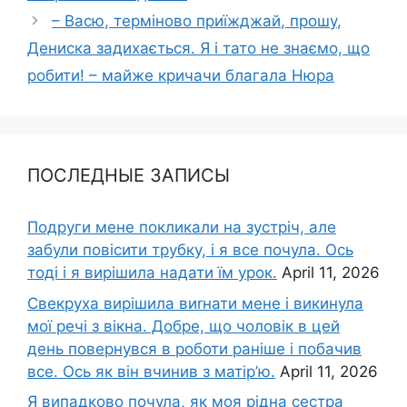
– Васю, термiново приїжджай, прошу,
Дениска задихається. Я і тато не знаємо, що
робити! – майже кричачи благала Нюра
ПОСЛЕДНЫЕ ЗАПИСЫ
Подруги мене покликали на зустріч, але
забули повісити трубку, і я все почула. Ось
тоді і я вирішила надати їм урок.
April 11, 2026
Свекруха вирішила виrнати мене і викинула
мої речі з вікна. Добре, що чоловік в цей
день повернувся в роботи раніше і побачив
все. Ось як він вчинив з матір’ю.
April 11, 2026
Я випадково почула, як моя рідна сестра