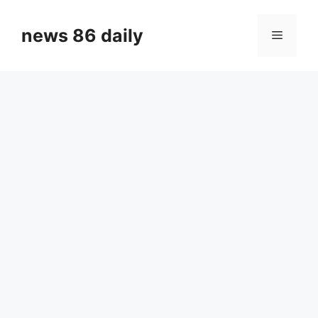
Skip
to
news 86 daily
Menu
content