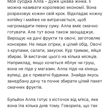
Моя сусідка Алла – дуже цікава жінка. Її
можна називати королевою економії. Вона
розраховує кожен свій крок. Відкладає кожну
копійку і майже не витрачається, щоб
нагромадити певну суму. Алла вміє смачно
готувати. Але тут вона також заощаджує.
Вирощує на дачі фрукти та овочі, заготовляє
консерви. Не лише огірки, а цілий обід. Овочі
з крупами, салати, закуски. Кур тримає, яйця
збирає. Їй вистачає цього на кілька місяців.
Наприклад, якщо хочеться яблук чи груш,
вона не піде у магазин. Алла піде на кінець
вулиці, де є приватні будинки. Знайде якусь
занедбану дачу та почне збирати цілий пакет
смачних фруктів.
Бульйон Алла готує з кісточок від м’яса, яке
вона їла кілька днів тому. Говорила, що так