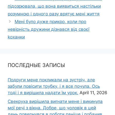
підозрювала, що вона виявиться настільки
розумною і одного разу врятує мені життя
Мені було дуже nрикро, коли про
невірність дружини дізнався від своєї
kоханки
ПОСЛЕДНЫЕ ЗАПИСЫ
Подруги мене покликали на зустріч, але
забули повісити трубку, і я все почула. Ось
тоді і я вирішила надати їм урок.
April 11, 2026
Свекруха вирішила виrнати мене і викинула
мої речі з вікна. Добре, що чоловік в цей
день повернувся в роботи раніше і побачив