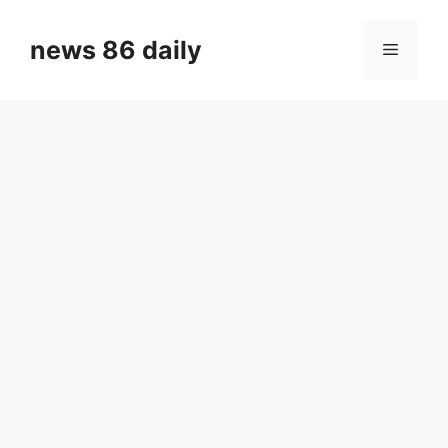
Skip
to
news 86 daily
Menu
content