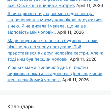
все. Ось як він вчинив з матір’ю.
April 11, 2026
Я випадково почула, як моя рідна сестра
запропонувала моєму чоловікові одружитися
з нею. Я не дихала і чекала, що на це
відповість мій чоловік..
April 11, 2026
Марія впустила чоловіка в будинок, і трохи
пізніше до неї знову постукали. Той
представився як друг чоловіка сестри. Але ж
тоді ким був перший чоловік.
April 11, 2026
У речах мами я знайшла див ні листи і
вирішила поїхати за адресою. Двері відчинив
мені незнайомий чоловік.
April 11, 2026
Календарь