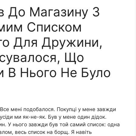
в До Магазину З
амим Списком
ито Для Дружини,
ясувалося, Що
 В Нього Не Було
Все мені подобалося. Покупці у мене завжди
усіди ми як-не-як. Був у мене один дідок.
н. У нього завжди був той самий список: одна
алом, весь список на борщ. Я навіть