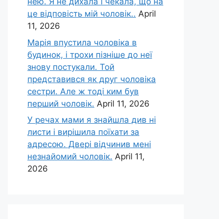
нею. Я не дихала і чекала, що на
це відповість мій чоловік..
April
11, 2026
Марія впустила чоловіка в
будинок, і трохи пізніше до неї
знову постукали. Той
представився як друг чоловіка
сестри. Але ж тоді ким був
перший чоловік.
April 11, 2026
У речах мами я знайшла див ні
листи і вирішила поїхати за
адресою. Двері відчинив мені
незнайомий чоловік.
April 11,
2026