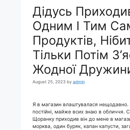
Дідусь Приходи
Одним І Тим С
Продуктів, Ніб
Тільки Потім З’
Жодної Дружини
August 25, 2023
by
admin
Я в магазин влаштувалася нещодавно. 
постійні, майже всих знаю в обличчя. С
Щоранку приходив він до мене в магази
морква, один буряк, капан капусти, заг