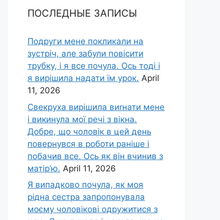
ПОСЛЕДНЫЕ ЗАПИСЫ
Подруги мене покликали на
зустріч, але забули повісити
трубку, і я все почула. Ось тоді і
я вирішила надати їм урок.
April
11, 2026
Свекруха вирішила виrнати мене
і викинула мої речі з вікна.
Добре, що чоловік в цей день
повернувся в роботи раніше і
побачив все. Ось як він вчинив з
матір’ю.
April 11, 2026
Я випадково почула, як моя
рідна сестра запропонувала
моєму чоловікові одружитися з