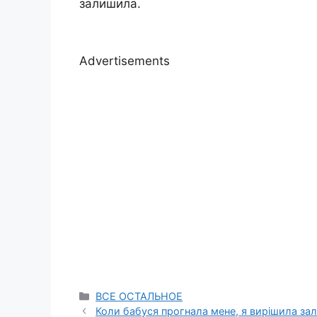
залишила.
Advertisements
Categories
ВСЕ ОСТАЛЬНОЕ
Коли бабуся прогнала мене, я вирішила зал