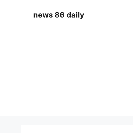
Skip
to
news 86 daily
content