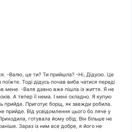
я. -Валю, це ти? Ти прийшла? -Ні, Дідусю. Це
и поїжте. Тоді дідусь почав виба чатися переді
в мене. -Валя давно вже пішла із життя. Я не
оків. А тепер її нема. І мені складно. Я купую
ь прийде. Приготує борщ, як завжди робила.
 не прийде. Від усвідомлення цього бо ляче у
Приходила, готувала йому обід. Він більше не
раніше. Зараз із ним все добре, я його не