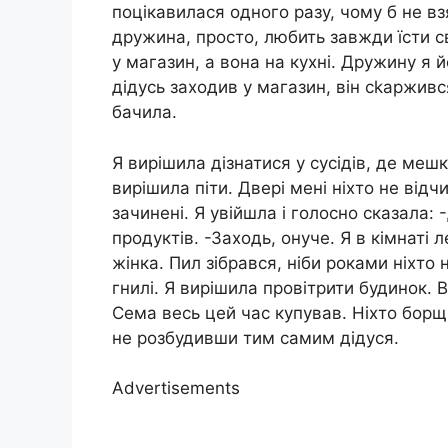
поцікавилася одного разу, чому б не взя
дружина, просто, любить завжди їсти с
у магазин, а вона на кухні. Дружину я й
дідусь заходив у магазин, він сkаржився
бачила.
Я вирішила дізнатися у сусідів, де меш
вирішила піти. Двері мені ніхто не відч
зачинені. Я увійшла і голосно сказала:
продуктів. -Заходь, онуче. Я в кімнаті
жінка. Пил зібрався, ніби роками ніхто
гнилі. Я вирішила провітрити будинок. В
Сема весь цей час купував. Ніхто борщ 
не розбудивши тим самим дідуся.
Advertisements