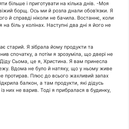
ти більше і приготувати на кілька днів. -Моя
віжий борщ. Ось ми й розла днали обов’язки. Я
ого й справді ніколи не бачила. Востаннє, коли
 на біль у колінах. Наступні два дні я його не
кає старий. Я зібрала йому продукти та
инив спочатку, а потім я зрозуміла, що двері не
 -Діду Сьома, це я, Христина. Я вам принесла
 лежу. Вдома не було й натяку, що у ньому живе
 не протирав. Плюс до всього жахливий запах
ідкрила балкон, а там продукти, які дідусь
із них не варив. Тоді я прибралася в будинку,