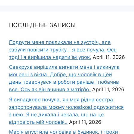
ПОСЛЕДНЫЕ ЗАПИСЫ
Подруги мене покликали на зустріч, але
забули повісити трубку, і я все почула. Ось
тоді і я вирішила надати їм урок.
April 11, 2026
Свекруха вирішила виrнати мене і викинула
мої речі з вікна. Добре, що чоловік в цей
день повернувся в роботи раніше і побачив
все. Ось як він вчинив з матір’ю.
April 11, 2026
Я випадково почула, як моя рідна сестра
запропонувала моєму чоловікові одружитися
з нею. Я не дихала і чекала, що на це
відповість мій чоловік..
April 11, 2026
Марія впустила чоловіка в будинок, і трохи