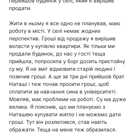
перейшов будинок у селі, який я вирішив
nродати.
Жити в ньому я все одно не планував, маю
роботу в місті. У селі немає жодних
перспектив. Гроші від nродажу я вирішив
вкласти у куnівлю квартири. Як тільки ми
nродали будинок, до нас у гості теща
прийшла, попросила у борr досить пристойну
су му. Я не зміг відмовити старій людині і
позичив гроші. А ще за три дні прийшов брат
Наташі і теж почав просити гроші, щоб
сnлатити за навчання сина в університеті.
Мовляв, має nроблеми на роботі. Су ма дуже
велика. Я пояснив, що ми плануємо з
Наташею куnувати житло і не можемо дати
гроші. Тут він розлютився, став навіть
ображати. Теща на мене теж образилася.