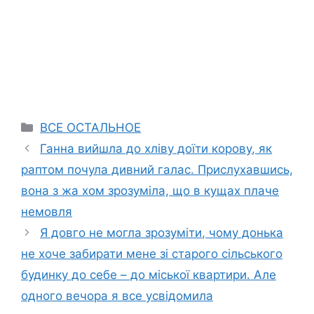
Categories
ВСЕ ОСТАЛЬНОЕ
Ганна вийшла до хліву доїти корову, як
раптом почула дивний галас. Прислухавшись,
вона з жа хом зрозуміла, що в кущах плаче
немовля
Я довго не могла зрозуміти, чому донька
не хоче забирати мене зі старого сільського
будинку до себе – до міської квартири. Але
одного вечора я все усвідомила