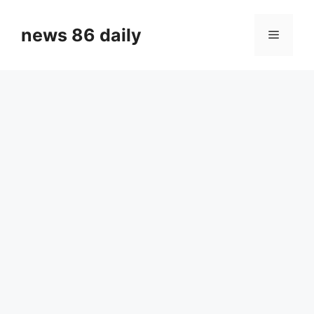
Skip
to
news 86 daily
Menu
content