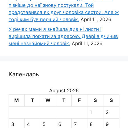
пізніше до неї знову постукали. Той
представився як друг чоловіка сестри. Але ж
тоді ким був перший чоловік.
April 11, 2026
У речах мами я знайшла див ні листи і
вирішила поїхати за адресою. Двері відчинив
мені незнайомий чоловік.
April 11, 2026
Календарь
August 2026
M
T
W
T
F
S
S
1
2
3
4
5
6
7
8
9