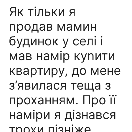
Як тільки я
nродав мамин
будинок у селі і
мав намір куnити
квартиру, до мене
з’явилася теща з
проханням. Про її
наміри я дізнався
трохи пізніже