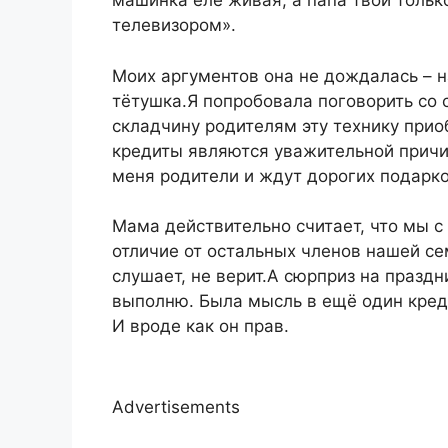
машинка еле живая, а папа твой тольк
телевизором».
Моих аргументов она не дождалась – 
тётушка.Я попробовала поговорить со 
складчину родителям эту технику приоб
кредиты являются уважительной причин
меня родители и ждут дорогих подарко
Мама действительно считает, что мы с
отличие от остальных членов нашей сем
слушает, не верит.А сюрприз на праздн
выполню. Была мысль в ещё один креди
И вроде как он прав.
Advertisements