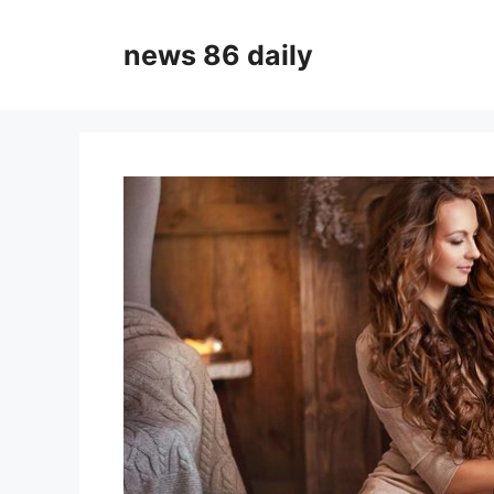
Skip
to
news 86 daily
content