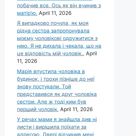
побачив все. Ось як він вчинив з
матір’ю.
April 11, 2026
Я випадково почула, як моя
рідна сестра запропонувала
моєму чоловікові одружитися з
нею. Я не дихала і чекала, що на
це відповість мій чоловік..
April
11, 2026
Марія впустила чоловіка в
будинок, і трохи пізніше до неї
знову постукали. Той
представився як друг чоловіка
сестри. Але ж тоді ким був
перший чоловік.
April 11, 2026
У речах мами я знайшла див ні
листи і вирішила поїхати за
адресою. Двері відчинив мені