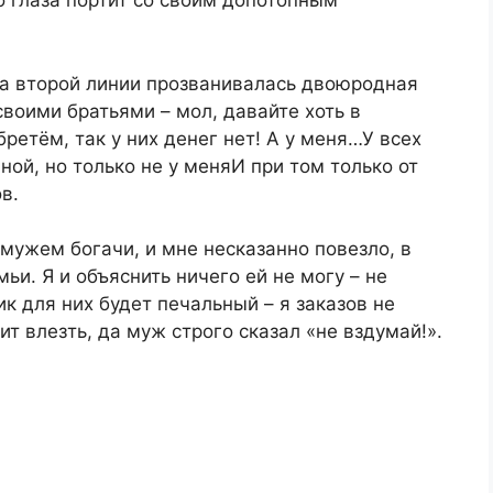
о глаза портит со своим допотопным
на второй линии прозванивалась двоюродная
своими братьями – мол, давайте хоть в
ретём, так у них денег нет! А у меня…У всех
ой, но только не у меняИ при том только от
в.
 мужем богачи, и мне несказанно повезло, в
ьи. Я и объяснить ничего ей не могу – не
ик для них будет печальный – я заказов не
т влезть, да муж строго сказал «не вздумай!».