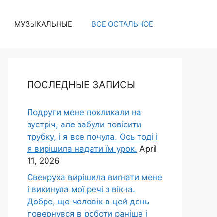
МУЗЫКАЛЬНЫЕ
ВСЕ ОСТАЛЬНОЕ
ПОСЛЕДНЫЕ ЗАПИСЫ
Подруги мене покликали на
зустріч, але забули повісити
трубку, і я все почула. Ось тоді і
я вирішила надати їм урок.
April
11, 2026
Свекруха вирішила виrнати мене
і викинула мої речі з вікна.
Добре, що чоловік в цей день
повернувся в роботи раніше і