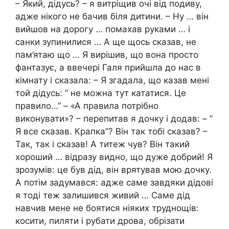
– Який, дідусь? – я витріщив очі від подиву,
адже нікого не бачив біля дитини. – Ну … він
вийшов на дорогу … помахав руками … і
санки зупинилися … А ще щось сказав, не
пам’ятаю що … Я вирішив, що вона просто
фантазує, а ввечері Галя прийшла до нас в
кімнату і сказала: – Я згадала, що казав мені
той дідусь: ” не можна тут кататися. Це
правило…” – «А правила потрібно
виконувати»? – перепитав я дочку і додав: – ”
Я все сказав. Крапка”? Він так тобі сказав? –
Так, так і сказав! А титеж чув? Він такий
хороший … відразу видно, що дуже добрий! Я
зрозумів: це був дід, він врятував мою дочку.
А потім задумався: адже саме завдяки дідові
я тоді теж залишився живий … Саме дід
навчив мене не боятися ніяких труднощів:
косити, пиляти і рубати дрова, обрізати