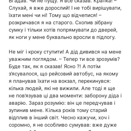
Вгадав. Чи не пущу. Я все сказав. Крапка! –
Слухай, я вже дорослий! І не тобі вирішувати,
їхати мені чи ні! Тому що відчепися! –
розкричався я на старого. Схопив зібрану
сумку і тільки хотів попрямувати до дверей,
як ноги у мене буквально вросли в підлогу.
Не міг і кроку ступити! А дід дивився на мене
уважним поглядом. – Тепер ти все зрозумів?
Буде так, як я сказав! Ясно ?! А потім
з’ясувалося, що рейсовий автобус, на якому
я планував їхати на вокзал, перекинувся:
кілька людей, які не вижили. Але тоді я ще
не пов’язував ці два моменти: заборону діда і
аварію. Зараз розумію: він це передчував і
зупинив мене. Кілька років тому старий
відплив в інший світ. Чесно кажучи, хоч і
соромно, я не особливо сумував: вже дуже