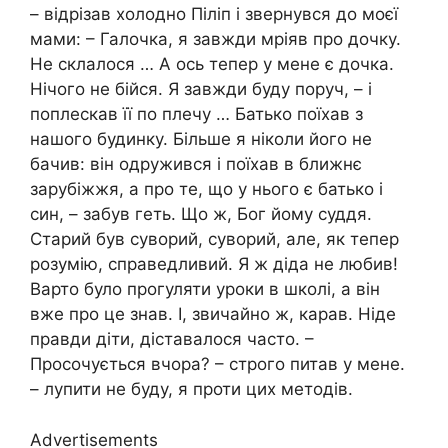
– відрізав холодно Піліп і звернувся до моєї
мами: – Галочка, я завжди мріяв про дочку.
Не склалося … А ось тепер у мене є дочка.
Нічого не бійся. Я завжди буду поруч, – і
поплескав її по плечу … Батько поїхав з
нашого будинку. Більше я ніколи його не
бачив: він одружився і поїхав в ближнє
зарубіжжя, а про те, що у нього є батько і
син, – забув геть. Що ж, Бог йому суддя.
Старий був суворий, суворий, але, як тепер
розумію, справедливий. Я ж діда не любив!
Варто було прогуляти уроки в школі, а він
вже про це знав. І, звичайно ж, карав. Ніде
правди діти, діставалося часто. –
Просочується вчора? – строго питав у мене.
– лупити не буду, я проти цих методів.
Advertisements