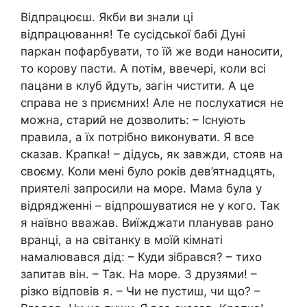
Відпрацюєш. Якби ви знали ці
відпрацювання! Те сусідської бабі Дуні
паркан пофарбувати, то їй же води наносити,
то корову пасти. А потім, ввечері, коли всі
пацани в клуб йдуть, загін чистити. А це
справа не з приємних! Але не послухатися не
можна, старий не дозволить: – Існують
правила, а їх потрібно виконувати. Я все
сказав. Крапка! – дідусь, як завжди, стояв на
своєму. Коли мені було років дев’ятнадцять,
приятелі запросили на море. Мама була у
відрядженні – відпрошуватися не у кого. Так
я наївно вважав. Виїжджати планував рано
вранці, а на світанку в моїй кімнаті
намалювався дід: – Куди зібрався? – тихо
запитав він. – Так. На море. З друзями! –
різко відповів я. – Чи не пустиш, чи що? –