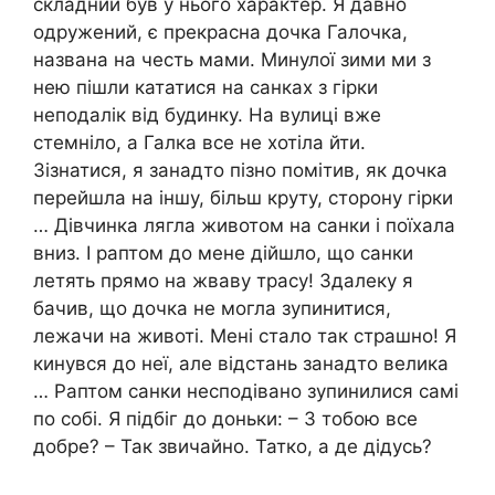
складний був у нього характер. Я давно
одружений, є прекрасна дочка Галочка,
названа на честь мами. Минулої зими ми з
нею пішли кататися на санках з гірки
неподалік від будинку. На вулиці вже
стемніло, а Галка все не хотіла йти.
Зізнатися, я занадто пізно помітив, як дочка
перейшла на іншу, більш круту, сторону гірки
… Дівчинка лягла животом на санки і поїхала
вниз. І раптом до мене дійшло, що санки
летять прямо на жваву трасу! Здалеку я
бачив, що дочка не могла зупинитися,
лежачи на животі. Мені стало так страшно! Я
кинувся до неї, але відстань занадто велика
… Раптом санки несподівано зупинилися самі
по собі. Я підбіг до доньки: – З тобою все
добре? – Так звичайно. Татко, а де дідусь?