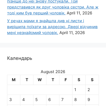
пізніше до неї знову постукали. Той
представився як друг чоловіка сестри. Але ж
тоді ким був перший чоловік.
April 11, 2026
У речах мами я знайшла див ні листи і
вирішила поїхати за адресою. Двері відчинив
мені незнайомий чоловік.
April 11, 2026
Календарь
August 2026
M
T
W
T
F
S
S
1
2
3
4
5
6
7
8
9