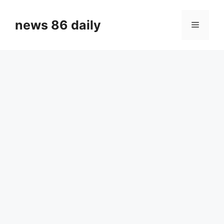
Skip
to
news 86 daily
Menu
content