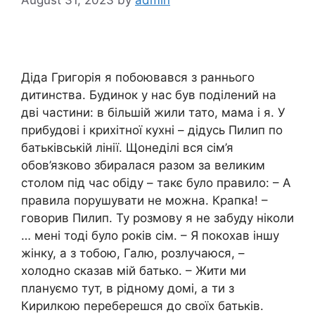
Діда Григорія я побоювався з раннього
дитинства. Будинок у нас був поділений на
дві частини: в більшій жили тато, мама і я. У
прибудові і крихітної кухні – дідусь Пилип по
батьківській лінії. Щонеділі вся сім’я
обов’язково збиралася разом за великим
столом під час обіду – такє було правило: – А
правила порушувати не можна. Крапка! –
говорив Пилип. Ту розмову я не забуду ніколи
… мені тоді було років сім. – Я покохав іншу
жінку, а з тобою, Галю, розлучаюся, –
холодно сказав мій батько. – Жити ми
плануємо тут, в рідному домі, а ти з
Кирилкою переберешся до своїх батьків.