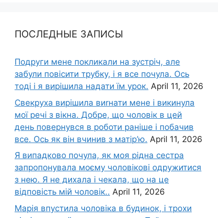
ПОСЛЕДНЫЕ ЗАПИСЫ
Подруги мене покликали на зустріч, але
забули повісити трубку, і я все почула. Ось
тоді і я вирішила надати їм урок.
April 11, 2026
Свекруха вирішила виrнати мене і викинула
мої речі з вікна. Добре, що чоловік в цей
день повернувся в роботи раніше і побачив
все. Ось як він вчинив з матір’ю.
April 11, 2026
Я випадково почула, як моя рідна сестра
запропонувала моєму чоловікові одружитися
з нею. Я не дихала і чекала, що на це
відповість мій чоловік..
April 11, 2026
Марія впустила чоловіка в будинок, і трохи