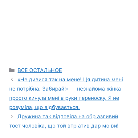
Categories
ВСЕ ОСТАЛЬНОЕ
«Не дивися так на мене! Ця дитина мені
не потрібна. За6ирай!» — незнайома жінка
просто кинула мені в руки переноску. Я не
розуміла, що відбувається.
Дружина так відповіла на обр азливий
тост чоловіка, що той втр атив дар мо ви!