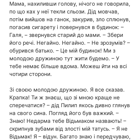
Мама, нахиливши голову, нічого не говорила,
по що ках у неї текли сльози. Дід мовчав,
потім вийшов на ганок, закурив, зло сплюнув,
погасив сигарету і повернувся в будинок: –
Галя, – звернувся старий до мами. – Збери
його речі. Негайно. Негайно. – Не зрозумів? –
обурився батько. – Це мій будинок! Ми з
молодою дружиною тут жити будемо. – У
тебе немає більше вдома. Можеш йти на всі
чотири сторони.
Зі своєю молодою дружиною. Я все сказав.
Крапка! Ти ж знаєш, що зі мною краще не
сперечатися? – дід Пилип якось дивно глянув
на свого сина. Погляд його був важкий. –
Знаю! Недарма тебе Відьмаком назвають! –
скрипнув зубами від злості мій татусь. – Я не
Відьмак! Я – відун. Багато знаю і передчуваю,