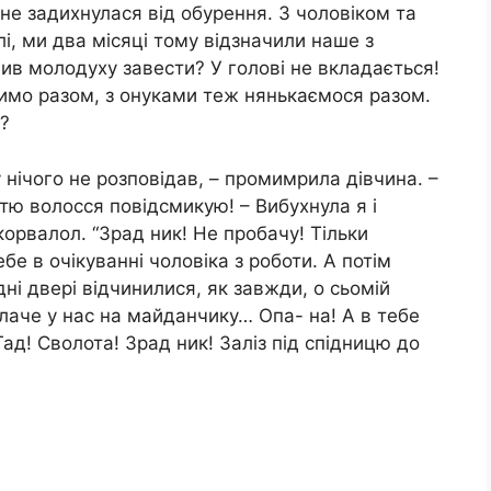
не задихнулася від обурення. З чоловіком та
і, ми два місяці тому відзначили наше з
ішив молодуху завести? У голові не вкладається!
димо разом, з онуками теж нянькаємося разом.
й?
нічого не розповідав, – промимрила дівчина. –
ттю волосся повідсмикую! – Вибухнула я і
орвалол. “Зрад ник! Не пробачу! Тільки
бе в очікуванні чоловіка з роботи. А потім
ідні двері відчинилися, як завжди, о сьомій
 плаче у нас на майданчику… Опа- на! А в тебе
Гад! Сволота! Зрад ник! Заліз під спідницю до