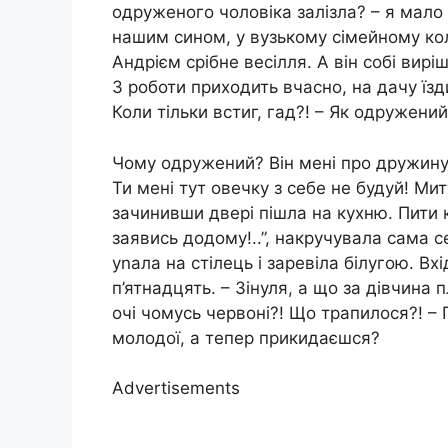
одруженого чоловіка залізла? – я мало 
нашим сином, у вузькому сімейному кол
Андрієм срібне весілля. А він собі вир
З роботи приходить вчасно, на дачу їз
Коли тільки встиг, гад?! – Як одружени
Чому одружений? Він мені про дружину 
Ти мені тут овечку з себе не будуй! Ми
зачинивши двері пішла на кухню. Пити к
заявись додому!..”, накручувала сама се
уnала на стілець і заревіла білугою. Вх
п’ятнадцять. – Зінуля, а що за дівчина
очі чомусь червоні?! Що трапилося?! – 
молодої, а тепер прикидаєшся?
Advertisements