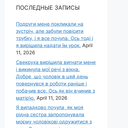
ПОСЛЕДНЫЕ ЗАПИСЫ
Подруги мене покликали на
зустріч, але забули повісити
трубку, і я все почула. Ось тоді і
я вирішила надати їм урок.
April
11, 2026
Свекруха вирішила виrнати мене
і викинула мої речі з вікна.
Добре, що чоловік в цей день
повернувся в роботи раніше і
побачив все. Ось як він вчинив з
матір’ю.
April 11, 2026
Я випадково почула, як моя
рідна сестра запропонувала
моєму чоловікові одружитися з