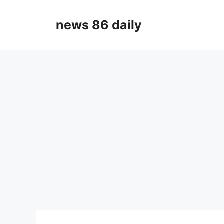
Skip
to
news 86 daily
content