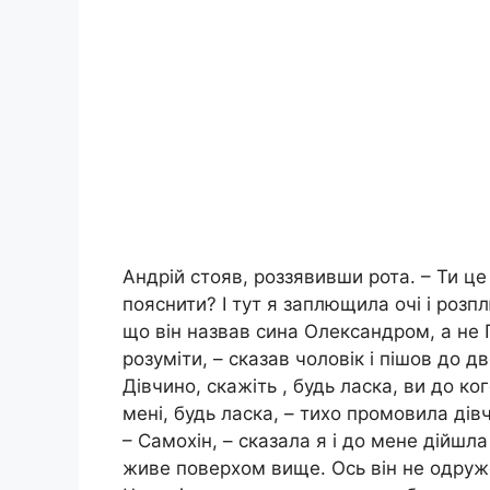
Андрій стояв, роззявивши рота. – Ти ц
пояснити? І тут я заплющила очі і розп
що він назвав сина Олександром, а не П
розуміти, – сказав чоловік і пішов до д
Дівчино, скажіть , будь ласка, ви до 
мені, будь ласка, – тихо промовила дівч
– Самохін, – сказала я і до мене дійшл
живе поверхом вище. Ось він не одружен