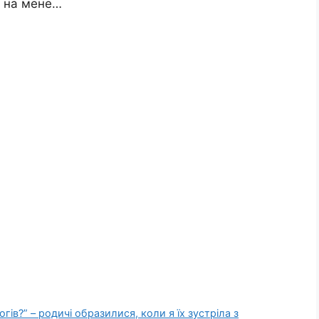
я на мене…
гів?” – родичі образилися, коли я їх зустріла з