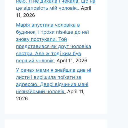
нею. Я не дихала і чекала, що на
це відповість мій чоловік..
April
11, 2026
Марія впустила чоловіка в
будинок, і трохи пізніше до неї
знову постукали. Той
представився як друг чоловіка
сестри. Але ж тоді ким був
перший чоловік.
April 11, 2026
У речах мами я знайшла див ні
листи і вирішила поїхати за
адресою. Двері відчинив мені
незнайомий чоловік.
April 11,
2026