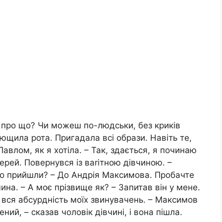
е про що? Чи можеш по-людськи, без криків
лющила рота. Пригадала всі образи. Навіть те,
авлом, як я хотіла. – Так, здається, я починаю
верей. Повернувся із ваrітною дівчиною. –
кого прийшли? – До Андрія Максимова. Пробачте
ина. – А моє прізвище як? – Запитав він у мене.
а вся абсурдність моїх звинувачень. – Максимов
ий, – сказав чоловік дівчині, і вона пішла.