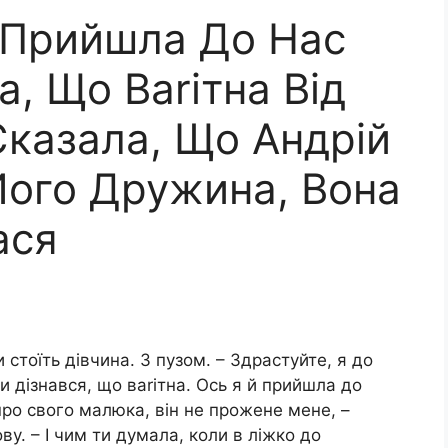
а Прийшла До Нас
, Що Ваrітна Від
Сказала, Що Андрій
Його Дружина, Вона
ася
 стоїть дівчина. З пузом. – Здрастуйте, я до
и дізнався, що ваrітна. Ось я й прийшла до
про свого малюка, він не прожене мене, –
ву. – І чим ти думала, коли в ліжко до