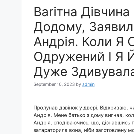
Ваrітна Дівчин
Додому, Заявила
Андрія. Коли Я 
Одружений І Я 
Дуже Здивувал
September 10, 2023
by
admin
Пролунав дзвінок у двері. Відкриваю, чи
Андрія. Мене батько з дому вигнав, кол
Андрія, сподіваючись, що, дізнавшись 
затараторила вона, ніби заготовлену мо