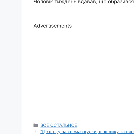
Чоловік тиждень вдавав, що образивс
Advertisements
Categories
ВСЕ ОСТАЛЬНОЕ
”Це що, у вас немає курки, шашлику та пиро