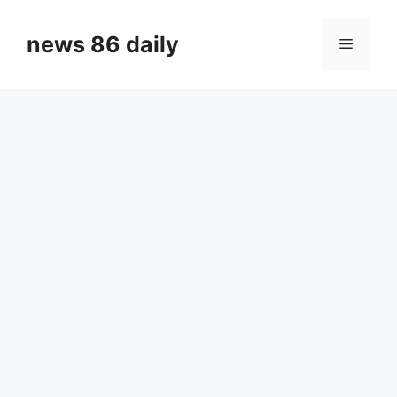
Skip
to
news 86 daily
Menu
content