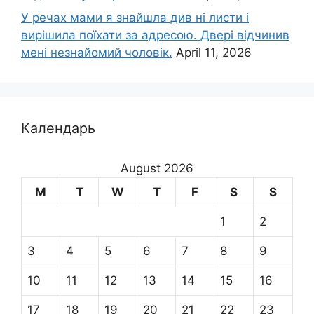
У речах мами я знайшла див ні листи і
вирішила поїхати за адресою. Двері відчинив
мені незнайомий чоловік.
April 11, 2026
Календарь
August 2026
M
T
W
T
F
S
S
1
2
3
4
5
6
7
8
9
10
11
12
13
14
15
16
17
18
19
20
21
22
23