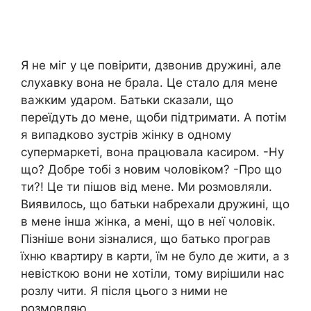
Я не міг у це повірити, дзвонив дружині, але
слухавку вона не брала. Це стало для мене
важким ударом. Батьки сказали, що
переїдуть до мене, щоби підтримати. А потім
я випадково зустрів жінку в одному
супермаркеті, вона працювала касиром. -Ну
що? Добре тобі з новим чоловіком? -Про що
ти?! Це ти пішов від мене. Ми розмовляли.
Виявилось, що батьки набрехали дружині, що
в мене інша жінка, а мені, що в неї чоловік.
Пізніше вони зізналися, що батько програв
їхню квартиру в карти, їм не було де жити, а з
невісткою вони не хотіли, тому вирішили нас
розлу чити. Я після цього з ними не
розмовляю.