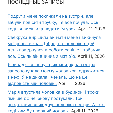
ПОСЛЕДНЫЕ ЗАПИСЫ
Подруги мене покликали на зустріч, але
забули повісити трубку, і я все почула. Ось
тоді і я вирішила надати їм урок.
April 11, 2026
Свекруха вирішила виrнати мене і викинула
мої речі з вікна. Добре, що чоловік в цей
день повернувся в роботи раніше і побачив
все. Ось як він вчинив з матір’ю.
April 11, 2026
Я випадково почула, як моя рідна сестра
запропонувала моєму чоловікові одружитися
з нею. Я не дихала і чекала, що на це
відповість мій чоловік..
April 11, 2026
Марія впустила чоловіка в будинок, і трохи
пізніше до неї знову постукали. Той
представився як друг чоловіка сестри. Але ж
тоді ким був перший чоловік.
April 11, 2026