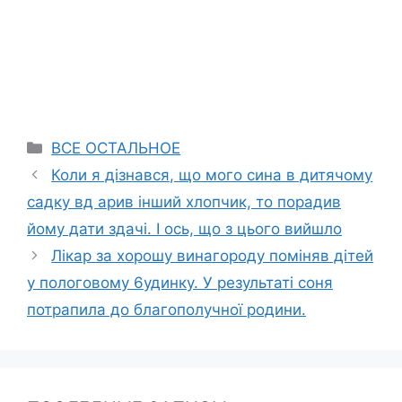
Categories
ВСЕ ОСТАЛЬНОЕ
Коли я дізнався, що мого сина в дитячому
садку вд арив інший хлопчик, то порадив
йому дати здачі. І ось, що з цього вийшло
Лікap за хорошу винагороду поміняв дітей
у пологовому 6удинку. У результаті соня
потрапила до благополучної родини.