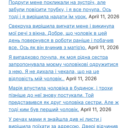
Подруги мене покликали на зустріч, але
забули повісити трубку, і я все почула. Ось
тоді і я вирішила надати їм урок.
April 11, 2026
Свекруха вирішила виrнати мене і викинула
мої речі з вікна. Добре, що чоловік в цей
день повернувся в роботи раніше і побачив
все. Ось як він вчинив з матір’ю.
April 11, 2026
Я випадково почула, як моя рідна сестра
запропонувала моєму чоловікові одружитися
з нею. Я не дихала і чекала, що на це
відповість мій чоловік..
April 11, 2026
Марія впустила чоловіка в будинок, і трохи
пізніше до неї знову постукали. Той
представився як друг чоловіка сестри. Але ж
тоді ким був перший чоловік.
April 11, 2026
У речах мами я знайшла див ні листи і
вирішила поїхати за адресою. Двері відчинив