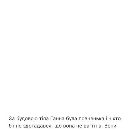
За будовою тіла Ганна була повненька і ніхто
б і не здогадався, що вона не вагітна. Вони