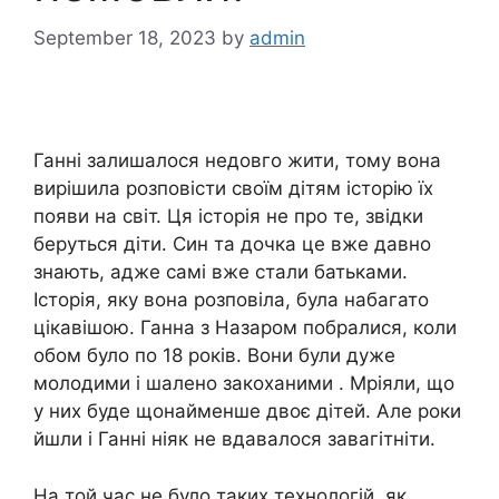
September 18, 2023
by
admin
Ганні залишалося недовго жити, тому вона
вирішила розповісти своїм дітям історію їх
появи на світ. Ця історія не про те, звідки
беруться діти. Син та дочка це вже давно
знають, адже самі вже стали батьками.
Історія, яку вона розповіла, була набагато
цікавішою. Ганна з Назаром побралися, коли
обом було по 18 років. Вони були дуже
молодими і шалено закоханими . Мріяли, що
у них буде щонайменше двоє дітей. Але роки
йшли і Ганні ніяк не вдавалося завагітніти.
На той час не було таких технологій, як