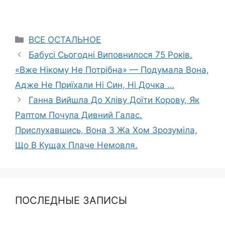
Categories
ВСЕ ОСТАЛЬНОЕ
Бабусі Сьогодні Виповнилося 75 Років.
«Вже Нікому Не Потрібна» — Подумала Вона,
Адже Не Приїхали Ні Син, Ні Дочка …
Ганна Вийшла До Хліву Доїти Корову, Як
Раптом Почула Дивний Галас.
Прислухавшись, Вона З Жа Хом Зрозуміла,
Що В Кущах Плаче Немовля.
ПОСЛЕДНЫЕ ЗАПИСЫ