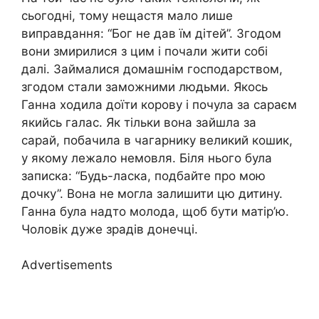
сьогодні, тому нещастя мало лише
виправдання: “Бог не дав їм дітей”. Згодом
вони змирилися з цим і почали жити собі
далі. Займалися домашнім господарством,
згодом стали заможними людьми. Якось
Ганна ходила доїти корову і почула за сараєм
якийсь галас. Як тільки вона зайшла за
сарай, побачила в чагарнику великий кошик,
у якому лежало немовля. Біля нього була
записка: “Будь-ласка, подбайте про мою
дочку”. Вона не могла залишити цю дитину.
Ганна була надто молода, щоб бути матір’ю.
Чоловік дуже зрадів донечці.
Advertisements