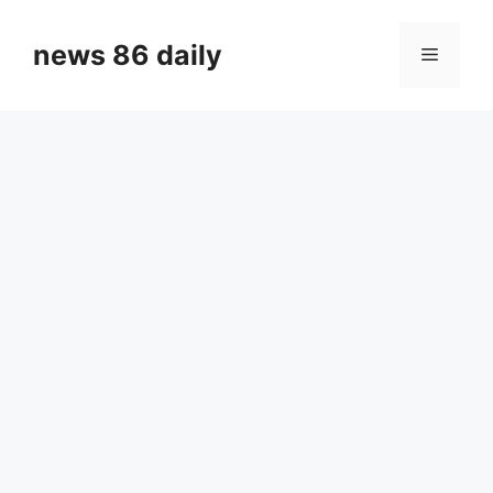
Skip
to
news 86 daily
Menu
content