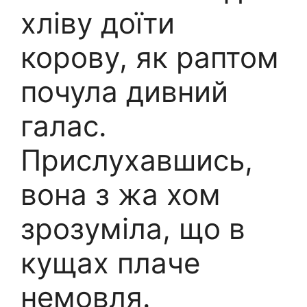
хліву доїти
корову, як раптом
почула дивний
галас.
Прислухавшись,
вона з жа хом
зрозуміла, що в
кущах плаче
немовля.