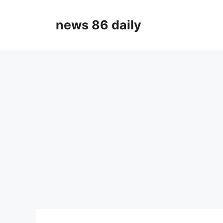
Skip
to
news 86 daily
content