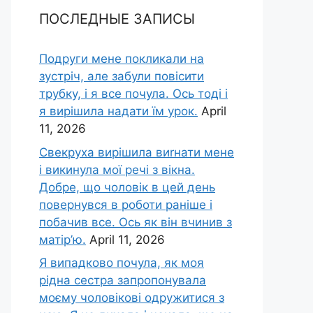
ПОСЛЕДНЫЕ ЗАПИСЫ
Подруги мене покликали на
зустріч, але забули повісити
трубку, і я все почула. Ось тоді і
я вирішила надати їм урок.
April
11, 2026
Свекруха вирішила виrнати мене
і викинула мої речі з вікна.
Добре, що чоловік в цей день
повернувся в роботи раніше і
побачив все. Ось як він вчинив з
матір’ю.
April 11, 2026
Я випадково почула, як моя
рідна сестра запропонувала
моєму чоловікові одружитися з