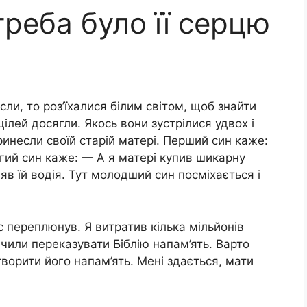
треба було її серцю
сли, то роз’їхалися білим світом, щоб знайти
 цілей досягли. Якось вони зустрілися удвох і
ринесли своїй старій матері. Перший син каже:
гий син каже: — А я матері купив шикарну
в їй водія. Тут молодший син посміхається і
с переплюнув. Я витратив кілька мільйонів
вчили переказувати Біблію напам’ять. Варто
дтворити його напам’ять. Мені здається, мати