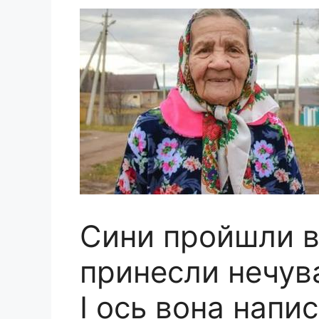
Сини пройшли ве
принесли нечува
І ось вона напис