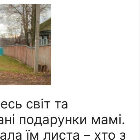
сь світ та
ні подарунки мамі.
ала їм листа – хто з