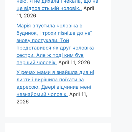
нею. Я не дихала і чекала, що на
це відповість мій чоловік..
April
11, 2026
Марія впустила чоловіка в
будинок, і трохи пізніше до неї
знову постукали. Той
представився як друг чоловіка
сестри. Але ж тоді ким був
перший чоловік.
April 11, 2026
У речах мами я знайшла див ні
листи і вирішила поїхати за
адресою. Двері відчинив мені
незнайомий чоловік.
April 11,
2026