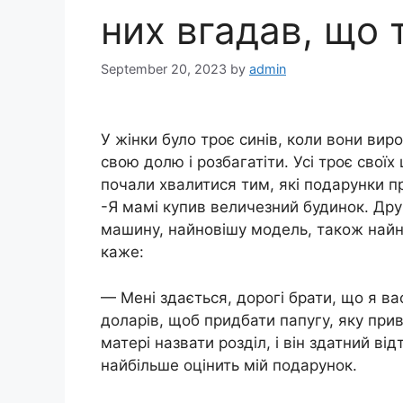
них вгадав, що 
September 20, 2023
by
admin
У жінки було троє синів, коли вони виро
свою долю і розбагатіти. Усі троє своїх
почали хвалитися тим, які подарунки п
-Я мамі купив величезний будинок. Дру
машину, найновішу модель, також найня
каже:
— Мені здається, дорогі брати, що я ва
доларів, щоб придбати папугу, яку при
матері назвати розділ, і він здатний ві
найбільше оцінить мій подарунок.