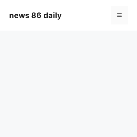
Skip
to
news 86 daily
Menu
content