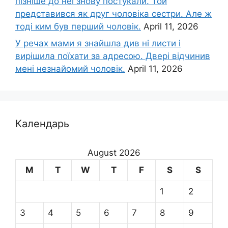
пізніше до неї знову постукали. Той
представився як друг чоловіка сестри. Але ж
тоді ким був перший чоловік.
April 11, 2026
У речах мами я знайшла див ні листи і
вирішила поїхати за адресою. Двері відчинив
мені незнайомий чоловік.
April 11, 2026
Календарь
August 2026
M
T
W
T
F
S
S
1
2
3
4
5
6
7
8
9