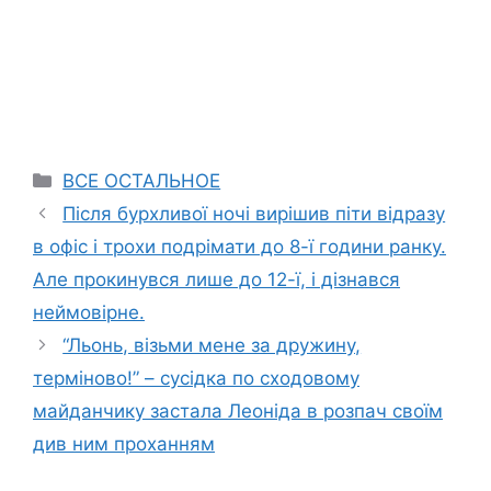
Categories
ВСЕ ОСТАЛЬНОЕ
Після бурхливої ночі вирішив піти відразу
в офіс і трохи подрімати до 8-ї години ранку.
Але прокинувся лише до 12-ї, і дізнався
неймовірне.
“Льонь, візьми мене за дружину,
терміново!” – сусідка по сходовому
майданчику застала Леоніда в розпач своїм
див ним проханням