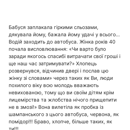
Бабуся заплакала гіркими сльозами,
дякувала йому, бажала йому удачі у всього…
Водій заходить до автобуса. Жінка років 40
почала висловлювання: «Чи варто було
заради якогось спасибі витрачати свої гроші і
ще наш час затримувати?» Хлопець
розвернувся, відчинив двері і послав цю
жінку зі словами» через таких як Ви, люди
похилого віку всю молодь вважають
невихованою, тому що ви своїм дітям крім
лицемірства та жлобства нічого прищепити
не в змозі!» Вона вилетіла як пробка із
шампанського з цього автобуса, червона, як
помідор!!! Браво, хлопче, більше таких, як
ти!!!