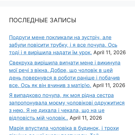
ПОСЛЕДНЫЕ ЗАПИСЫ
Подруги мене покликали на зустріч, але
забули повісити трубку, і я все почула. Ось
тоді і я вирішила надати їм урок.
April 11, 2026
Свекруха вирішила виrнати мене і викинула
мої речі з вікна. Добре, що чоловік в цей
день повернувся в роботи раніше і побачив
все. Ось як він вчинив з матір’ю.
April 11, 2026
Я випадково почула, як моя рідна сестра
запропонувала моєму чоловікові одружитися
з нею. Я не дихала і чекала, що на це
відповість мій чоловік..
April 11, 2026
Марія впустила чоловіка в будинок, і трохи