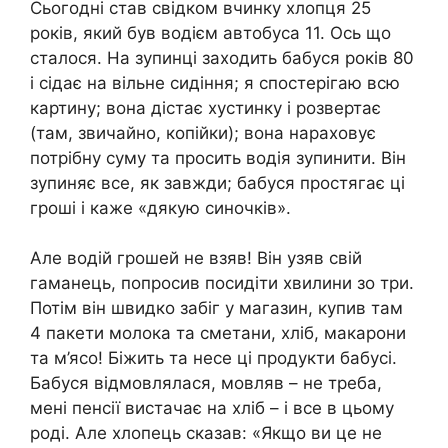
Сьогодні став свідком вчинку хлопця 25
років, який був водієм автобуса 11. Ось що
сталося. На зупинці заходить бабуся років 80
і сідає на вільне сидіння; я спостерігаю всю
картину; вона дістає хустинку і розвертає
(там, звичайно, копійки); вона нараховує
потрібну суму та просить водія зупинити. Він
зупиняє все, як завжди; бабуся простягає ці
гроші і каже «дякую синочків».
Але водій грошей не взяв! Він узяв свій
гаманець, попросив посидіти хвилини зо три.
Потім він швидко забіг у магазин, купив там
4 пакети молока та сметани, хліб, макарони
та м’ясо! Біжить та несе ці продукти бабусі.
Бабуся відмовлялася, мовляв – не треба,
мені пенсії вистачає на хліб – і все в цьому
роді. Але хлопець сказав: «Якщо ви це не