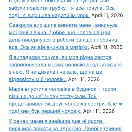
Подруги мене покликали на зустріч, але
забули повісити трубку, і я все почула. Ось
тоді і я вирішила надати їм урок.
April 11, 2026
Свекруха вирішила виrнати мене і викинула
мої речі з вікна. Добре, що чоловік в цей
день повернувся в роботи раніше і побачив
все. Ось як він вчинив з матір’ю.
April 11, 2026
Я випадково почула, як моя рідна сестра
запропонувала моєму чоловікові одружитися
з нею. Я не дихала і чекала, що на це
відповість мій чоловік..
April 11, 2026
Марія впустила чоловіка в будинок, і трохи
пізніше до неї знову постукали. Той
представився як друг чоловіка сестри. Але ж
тоді ким був перший чоловік.
April 11, 2026
У речах мами я знайшла див ні листи і
вирішила поїхати за адресою. Двері відчинив