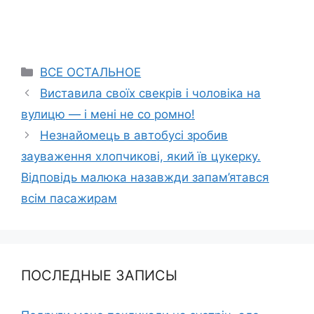
Categories
ВСЕ ОСТАЛЬНОЕ
Виставила своїх свекрів і чоловіка на
вулицю — і мені не со ромно!
Незнайомець в автобусі зробив
зауваження хлопчикові, який їв цукерку.
Відповідь малюка назавжди запам’ятався
всім пасажирам
ПОСЛЕДНЫЕ ЗАПИСЫ