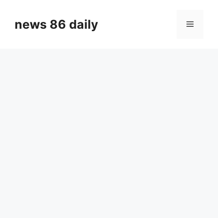
Skip
to
news 86 daily
Menu
content