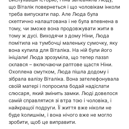
що Віталік повернеться і що чоловікам інколи
треба випускати пар. Але Люда була
скептично налаштована і не була впевнена в
тому, чи зможе вона продовжувати жити в
тому ж дусі. Виходячи з дому Ніни, Люда
помітила на тумбочці маленьку сумочку, яку
вона купила для Віталіка. На ній були його
ініціали! Люда зрозуміла, що тепер паззл
склався – включаючи раптове щастя Ніни.
Охоплена смутком, Люда пішла додому і
зібрала валізу Віталіка. Вона зателефонувала
своїй матері і попросила бодай надіслати
слюсаря, який змінить замки. Люді довелося
самій справлятися зі втра тою і чоловіка, і
найкращої подруги. Її життя вже ніколи не
буде kолишнім, і вона нічого вже не могло
зробити, щоб це виправити.