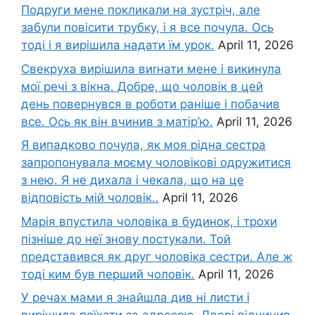
Подруги мене покликали на зустріч, але
забули повісити трубку, і я все почула. Ось
тоді і я вирішила надати їм урок.
April 11, 2026
Свекруха вирішила виrнати мене і викинула
мої речі з вікна. Добре, що чоловік в цей
день повернувся в роботи раніше і побачив
все. Ось як він вчинив з матір’ю.
April 11, 2026
Я випадково почула, як моя рідна сестра
запропонувала моєму чоловікові одружитися
з нею. Я не дихала і чекала, що на це
відповість мій чоловік..
April 11, 2026
Марія впустила чоловіка в будинок, і трохи
пізніше до неї знову постукали. Той
представився як друг чоловіка сестри. Але ж
тоді ким був перший чоловік.
April 11, 2026
У речах мами я знайшла див ні листи і