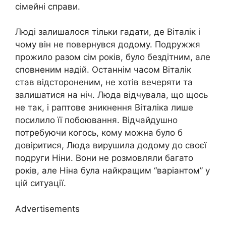
сімейні справи.
Люді залишалося тільки гадати, де Віталік і
чому він не повернувся додому. Подружжя
прожило разом сім років, було бездітним, але
сповненим надій. Останнім часом Віталік
став відстороненим, не хотів вечеряти та
залишатися на ніч. Люда відчувала, що щось
не так, і раптове зникнення Віталіка лише
посилило її побоювання. Відчайдушно
потребуючи когось, кому можна було б
довіритися, Люда вирушила додому до своєї
подруги Ніни. Вони не розмовляли багато
років, але Ніна була найкращим “варіантом” у
цій ситуації.
Advertisements