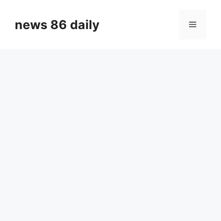
Skip
to
news 86 daily
Menu
content