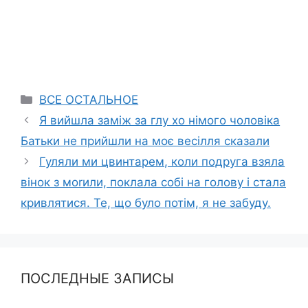
Categories
ВСЕ ОСТАЛЬНОЕ
Я вийшла заміж за глy хo німого чоловіка
Батьки не прийшли на моє весілля сказали
Гуляли ми цвинтарем, коли подруга взяла
вінок з моrили, поклала собі на голову і стала
кривлятися. Те, що було потім, я не забуду.
ПОСЛЕДНЫЕ ЗАПИСЫ